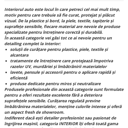
Interiorul auto este locul în care petreci cel mai mult timp,
motiv pentru care trebuie să fie curat, protejat și plăcut
vizual. De la plastice și bord, la piele, textile, tapițerie și
suprafețe sensibile, fiecare material are nevoie de produse
specializate pentru întreținere corectă și durabilă.
În această categorie vei găsi tot ce ai nevoie pentru un
detailing complet la interior:
soluții de curățare pentru plastice, piele, textile și
alcantara
tratamente de întreținere care protejează împotriva
razelor UV, murdăriei și îmbătrânirii materialelor
lavete, pensule și accesorii pentru o aplicare rapidă și
eficientă
produse dedicate pentru miros și neutralizare
Produsele profesionale din această categorie sunt formulate
pentru a oferi rezultate excelente fără a deteriora
suprafețele sensibile. Curățarea regulată previne
îmbătrânirea materialelor, menține culorile intense și oferă
un aspect fresh de showroom.
Indiferent dacă ești detailer profesionist sau pasionat de
îngrijirea mașinii, categoria INTERIOR îți oferă toată gama