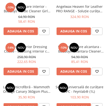
Soluție curățare interior -
Angelwax Heaven for Leather
-10%
NOU
BadBoys Inside Cleaner Girls
PRO RANGE - Soluție curățare
(500ml)
piele, cu pH neutru (5L)
64,90 RON
324,90 RON
58,41 RON
ADAUGA IN COS
ADAUGA IN COS
BadBoys Interior Dressing
Soluție curățare alcantara -
-14%
NOU
-10%
NOU
Cookie - Dressing interior cu
BadBoys Alcantara Cleaner
protecție UV pentru plastice
(1L)
258,90 RON
94,90 RON
(5L)
222,65 RON
85,41 RON
ADAUGA IN COS
ADAUGA IN COS
Lavetă microfibră - Mammoth
Soluție universală de curățare
NOU
NOU
Orange Canary 360gsm Plush
APC - Feynlab® (1L)
Towel
35,90 RON
103,90 RON