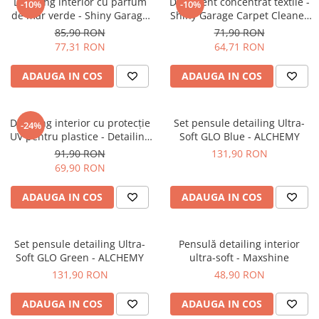
Dressing interior cu parfum
Detergent concentrat textile -
-10%
-10%
de măr verde - Shiny Garage
Shiny Garage Carpet Cleaner
Interior Apple (1L)
(1L)
85,90 RON
71,90 RON
77,31 RON
64,71 RON
ADAUGA IN COS
ADAUGA IN COS
Dressing interior cu protecție
Set pensule detailing Ultra-
-24%
UV pentru plastice - Detailing
Soft GLO Blue - ALCHEMY
Kingdom Skin Satin (500ml)
91,90 RON
131,90 RON
69,90 RON
ADAUGA IN COS
ADAUGA IN COS
Set pensule detailing Ultra-
Pensulă detailing interior
Soft GLO Green - ALCHEMY
ultra-soft - Maxshine
131,90 RON
48,90 RON
ADAUGA IN COS
ADAUGA IN COS