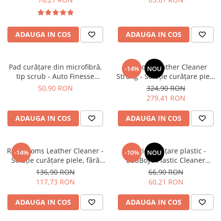
ADAUGA IN COS
ADAUGA IN COS
Pad curățare din microfibră,
BadBoys Leather Cleaner
-14%
NOU
tip scrub - Auto Finesse
Strong - Soluție curățare piele
RevitaScrub Pad (Pack of 2)
(formula strong) (5L)
50,90 RON
324,90 RON
279,41 RON
ADAUGA IN COS
ADAUGA IN COS
RRCustoms Leather Cleaner -
Soluție curățare plastic -
-14%
-10%
NOU
Soluție curățare piele, fără
BadBoys Plastic Cleaner
parfum (5L)
Bubble Gum (500ml)
136,90 RON
66,90 RON
117,73 RON
60,21 RON
ADAUGA IN COS
ADAUGA IN COS