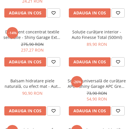
24,21 RON
ADAUGA IN COS
ADAUGA IN COS
Detergent concentrat textile
Soluție curățare interior -
-14%
sensibile - Shiny Garage Extra
Auto Finesse Total (500ml)
Dry Concentrate (5L)
275,90 RON
89,90 RON
237,27 RON
ADAUGA IN COS
ADAUGA IN COS
Balsam hidratare piele
Soluție universală de curățare
-26%
naturală, cu efect mat - Auto
APC - Shiny Garage APC Green
Finesse Hide Conditioner
(1L)
90,90 RON
73,90 RON
(500ml)
54,90 RON
ADAUGA IN COS
ADAUGA IN COS