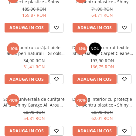
protecție plastice - Shiny
UV pentru plastice - Shiny
Garage Interior QD (5L)
Garage Satin (500ml)
185,90 RON
71,90 RON
159,87 RON
64,71 RON
ADAUGA IN COS
ADAUGA IN COS
Perie pentru curățat piele
Detergent concentrat textile -
-10%
-14%
NOU
auto, peri naturali - GTools
Shiny Garage Carpet Cleaner
Oval Leather Brush
(5L)
34,90 RON
193,90 RON
31,41 RON
166,75 RON
ADAUGA IN COS
ADAUGA IN COS
Soluție universală de curățare
Dressing interior cu protecție
-10%
-10%
APC - Shiny Garage All Around
UV pentru plastice - Shiny
APC (1L)
Garage Interior Plastic Matt
60,90 RON
68,90 RON
(500ml)
54,81 RON
62,01 RON
ADAUGA IN COS
ADAUGA IN COS