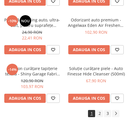
ADAUGA IN COS
ADAUGA IN COS
Pensulă detailing auto, ultra-
Odorizant auto premium -
-10%
NOU
soft, pentru suprafețe
Angelwax Eden Air Freshener
delicate - GTools Brush XL
(250ml)
24,90 RON
102,90 RON
22,41 RON
ADAUGA IN COS
ADAUGA IN COS
Șampon curățare tapițerie
Soluție curățare piele - Auto
-14%
textilă - Shiny Garage Fabric
Finesse Hide Cleanser (500ml)
Cleaner (RTU) (5L)
120,90 RON
67,90 RON
103,97 RON
ADAUGA IN COS
ADAUGA IN COS
1
2
3