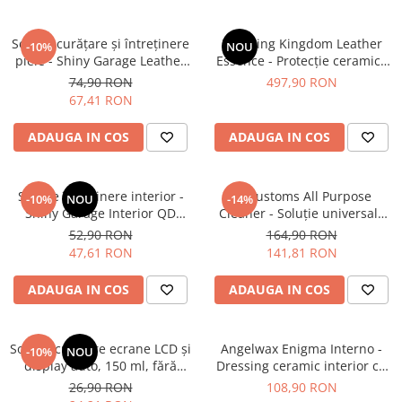
Soluție curățare şi întreținere
Detailing Kingdom Leather
-10%
NOU
piele - Shiny Garage Leather
Essence - Protecție ceramică
QD (500ml)
profesională pentru piele
74,90 RON
497,90 RON
(100ml)
67,41 RON
ADAUGA IN COS
ADAUGA IN COS
Soluție întreținere interior -
RRCustoms All Purpose
-10%
NOU
-14%
Shiny Garage Interior QD
Cleaner - Soluție universală
(Cola Scent) (500ml)
de curățare APC, fără parfum
52,90 RON
164,90 RON
(5L)
47,61 RON
141,81 RON
ADAUGA IN COS
ADAUGA IN COS
Soluție curățare ecrane LCD și
Angelwax Enigma Interno -
-10%
NOU
display auto, 150 ml, fără
Dressing ceramic interior cu
alcool - Shiny Garage LCD
finisaj mat (OEM) (500ml)
26,90 RON
108,90 RON
Cleaner (150ml)