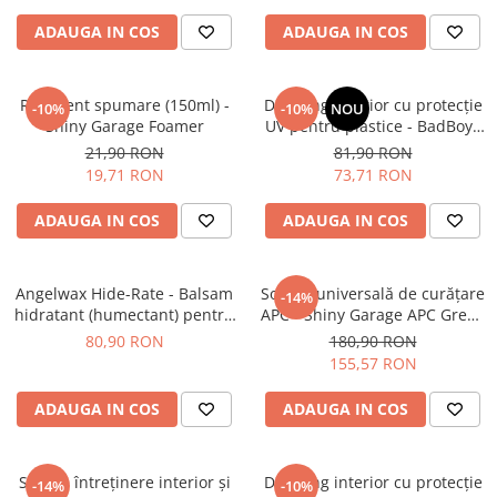
ADAUGA IN COS
ADAUGA IN COS
Recipient spumare (150ml) -
Dressing interior cu protecție
-10%
-10%
NOU
Shiny Garage Foamer
UV pentru plastice - BadBoys
Interior Dressing Boys (500ml)
21,90 RON
81,90 RON
19,71 RON
73,71 RON
ADAUGA IN COS
ADAUGA IN COS
Angelwax Hide-Rate - Balsam
Soluție universală de curățare
-14%
hidratant (humectant) pentru
APC - Shiny Garage APC Green
piele naturală (250ml)
(5L)
80,90 RON
180,90 RON
155,57 RON
ADAUGA IN COS
ADAUGA IN COS
Soluție întreținere interior și
Dressing interior cu protecție
-14%
-10%