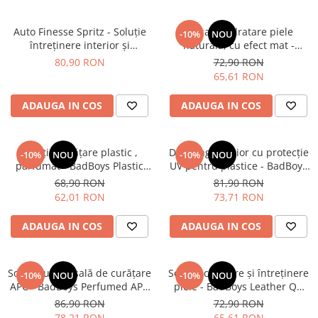
Auto Finesse Spritz - Soluție
Balsam hidratare piele
-10%
NOU
întreținere interior și
naturală, cu efect mat -
protecție plastice, efect
BadBoys Leather Matt (500ml)
80,90 RON
72,90 RON
antistatic (500ml)
65,61 RON
ADAUGA IN COS
ADAUGA IN COS
Soluție curățare plastic ,
Dressing interior cu protecție
-10%
NOU
-10%
NOU
parfumat - BadBoys Plastic
UV pentru plastice - BadBoys
Cleaner (500ml)
Interior Dressing Cola (500ml)
68,90 RON
81,90 RON
62,01 RON
73,71 RON
ADAUGA IN COS
ADAUGA IN COS
Soluție universală de curățare
Soluție curățare şi întreținere
-10%
NOU
-10%
NOU
APC - BadBoys Perfumed APC
piele - BadBoys Leather QD
(1L)
(500ml)
86,90 RON
72,90 RON
78,21 RON
65,61 RON