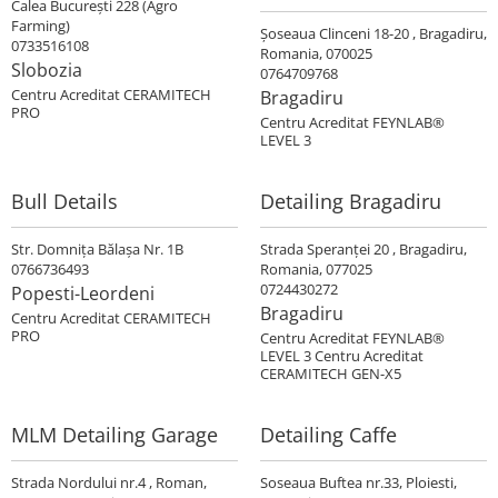
Calea Bucureşti 228 (Agro
Farming)
Șoseaua Clinceni 18-20 , Bragadiru,
0733516108
Romania, 070025
Slobozia
0764709768
Centru Acreditat CERAMITECH
Bragadiru
PRO
Centru Acreditat FEYNLAB®
LEVEL 3
Bull Details
Detailing Bragadiru
Str. Domniţa Bălaşa Nr. 1B
Strada Speranţei 20 , Bragadiru,
0766736493
Romania, 077025
0724430272
Popesti-Leordeni
Bragadiru
Centru Acreditat CERAMITECH
PRO
Centru Acreditat FEYNLAB®
LEVEL 3 Centru Acreditat
CERAMITECH GEN-X5
MLM Detailing Garage
Detailing Caffe
Strada Nordului nr.4 , Roman,
Soseaua Buftea nr.33, Ploiesti,