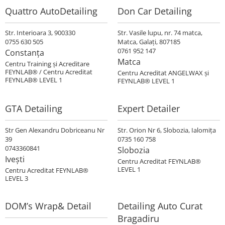
Quattro AutoDetailing
Don Car Detailing
Str. Interioara 3, 900330
Str. Vasile lupu, nr. 74 matca,
0755 630 505
Matca, Galaţi, 807185
0761 952 147
Constanța
Matca
Centru Training şi Acreditare
FEYNLAB® / Centru Acreditat
Centru Acreditat ANGELWAX şi
FEYNLAB® LEVEL 1
FEYNLAB® LEVEL 1
GTA Detailing
Expert Detailer
Str Gen Alexandru Dobriceanu Nr
Str. Orion Nr 6, Slobozia, Ialomiţa
39
0735 160 758
0743360841
Slobozia
Ivești
Centru Acreditat FEYNLAB®
LEVEL 1
Centru Acreditat FEYNLAB®
LEVEL 3
DOM’s Wrap& Detail
Detailing Auto Curat
Bragadiru