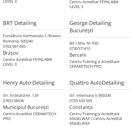
LEVEL 3
Centru Acreditat FEYNLAB®
LEVEL 3
BRT Detailing
George Detailing
Bucureşti
Fundătura Harmanului 1, Brasov,
Romania, 500240
Bd 1 Mai, Nr 93D
0763 997 495
0730371410
Brașov
Berceni
Centru Acreditat FEYNLAB®
Centru Training şi Acreditare
LEVEL 3
CERAMITECH PRO
Henry Auto Detailing
Quattro AutoDetailing
Str. Înclinată Nr. 129
Str. Interioara 3, 900330
0765158936
0755 630 505
Municipiul București
Constanța
Centru Acreditat CERAMITECH
Centru Training şi Acreditare
PRO
ANGELWAX / Centru Acreditat
ANGELWAX