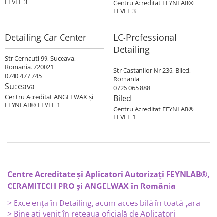
LEVEL 3
Centru Acreditat FEYNLAB®
LEVEL 3
Detailing Car Center
LC-Professional
Detailing
Str Cernauti 99, Suceava,
Romania, 720021
Str Castanilor Nr 236, Biled,
0740 477 745
Romania
Suceava
0726 065 888
Centru Acreditat ANGELWAX şi
Biled
FEYNLAB® LEVEL 1
Centru Acreditat FEYNLAB®
LEVEL 1
Centre Acreditate și Aplicatori Autorizați FEYNLAB®,
CERAMITECH PRO și ANGELWAX în România
> Excelența în Detailing, acum accesibilă în toată țara.
> Bine ați venit în rețeaua oficială de Aplicatori