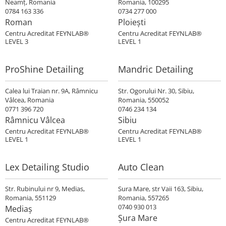
Neamţ, Romania
Romania, 100295
0784 163 336
0734 277 000
Roman
Ploiești
Centru Acreditat FEYNLAB®
Centru Acreditat FEYNLAB®
LEVEL 3
LEVEL 1
ProShine Detailing
Mandric Detailing
Calea lui Traian nr. 9A, Râmnicu
Str. Ogorului Nr. 30, Sibiu,
Vâlcea, Romania
Romania, 550052
0771 396 720
0746 234 134
Râmnicu Vâlcea
Sibiu
Centru Acreditat FEYNLAB®
Centru Acreditat FEYNLAB®
LEVEL 1
LEVEL 1
Lex Detailing Studio
Auto Clean
Str. Rubinului nr 9, Medias,
Sura Mare, str Vaii 163, Sibiu,
Romania, 551129
Romania, 557265
0740 930 013
Mediaș
Șura Mare
Centru Acreditat FEYNLAB®