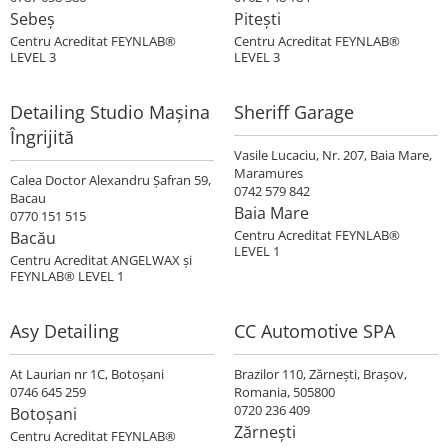
Sebeș
Pitești
Centru Acreditat FEYNLAB®
Centru Acreditat FEYNLAB®
LEVEL 3
LEVEL 3
Detailing Studio Mașina
Sheriff Garage
Îngrijită
Vasile Lucaciu, Nr. 207, Baia Mare,
Maramures
Calea Doctor Alexandru Șafran 59,
0742 579 842
Bacau
Baia Mare
0770 151 515
Centru Acreditat FEYNLAB®
Bacău
LEVEL 1
Centru Acreditat ANGELWAX şi
FEYNLAB® LEVEL 1
Asy Detailing
CC Automotive SPA
At Laurian nr 1C, Botoşani
Brazilor 110, Zărneşti, Braşov,
0746 645 259
Romania, 505800
0720 236 409
Botoșani
Zărnești
Centru Acreditat FEYNLAB®