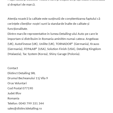
și drepturi de marcă.
Atenția noastră la calitate este susținută de conștientizarea faptului că
cerințele clienților noștri sunt la standarde înalte de calitate și
funcționalitate.
Dintre marcile reprezentative in lumea Detailing-ului Auto pe care le
importam si distribuim in Romania aminitim numai cateva: Angelwax
(UK), AutoFinesse (UK), Unilite (UK), TORNADOR® (Germania), Krauss
(Germania), FEYNLAB® (USA), Solution Finish (USA), Detailing Kingdom
(Malaezia), Tac System (Korea), Shiny Garage (Polonia).
Contact
Distinct Detailing SRL
Drumul Becheanului 11j
Vila 9
Oras Voluntari
Cod Postal 077190
Judet Ilfov
Romania
Telefon: 0040 799 331 344
sales@distinctdetailing.ro