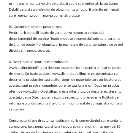
prin transfer bancar/ordin de plata, trebuie sa mentionati la sectiunea
Detalii de plata a ordinului de plata, numarul facturii primite prin email,
care reprezinta confirmarea comenzii plasate.
IX. Garantie si service postvanzare
Pentru orice detalii legate de garantie va rugam sa contactati
departamentul de service. Toate produsele comercializate au o garantie
de 1 an ce poate fi prelungita prin pachetele de garantie extinsa ce se pot
discuta si negocia separat.
X. Descrierea si returnarea produselor
www.distinctdetailing.ro depune toate eforturile pentru a fi cat se poate
de precis. Cu toate acestea, www.distinctdetailing.ro nu garanteaza ca
descrierile produselor sau a altor tipuri de materiale care au legatura cu
acestea sunt precise, complete, curente sau fara erori. Daca un produs
oferit de www.distinctdetailing.ro este diferit fata de descrierea aferenta
acestuia de pe Site, il puteti returna respectand prevederile Politicii de
returnare a produselor a Site-ului si in conformitate cu legislatia romana
in vigoare.
Consumatorul are dreptul sa notifice in scris comerciantul ca renunta la
cumparare, fara penalitati si fara invocarea unui motiv, in termen de 10
zilelucratoare de la primirea produsului sau, in cazul prestarilor de