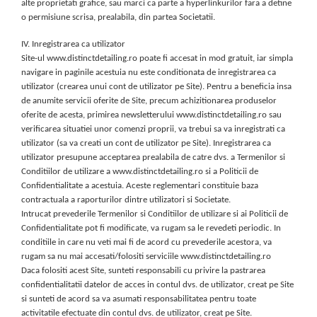
alte proprietati grafice, sau marci ca parte a hyperlinkurilor fara a detine
o permisiune scrisa, prealabila, din partea Societatii.
IV. Inregistrarea ca utilizator
Site-ul www.distinctdetailing.ro poate fi accesat in mod gratuit, iar simpla
navigare in paginile acestuia nu este conditionata de inregistrarea ca
utilizator (crearea unui cont de utilizator pe Site). Pentru a beneficia insa
de anumite servicii oferite de Site, precum achizitionarea produselor
oferite de acesta, primirea newsletterului www.distinctdetailing.ro sau
verificarea situatiei unor comenzi proprii, va trebui sa va inregistrati ca
utilizator (sa va creati un cont de utilizator pe Site). Inregistrarea ca
utilizator presupune acceptarea prealabila de catre dvs. a Termenilor si
Conditiilor de utilizare a www.distinctdetailing.ro si a Politicii de
Confidentialitate a acestuia. Aceste reglementari constituie baza
contractuala a raporturilor dintre utilizatori si Societate.
Intrucat prevederile Termenilor si Conditiilor de utilizare si ai Politicii de
Confidentialitate pot fi modificate, va rugam sa le revedeti periodic. In
conditiile in care nu veti mai fi de acord cu prevederile acestora, va
rugam sa nu mai accesati/folositi serviciile www.distinctdetailing.ro
Daca folositi acest Site, sunteti responsabili cu privire la pastrarea
confidentialitatii datelor de acces in contul dvs. de utilizator, creat pe Site
si sunteti de acord sa va asumati responsabilitatea pentru toate
activitatile efectuate din contul dvs. de utilizator, creat pe Site.