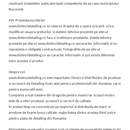
rezolvarii instantelor judecatoreasti competente de pe raza municipiului
Bucuresti.
XVI. Prezentarea ofertei
www.distinctdetailing.ro isi rezerva dreptul de a opera oricand, orice
modificari asupra preturilor si datelor tehnice prezente pe site-ul
www.distinctdetailing.ro fara o instiintare prealabila. Datele tehnice
prezente pe site-ul www.distinctdetailing.ro aucaracter informativ si nu
reprezinta o obligatie contractuala. Fotografiile de pe site-ul
www.distinctdetailing.ro au caracter informativ si pot exista diferente
intre acestea si produs.
Despre noi
www.distinctdetailing.ro este Importator Direct si Distribuitor de produse
si accesorii de Detailing Auto atat pentru profesionistii din domeniu cat si
pentru pasionatii auto.
Compania a luat nastere din dragoste pentru masini iar scopul nostru
este de a oferi produse, accesorii si servicii de calitate.
În același timp ne concentram pe importul si distributia de marci si
produse de foarte buna calitate, majoritatea dintre acestea fiind unice
pentru piata de detailing din Romania.
Majoritatea produselor noastre sunt protejate de proprietate intelectuala