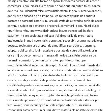
mesaje colective sau alte forme de spam. In vederea postarii de recenzii,
comentarii, comunicari si alte tipuri de continut, nu puteti folosi adrese
de e-mail sau identitati false. www.distinctdetailing.ro isi rezerva dreptul,
dar nu are obligatia de a elimina sau edita toate tipurile de continut
postate de catre utilizatori si nu are obligatia de a revedea periodic acest
continut. Odata cu postarea de recenzii, comentarii, comunicari si alte
tipuri de continut pe www.distinctdetailing.ro transmiteti, in afara
cazurilor in care Societatea indica altfel, drepturile de proprietate
intelectuala, in mod neexclusiv, perpetuu, irevocabil, asupra materialelor
postate. Societatea are dreptul de a modifica, reproduce, transmite,
adapta, publica, distribui materialele postate de catre utilizatori, prin
orice mijloc de comunicare in masa, din orice tara. Prin postarea de
recenzii, comentarii, comunicari si alte tipuri de continut pe
www.distinctdetailing.ro cedati dreptul Societatii de a folosi numele dvs.
in relatie cu materialele postate; garantati ca detineti sau controlati intr-o
alta forma, dreptul de proprietate intelectuala asupra materialelor pe
care le postati; ca materialele postate nu violeaza nici una dintre
conditiile de postare ale recenziilor, comentariilor, comunicarilor si alte
forme de continut din partea utilizatorilor, ale www.distinctdetailing.ro
www.distinctdetailing.ro are dreptul, dar nu obligatia de a monitoriza,
edita sau sterge, orice tip de continut sau activitati ale utilizatorilor pe
Site. www.distinctdetailing.ro nu este responsabil si nu isi asuma
responsabilitatea pentru nici unul dintre materialele postate de catre alte