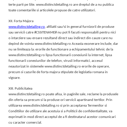
terte parti pe Site. www.distinctdetailing.ro are dreptul de a nu publica
toate comentariile si articolele propuse de catre utilizatori.
XII. Forta Majora
www.distinctdetailing.ro
, afiliatii sau/si in general furnizorii de produse
sau servicii catre #CSSITENAME# nu pot fi facuti responsabili pentru nici
o intarziere sau eroare rezultand direct sau indirect din cauze care nu
depind de vointa www.distinctdetailing.ro Aceasta exonerare include, dar
nu se limiteaza la: erorile de functionare a echipamentului tehnic de la
www.distinctdetailing.ro lipsa functionarii conexiunii la internet, lipsa
functionarii conexiunilor de telefon, virusii informatici, accesul
neautorizat in sistemele www.distinctdetailing.ro erorile de operare,
precum si cazurile de forta majora stipulate de legislatia romana in
vigoare.
XIII. Publicitatea
www.distinctdetailing.ro poate afisa, in paginile sale, reclame la produsele
din oferta sa precum si la produse ori servicii apartinand tertilor. Prin
utilizarea www.distinctdetailing.ro si prin acceptarea Termenilor si
Conditiilor de utilizare ale acestuia si a Politicii de confidentialitate, va
exprimati in mod direct acceptul de a fi destinatarul acestor comunicari
cu caracter comercial.