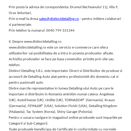
Prin posta la adresa de corespondenta: Drumul Becheanului 11j, Vila 9,
Oras Voluntari,
Prin e-mail la dresa
sales@distinctdetailing.ro
- pentru initiere colaborari
si parteneriate.
Prin telefon la numarul: 0040 799 331344
II. Despre www.distinctdetailing.ro
www.distinctdetailing.ro este un serviciu e-commerce care ofera
utilizatorilor sai posibilitatea de a intra in posesia produselor afisate.
Achizitia produselor se face pe baza comenzilor primite prin site sau
telefon.
Distinct Detailing S.R.L. este Importator Direct si Distribuitor de produse si
accesorii de Detailing Auto atat pentru profesionistii din domeniu cat si
pentru pasionatii auto.
Dintre marcile reprezentative in lumea Detailing-ului Auto pe care le
importam si distribuim in Romania aminitim numai cateva: Angelwax
(UK), AutoFinesse (UK), Unilite (UK), TORNADOR® (Germania), Krauss
(Germania), FEYNLAB® (USA), Solution Finish (USA), Detailing Kingdom
(Malaezia), Tac System (Korea), Shiny Garage (Polonia).
Pentru o usoara navigare in magazinul online produsele sunt impartite pe
Categorii si Sub-Categorii.
Toate produsele beneficiaza de Certificate in conformitate cu normele