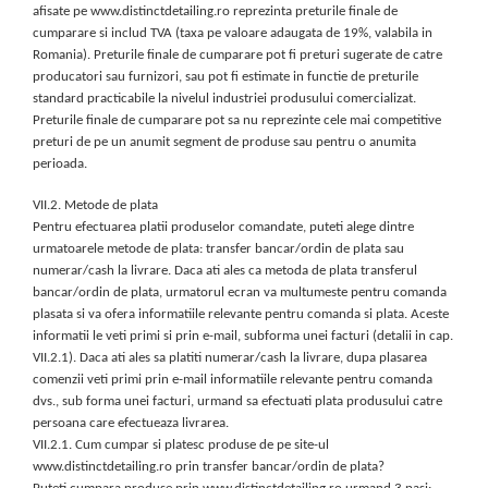
afisate pe www.distinctdetailing.ro reprezinta preturile finale de
cumparare si includ TVA (taxa pe valoare adaugata de 19%, valabila in
Romania). Preturile finale de cumparare pot fi preturi sugerate de catre
producatori sau furnizori, sau pot fi estimate in functie de preturile
standard practicabile la nivelul industriei produsului comercializat.
Preturile finale de cumparare pot sa nu reprezinte cele mai competitive
preturi de pe un anumit segment de produse sau pentru o anumita
perioada.
VII.2. Metode de plata
Pentru efectuarea platii produselor comandate, puteti alege dintre
urmatoarele metode de plata: transfer bancar/ordin de plata sau
numerar/cash la livrare. Daca ati ales ca metoda de plata transferul
bancar/ordin de plata, urmatorul ecran va multumeste pentru comanda
plasata si va ofera informatiile relevante pentru comanda si plata. Aceste
informatii le veti primi si prin e-mail, subforma unei facturi (detalii in cap.
VII.2.1). Daca ati ales sa platiti numerar/cash la livrare, dupa plasarea
comenzii veti primi prin e-mail informatiile relevante pentru comanda
dvs., sub forma unei facturi, urmand sa efectuati plata produsului catre
persoana care efectueaza livrarea.
VII.2.1. Cum cumpar si platesc produse de pe site-ul
www.distinctdetailing.ro prin transfer bancar/ordin de plata?