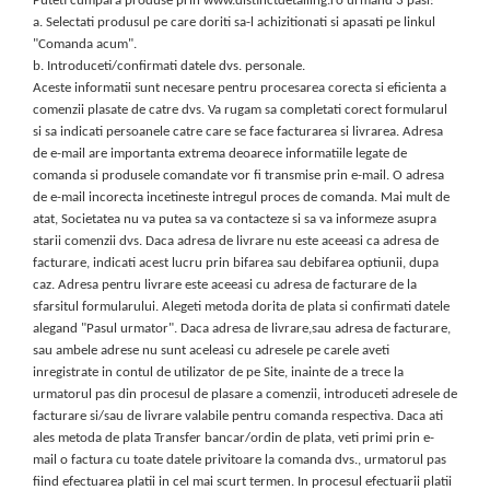
Puteti cumpara produse prin www.distinctdetailing.ro urmand 3 pasi:
a. Selectati produsul pe care doriti sa-l achizitionati si apasati pe linkul
"Comanda acum".
b. Introduceti/confirmati datele dvs. personale.
Aceste informatii sunt necesare pentru procesarea corecta si eficienta a
comenzii plasate de catre dvs. Va rugam sa completati corect formularul
si sa indicati persoanele catre care se face facturarea si livrarea. Adresa
de e-mail are importanta extrema deoarece informatiile legate de
comanda si produsele comandate vor fi transmise prin e-mail. O adresa
de e-mail incorecta incetineste intregul proces de comanda. Mai mult de
atat, Societatea nu va putea sa va contacteze si sa va informeze asupra
starii comenzii dvs. Daca adresa de livrare nu este aceeasi ca adresa de
facturare, indicati acest lucru prin bifarea sau debifarea optiunii, dupa
caz. Adresa pentru livrare este aceeasi cu adresa de facturare de la
sfarsitul formularului. Alegeti metoda dorita de plata si confirmati datele
alegand "Pasul urmator". Daca adresa de livrare,sau adresa de facturare,
sau ambele adrese nu sunt aceleasi cu adresele pe carele aveti
inregistrate in contul de utilizator de pe Site, inainte de a trece la
urmatorul pas din procesul de plasare a comenzii, introduceti adresele de
facturare si/sau de livrare valabile pentru comanda respectiva. Daca ati
ales metoda de plata Transfer bancar/ordin de plata, veti primi prin e-
mail o factura cu toate datele privitoare la comanda dvs., urmatorul pas
fiind efectuarea platii in cel mai scurt termen. In procesul efectuarii platii