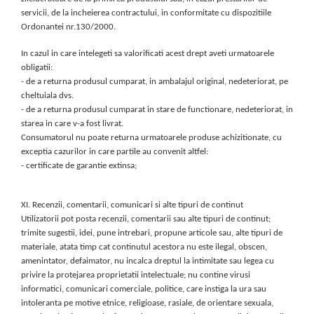
servicii, de la incheierea contractului, in conformitate cu dispozitiile
Ordonantei nr.130/2000.
In cazul in care intelegeti sa valorificati acest drept aveti urmatoarele
obligatii:
- de a returna produsul cumparat, in ambalajul original, nedeteriorat, pe
cheltuiala dvs.
- de a returna produsul cumparat in stare de functionare, nedeteriorat, in
starea in care v-a fost livrat.
Consumatorul nu poate returna urmatoarele produse achizitionate, cu
exceptia cazurilor in care partile au convenit altfel:
- certificate de garantie extinsa;
XI. Recenzii, comentarii, comunicari si alte tipuri de continut
Utilizatorii pot posta recenzii, comentarii sau alte tipuri de continut;
trimite sugestii, idei, pune intrebari, propune articole sau, alte tipuri de
materiale, atata timp cat continutul acestora nu este ilegal, obscen,
amenintator, defaimator, nu incalca dreptul la intimitate sau legea cu
privire la protejarea proprietatii intelectuale; nu contine virusi
informatici, comunicari comerciale, politice, care instiga la ura sau
intoleranta pe motive etnice, religioase, rasiale, de orientare sexuala,