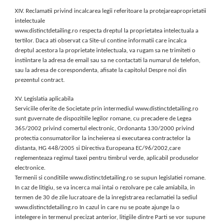
XIV. Reclamatii privind incalcarea legii referitoare la protejareaproprietatii
intelectuale
www.distinctdetailing.ro respecta dreptul la proprietatea intelectuala a
tertilor. Daca ati observat ca Site-ul contine informatii care incalca
dreptul acestora la proprietate intelectuala, va rugam sa ne trimiteti o
instiintare la adresa de email sau sa ne contactati la numarul de telefon,
sau la adresa de corespondenta, afisate la capitolul Despre noi din
prezentul contract.
XV. Legislatia aplicabila
Serviciile oferite de Societate prin intermediul www.distinctdetailing.ro
sunt guvernate de dispozitiile legilor romane, cu precadere de Legea
365/2002 privind comertul electronic, Ordonanta 130/2000 privind
protectia consumatorilor la incheierea si executarea contractelor la
distanta, HG 448/2005 si Directiva Europeana EC/96/2002,care
reglementeaza regimul taxei pentru timbrul verde, aplicabil produselor
electronice.
Termenii si conditiile www.distinctdetailing.ro se supun legislatiei romane.
In caz de litigiu, se va incerca mai intai o rezolvare pe cale amiabila, in
termen de 30 de zile lucratoare de la inregistrarea reclamatiei la sediul
www.distinctdetailing.ro In cazul in care nu se poate ajunge la o
intelegere in termenul precizat anterior, litigiile dintre Parti se vor supune