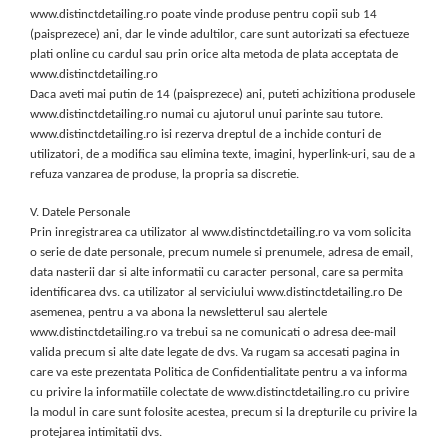
www.distinctdetailing.ro poate vinde produse pentru copii sub 14
(paisprezece) ani, dar le vinde adultilor, care sunt autorizati sa efectueze
plati online cu cardul sau prin orice alta metoda de plata acceptata de
www.distinctdetailing.ro
Daca aveti mai putin de 14 (paisprezece) ani, puteti achizitiona produsele
www.distinctdetailing.ro numai cu ajutorul unui parinte sau tutore.
www.distinctdetailing.ro isi rezerva dreptul de a inchide conturi de
utilizatori, de a modifica sau elimina texte, imagini, hyperlink-uri, sau de a
refuza vanzarea de produse, la propria sa discretie.
V. Datele Personale
Prin inregistrarea ca utilizator al www.distinctdetailing.ro va vom solicita
o serie de date personale, precum numele si prenumele, adresa de email,
data nasterii dar si alte informatii cu caracter personal, care sa permita
identificarea dvs. ca utilizator al serviciului www.distinctdetailing.ro De
asemenea, pentru a va abona la newsletterul sau alertele
www.distinctdetailing.ro va trebui sa ne comunicati o adresa dee-mail
valida precum si alte date legate de dvs. Va rugam sa accesati pagina in
care va este prezentata Politica de Confidentialitate pentru a va informa
cu privire la informatiile colectate de www.distinctdetailing.ro cu privire
la modul in care sunt folosite acestea, precum si la drepturile cu privire la
protejarea intimitatii dvs.