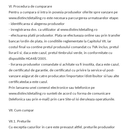
VI. Procedura de cumparare
Pentru a cumpara si intra in posesia produselor oferite spre vanzare pe
www.distinctdetailing.ro este necesara parcurgerea urmatoarelor etape:
- identificarea si alegerea produselor
- inregistrarea dvs. ca utilizator al www.distinctdetailing.ro
- efectuarea platii produselor. Plata se efectueaza online sau prin transfer
bancar/ordin de plata, in conditiile reglementate la Capitolul VII, iar
costul final va contine pretul produsului comandat cu TVA inclus, pretul
livrarii si, daca este cazul, pretul timbrului verde, in conformitate cu
dispozitiile HG448/2005.
- livrarea produselor comandate si achitate va fi insotita, daca este cazul,
de certificatul de garantie, de certificatul cu privire la service-ul post-
vanzare asigurat de catre producator/importator/distribuitor si/sau alte
certificatedaca este cazul.
Prin lansarea unei comenzi electronice sau telefonice pe
www.distinctdetailing.ro sunteti de acord cu forma de comunicare
(telefonica sau prin e-mail) prin care Site-ul isi deruleaza operatiunile.
VII. Cum cumpar
VII.1. Preturile
Cu exceptia cazurilor in care este prevazut altfel, preturile produselor