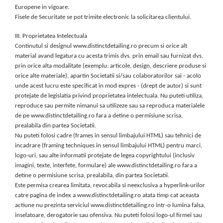
Europene in vigoare.
Fisele de Securitate se pot trimite electronic la solicitarea clientului.
III. Proprietatea Intelectuala
Continutul si designul www.distinctdetailing.ro precum si orice alt
material avand legatura cu acesta trimis dvs. prin email sau furnizat dvs.
prin orice alta modalitate (exemplu: articole, design, descriere produse si
orice alte materiale), apartin Societatii si/sau colaboratorilor sai - acolo
unde acest lucru este specificat in mod expres - (drept de autor) si sunt
protejate de legislatia privind proprietatea intelectuala. Nu puteti utiliza,
reproduce sau permite nimanui sa utilizeze sau sa reproduca materialele
de pe www.distinctdetailing.ro fara a detine o permisiune scrisa,
prealabila din partea Societatii.
Nu puteti folosi cadre (frames in sensul limbajului HTML) sau tehnici de
incadrare (framing techniques in sensul limbajului HTML) pentru marci,
logo-uri, sau alte informatii protejate de legea copyrightului (inclusiv
imagini, texte, interfete, formulare) ale www.distinctdetailing.ro fara a
detine o permisiune scrisa, prealabila, din partea Societatii.
Este permisa crearea limitata, revocabila si neexclusiva a hyperlink-urilor
catre pagina de index a www.distinctdetailing.ro atata timp cat aceasta
actiune nu prezinta serviciul www.distinctdetailing.ro intr-o lumina falsa,
inselatoare, derogatorie sau ofensiva. Nu puteti folosi logo-ul firmei sau