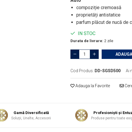
Auto
compoziție cremoasă
proprietăți antistatice
parfum plăcut de nucă de 
IN STOC
Durata de livrare:
2 zile
ADAUGA
Cod Produs:
DD-SGSD500
Ai 
Adauga la Favorite
Cere
Gamă Diversificată
Profesionişti şi Entuz
Soluţii, Unelte, Accesorii
Produse pentru toate exi