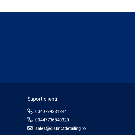
Suport clienti
0040799331344
00447736840320
sales@distinctdetailing.ro