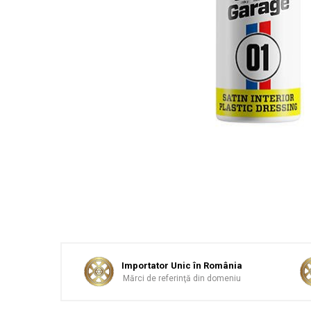
Sticlă / Geamuri
Tratament Plastice
Corecţie
Maşini de Polishat
Paste Polish
Paste Polish Gama Marină
Pad-uri Polish
Degresanţi
Protecţie
Pregătire Suprafeţe
Protecţii Ceramice
Sealant şi Quick Detailer
Importator Unic în România
Ceară Auto
Mărci de referinţă din domeniu
Interior