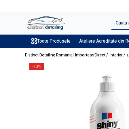
Toate Produsele
Aparate şi Unelte
Unelte Tornador®
Toate Produsele
Ateliere Acreditate din 
Piese de Schimb Tornador®
Distinct Detailing Romania | ImportatorDirect /
Interior /
D
Maşini de Polishat
-10%
Talere şi Piese de Schimb
Lămpi Inspecţie şi Lucru
Exterior
Pre-Spălare şi Spălare
Decontaminare
Jante şi Anvelope
Compartiment Motor