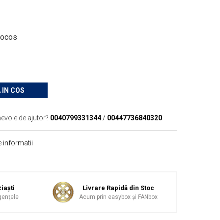
cocos
 IN COS
nevoie de ajutor?
0040799331344
/
00447736840320
 informatii
iaşti
Livrare Rapidă din Stoc
genţele
Acum prin easybox şi FANbox