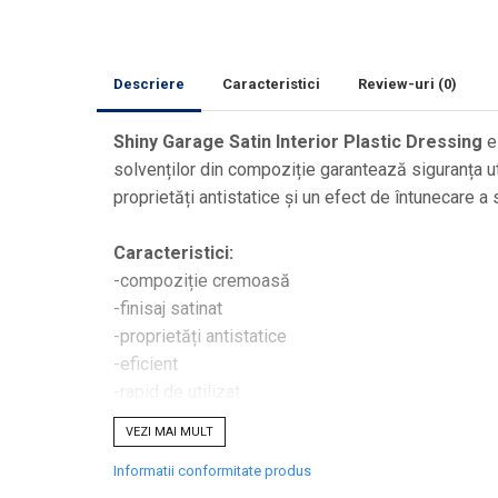
Curăţare
Textile
Plastice
Descriere
Caracteristici
Review-uri
(0)
Piele
Tratamente şi Întreţinere
Shiny Garage Satin Interior Plastic Dressing
e
Textile
solvenților din compoziție garantează siguranța util
Plastice
proprietăți antistatice și un efect de întunecare a 
Piele
Odorizante
Caracteristici:
-compoziție cremoasă
Accesorii
-finisaj satinat
Recondiţionare Piele
-proprietăți antistatice
Microfibre
-eficient
Mănuşi Spălare
-rapid de utilizat
Prosoape Uscare
-parfum plăcut de nucă de cocos
VEZI MAI MULT
Lavete Microfibră
Informatii conformitate produs
Mod de utilizare:
Aplicatoare Microfibră