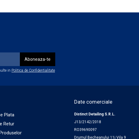
k Detailer.
ulte in
Politica de Confidentialitate
Date comerciale
e Plata
Distinct Detailing S.R.L.
J13/2142/2018
de Retur
RO39690097
 Produselor
Drumul Becheanului 11j Vila 9