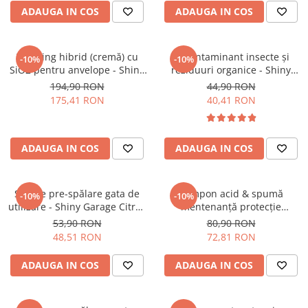
ADAUGA IN COS
ADAUGA IN COS
Dressing hibrid (cremă) cu
Decontaminant insecte și
-10%
-10%
SiO2 pentru anvelope - Shiny
reziduuri organice - Shiny
Garage Back2Black (1L)
Garage Bug Off (500ml)
194,90 RON
44,90 RON
175,41 RON
40,41 RON
ADAUGA IN COS
ADAUGA IN COS
Soluție pre-spălare gata de
Șampon acid & spumă
-10%
-10%
utilizare - Shiny Garage Citrus
mentenanță protecție
Pre Cleaner RTU (1L)
ceramică - Shiny Garage
53,90 RON
80,90 RON
Double Sour (1L)
48,51 RON
72,81 RON
ADAUGA IN COS
ADAUGA IN COS