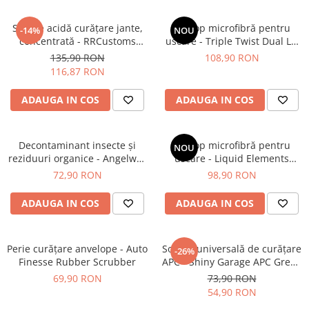
Soluție acidă curăţare jante,
Prosop microfibră pentru
-14%
NOU
concentrată - RRCustoms
uscare - Triple Twist Dual LG
Wheel Cleaner Acid (5L)
Drying Towel - Mammoth
135,90 RON
108,90 RON
116,87 RON
ADAUGA IN COS
ADAUGA IN COS
Decontaminant insecte și
Prosop microfibră pentru
NOU
reziduuri organice - Angelwax
uscare - Liquid Elements
Revenge (500ml)
Black Hole XL Blue
72,90 RON
98,90 RON
ADAUGA IN COS
ADAUGA IN COS
Perie curățare anvelope - Auto
Soluție universală de curățare
-26%
Finesse Rubber Scrubber
APC - Shiny Garage APC Green
(1L)
69,90 RON
73,90 RON
54,90 RON