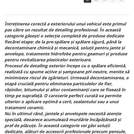
Întreținerea corectă a exteriorului unui vehicul este primul
pas către un rezultat de detailing profesional. În această
categorie găsești o selecție completă de produse dedicate
fiecărei etape: de la pre-spălare și spălare sigură, până la
decontaminare chimică și mecanică, soluții pentru jante și
anvelope, tratamente hidrofobe pentru geamuri și produse
pentru revitalizarea plasticelor exterioare.
Procesul de detailing exterior începe cu o spălare eficientă,
realizată cu spume active și șampoane pH-neutre, menite să
minimizeze riscul de zgârieturi. Urmează decontaminarea, o
etapă crucială pentru eliminarea particulelor de fier,
rășinilor, bitumului și altor contaminanți care se fixează în
timp pe suprafață. O caroserie perfect curată va permite
ulterior o aplicare optimă a cerii, sealantului sau a unui
tratament ceramic.
Nu în ultimul rând, jantele și anvelopele necesită atenție
specială, deoarece acumulează murdărie încăpățânată și
praf de plăcuțe. În această categorie vei găsi soluții
dedicate, alături de accesorii profesionale precum pensule,