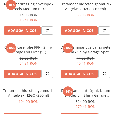
Aplicator dressing anvelope -
Tratament hidrofob geamuri -
-10%
GTools Medium Hard
Angelwax H2GO (100ml)
14,90 RON
58,90 RON
13,41 RON
ADAUGA IN COS
ADAUGA IN COS
Gel aplicare folie PPF - Shiny
Decontaminant calcar și pete
-10%
-10%
Garage Foil Fixer (1L)
de apă - Shiny Garage Spot
Off (500ml)
60,90 RON
44,90 RON
54,81 RON
40,41 RON
ADAUGA IN COS
ADAUGA IN COS
Tratament hidrofob geamuri -
Decontaminant rășini, bitum
-14%
Angelwax H2GO (250ml)
și adezivi - Shiny Garage
Dissolver (5L)
104,90 RON
324,90 RON
279,41 RON