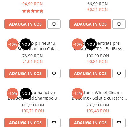
Tornador® Shine Blue (200gr)
94,90 RON
66,90 RON
60,21 RON
ADAUGA IN COS
ADAUGA IN COS
Şampon auto pH neutru -
Soluție concentrată pre-
-10%
NOU
-10%
NOU
BadBoys Shampoo Cola
spălare tip TFR - BadBoys
(500ml)
Traffic Film Remover TFR (1L)
78,90 RON
100,90 RON
71,01 RON
90,81 RON
ADAUGA IN COS
ADAUGA IN COS
Şampon şi spumă activă -
RRCustoms Wheel Cleaner
-10%
NOU
-14%
BadBoys Acid Shampoo &
Bleeding - Soluție curățare
Foam (1L)
jante cu indicator de reacție
111,90 RON
231,90 RON
(5L)
100,71 RON
199,43 RON
ADAUGA IN COS
ADAUGA IN COS