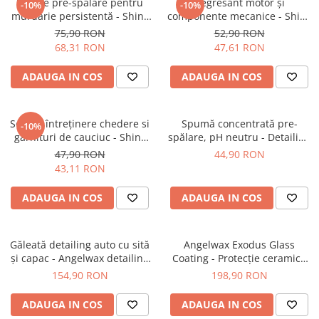
Soluție pre-spălare pentru
Degresant motor și
-10%
-10%
murdărie persistentă - Shiny
componente mecanice - Shiny
Garage Citrus Infused TFR (1L)
Garage Red Devil (1L)
75,90 RON
52,90 RON
68,31 RON
47,61 RON
ADAUGA IN COS
ADAUGA IN COS
Soluție întreținere chedere si
Spumă concentrată pre-
-10%
garnituri de cauciuc - Shiny
spălare, pH neutru - Detailing
Garage Seal Separator (200ml)
Kingdom Foam Bath (500ml)
47,90 RON
44,90 RON
43,11 RON
ADAUGA IN COS
ADAUGA IN COS
Găleată detailing auto cu sită
Angelwax Exodus Glass
și capac - Angelwax detailing
Coating - Protecție ceramică
auto Bucket
profesională (50ml)
154,90 RON
198,90 RON
ADAUGA IN COS
ADAUGA IN COS