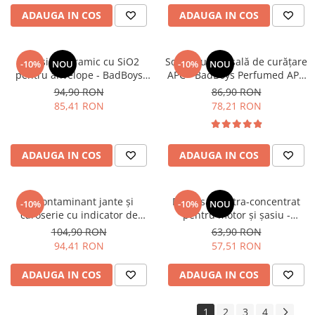
ADAUGA IN COS
ADAUGA IN COS
Dressing ceramic cu SiO2
Soluție universală de curățare
-10%
NOU
-10%
NOU
pentru anvelope - BadBoys
APC - BadBoys Perfumed APC
Ceramic Tyre Dressing (500ml)
(1L)
94,90 RON
86,90 RON
85,41 RON
78,21 RON
ADAUGA IN COS
ADAUGA IN COS
Decontaminant jante și
Degresant ultra-concentrat
-10%
-10%
NOU
caroserie cu indicator de
pentru motor și șasiu -
reacție (efect sângerare) -
RRCustoms Hardcore PRO (1L)
104,90 RON
63,90 RON
BadBoys Iron Remover (1L)
94,41 RON
57,51 RON
ADAUGA IN COS
ADAUGA IN COS
1
2
3
4