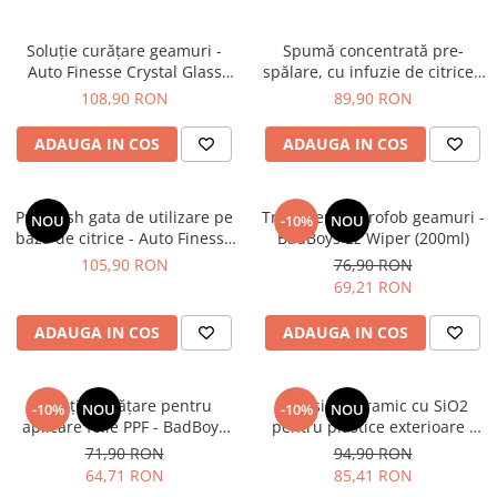
Soluție curățare geamuri -
Spumă concentrată pre-
Auto Finesse Crystal Glass
spălare, cu infuzie de citrice -
(500ml)
Auto Finesse Avalanche (1L)
108,90 RON
89,90 RON
ADAUGA IN COS
ADAUGA IN COS
Pre-wash gata de utilizare pe
Tratament hidrofob geamuri -
NOU
-10%
NOU
bază de citrice - Auto Finesse
BadBoys Ez Wiper (200ml)
Citrus Power (1L)
105,90 RON
76,90 RON
69,21 RON
ADAUGA IN COS
ADAUGA IN COS
Soluţie curăţare pentru
Dressing ceramic cu SiO2
-10%
NOU
-10%
NOU
aplicare folie PPF - BadBoys
pentru plastice exterioare -
Wrapper Surface Cleaner
BadBoys Ceramic Ext. Plastic
71,90 RON
94,90 RON
(500ml)
(500ml)
64,71 RON
85,41 RON