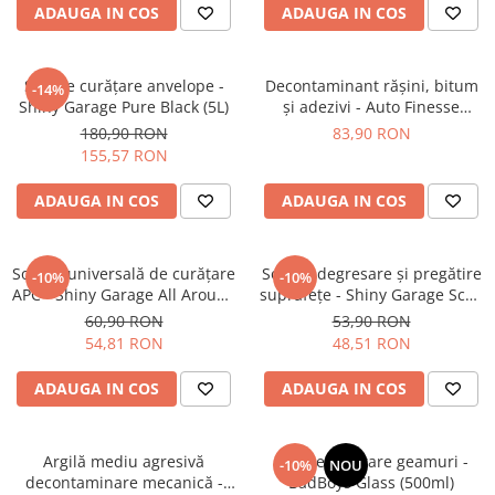
ADAUGA IN COS
ADAUGA IN COS
Soluție curățare anvelope -
Decontaminant rășini, bitum
-14%
Shiny Garage Pure Black (5L)
și adezivi - Auto Finesse
Oblitarate (500ml)
180,90 RON
83,90 RON
155,57 RON
ADAUGA IN COS
ADAUGA IN COS
Soluție universală de curățare
Soluție degresare şi pregătire
-10%
-10%
APC - Shiny Garage All Around
suprafeţe - Shiny Garage Scan
APC (1L)
Inspection (500ml)
60,90 RON
53,90 RON
54,81 RON
48,51 RON
ADAUGA IN COS
ADAUGA IN COS
Argilă mediu agresivă
Soluție curățare geamuri -
-10%
NOU
decontaminare mecanică -
BadBoys Glass (500ml)