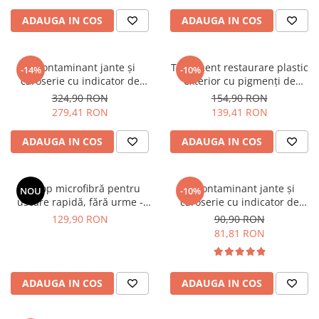
ADAUGA IN COS
ADAUGA IN COS
Decontaminant jante și
Tratament restaurare plastic
-14%
-10%
caroserie cu indicator de
exterior cu pigmenți de
reacție - Shiny Garage D-Tox
carbon, 56ml - Solution Finish
324,90 RON
154,90 RON
One Iron Remover (5L)
Black Trim Restorer (56ml)
279,41 RON
139,41 RON
ADAUGA IN COS
ADAUGA IN COS
Prosop microfibră pentru
Decontaminant jante și
NOU
-10%
uscare rapidă, fără urme -
caroserie cu indicator de
Liquid Elements Black Hole
reacție (efect sângerare) -
129,90 RON
90,90 RON
Supersize
Shiny Garage D-Tox One Iron
81,81 RON
Remover (1L)
ADAUGA IN COS
ADAUGA IN COS