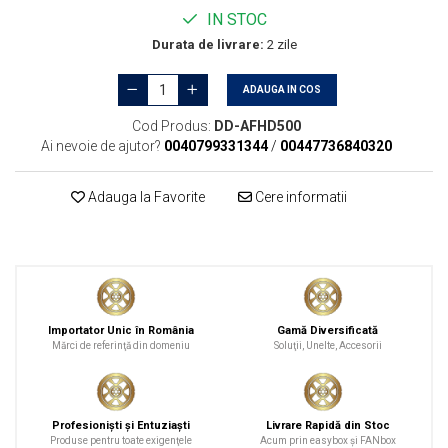
IN STOC
Durata de livrare:
2 zile
ADAUGA IN COS
Cod Produs:
DD-AFHD500
Ai nevoie de ajutor?
0040799331344
/
00447736840320
Adauga la Favorite
Cere informatii
Importator Unic în România
Gamă Diversificată
Mărci de referinţă din domeniu
Soluţii, Unelte, Accesorii
Profesionişti şi Entuziaşti
Livrare Rapidă din Stoc
Produse pentru toate exigenţele
Acum prin easybox şi FANbox