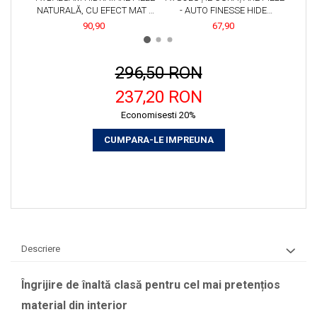
NATURALĂ, CU EFECT MAT -
- AUTO FINESSE HIDE
MICRO
AUTO FINESSE HIDE
CLEANSER (500ML)
MIC
90,90
67,90
CONDITIONER (500ML)
296,50 RON
237,20 RON
Economisesti 20%
CUMPARA-LE IMPREUNA
Descriere
Îngrijire de înaltă clasă pentru cel mai pretențios
material din interior