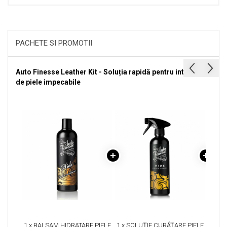
PACHETE SI PROMOTII
Auto Finesse Leather Kit - Soluția rapidă pentru interioare
de piele impecabile
1 x BALSAM HIDRATARE PIELE
1 x SOLUȚIE CURĂȚARE PIELE
1 x S