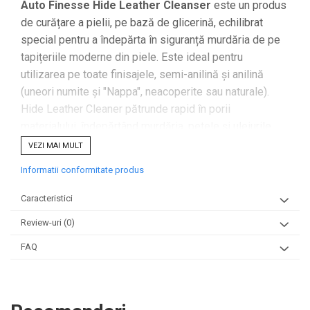
Auto Finesse Hide Leather Cleanser
este un produs
de curățare a pielii, pe bază de glicerină, echilibrat
special pentru a îndepărta în siguranță murdăria de pe
tapițeriile moderne din piele. Este ideal pentru
utilizarea pe toate finisajele, semi-anilină și anilină
(uneori numite și "Nappa", neacoperite sau naturale).
Hide Leather Cleaner pătrunde rapid în porii
materialului, îndepărtând murdăria, petele și uleiurile
adânc înrădăcinate.
VEZI MAI MULT
Hide Leather Cleanser
poate elimina (intr-o oarecare
Informatii conformitate produs
măsură nu definitiv) și transferul de culoare de pe blugii
albaștri și alte urme de pe tapițeria din piele fină. Acest
Caracteristici
lucru plasează Hide Leather Cleaner printre cele mai
Review-uri
(0)
bune produse de curățare a pielii de pe piață.
FAQ
Metoda de Aplicare:
Începeți prin a agita bine produsul pentru a amesteca
ingredientele. Pe pielea delicată de anilină, testați