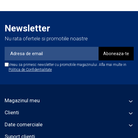
Notă!
La ştergere folosiți
lavete curate albe
pentru a evita un
posibil transfer de culoare de la lavetele colorate pe
Newsletter
suprafața din piele!
Nu rata ofertele si promotiile noastre
Vreau sa primesc newsletter cu promotiile magazinului. Afla mai multe in
Politica de Confidentialitate
Magazinul meu
Clienti
Date comerciale
Suport clienti