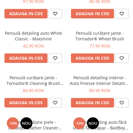
97,90 RON
86,90 RON
ADAUGA IN COS
ADAUGA IN COS
Pensulă detailing auto White
Pensulă curățare jante -
Classic - Maxshine
Tornador® Wheel Brush
42,90 RON
77,90 RON
ADAUGA IN COS
ADAUGA IN COS
Pensulă curățare jante -
Pensulă detailing interior -
Tornador® Cleaning Brush
Auto Finesse Interior Detailing
Soft
Brush
84,90 RON
89,90 RON
ADAUGA IN COS
ADAUGA IN COS
Soluție curățare piele -
Găleată detailing auto fără
-10%
NOU
-10%
NOU
BadBoys Leather Cleaner
sită și fără capac - BadBoys