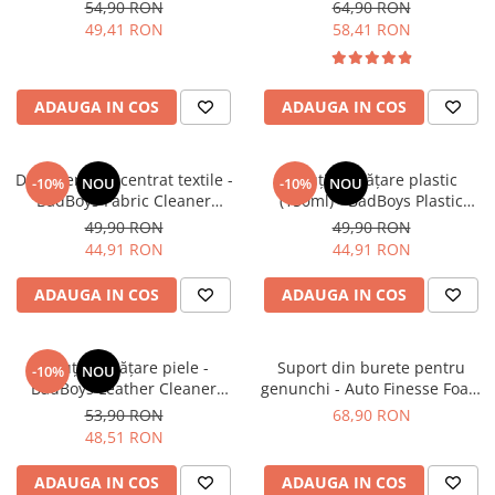
Foamer (150ml)
Black Detailing Bucket
54,90 RON
64,90 RON
49,41 RON
58,41 RON
ADAUGA IN COS
ADAUGA IN COS
Detergent concentrat textile -
Soluție curățare plastic
-10%
NOU
-10%
NOU
BadBoys Fabric Cleaner
(150ml) - BadBoys Plastic
Foamer (150ml)
Cleaner Boys Foamer (150ml)
49,90 RON
49,90 RON
44,91 RON
44,91 RON
ADAUGA IN COS
ADAUGA IN COS
Soluție curățare piele -
Suport din burete pentru
-10%
NOU
BadBoys Leather Cleaner
genunchi - Auto Finesse Foam
Strong Foamer (150ml)
Kneeling Pad
53,90 RON
68,90 RON
48,51 RON
ADAUGA IN COS
ADAUGA IN COS