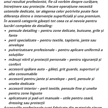
unui rezultat profesionist, fie că vorbim despre curățare,
întreținere sau protecție. Fiecare operațiune necesită
ustensile dedicate, iar alegerea celor potrivite poate face
diferența dintre o intervenție superficială și una premium.
În această categorie găsești tot ceea ce ai nevoie pentru
lucrări complete de detailing:
pensule detailing – pentru zone delicate, butoane, grile și
fante
perii specializate – pentru textile, tapițerie, jante sau
anvelope
pulverizatoare profesionale – pentru aplicare uniformă a
soluțiilor
mănuși nitril și protecții personale – pentru siguranță și
confort
accesorii spălare auto – găleți, grit guards, suporturi și
alte consumabile
accesorii pentru jante și anvelope – perii, pensule și
unelte dedicate
accesorii interior – perii textile, pensule fine și unelte
pentru zone înguste
aplicatoare și pad-uri manuale – utile pentru ceară,
dressing sau protecții
Accesoriile profesionale sunt fabricate din materiale sigure,