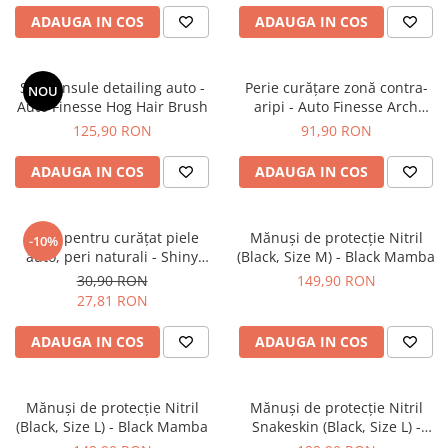
Plastice
ADAUGA IN COS
ADAUGA IN COS
Piele
Tratamente şi Întreţinere
Set pensule detailing auto -
Perie curățare zonă contra-
NOU
Textile
Auto Finesse Hog Hair Brush
aripi - Auto Finesse Arch
Blaster
Plastice
125,90 RON
91,90 RON
Piele
ADAUGA IN COS
ADAUGA IN COS
Odorizante
Accesorii
Perie pentru curățat piele
Mănuşi de protecţie Nitril
Recondiţionare Piele
-10%
auto, peri naturali - Shiny
(Black, Size M) - Black Mamba
Microfibre
Garage Leather Brush
30,90 RON
149,90 RON
Mănuşi Spălare
27,81 RON
Prosoape Uscare
ADAUGA IN COS
ADAUGA IN COS
Lavete Microfibră
Aplicatoare Microfibră
Mănuşi de protecţie Nitril
Mănuşi de protecţie Nitril
Accesorii Detailing Auto
(Black, Size L) - Black Mamba
Snakeskin (Black, Size L) -
Pulverizatoare
Black Mamba