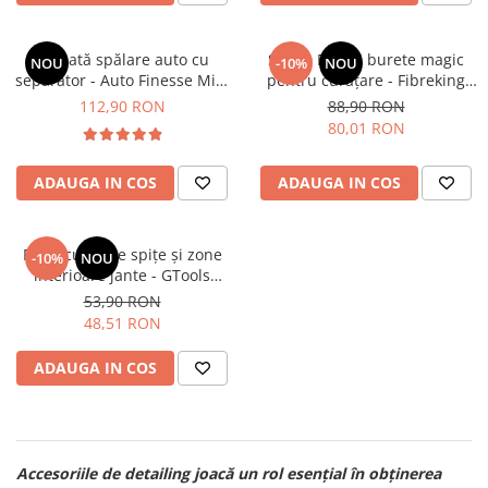
Găleată spălare auto cu
Set 10 Bucăți burete magic
NOU
-10%
NOU
separator - Auto Finesse Mini
pentru curățare - Fibreking
Bucket
Magic Eraser
112,90 RON
88,90 RON
80,01 RON
ADAUGA IN COS
ADAUGA IN COS
Perie curățare spițe și zone
-10%
NOU
interioare jante - GTools
Wheel Brush L (41.5cm)
53,90 RON
48,51 RON
ADAUGA IN COS
Accesoriile de detailing joacă un rol esențial în obținerea