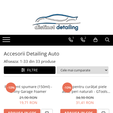
Toate Produsele
Aparate şi Unelte
Unelte Tornador®
1
2
Piese de Schimb Tornador®
Maşini de Polishat
Accesorii Detailing Auto
Talere şi Piese de Schimb
Afiseaza:
1-
33
din
33
produse
Lămpi Inspecţie şi Lucru
FILTRE
Exterior
Pre-Spălare şi Spălare
Recipient spumare (150ml) -
Perie pentru curățat piele
Decontaminare
-10%
-10%
Shiny Garage Foamer
auto, peri naturali - GTools
Jante şi Anvelope
Oval Leather Brush
21,90 RON
34,90 RON
19,71 RON
31,41 RON
Compartiment Motor
Sticlă / Geamuri
ADAUGA IN COS
ADAUGA IN COS