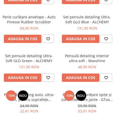
Tratament Plastice
Corecţie
Perie curățare anvelope - Auto
Set pensule detailing Ultra-
Maşini de Polishat
Finesse Rubber Scrubber
Soft GLO Blue - ALCHEMY
69,90 RON
131,90 RON
Paste Polish
Paste Polish Gama Marină
ADAUGA IN COS
ADAUGA IN COS
Pad-uri Polish
Degresanţi
Set pensule detailing Ultra-
Pensulă detailing interior
Protecţie
Soft GLO Green - ALCHEMY
ultra-soft - Maxshine
131,90 RON
48,90 RON
Pregătire Suprafeţe
Protecţii Ceramice
ADAUGA IN COS
ADAUGA IN COS
Sealant şi Quick Detailer
Ceară Auto
Pensulă detailing auto, ultra-
Perie lungă curățare spițe și
-10%
NOU
-10%
NOU
Interior
soft, pentru suprafețe
zone interioare jante - GTools
delicate - GTools Brush XL
Wheel Brush XL (46cm)
24,90 RON
59,90 RON
Curăţare
22,41 RON
53,91 RON
Textile