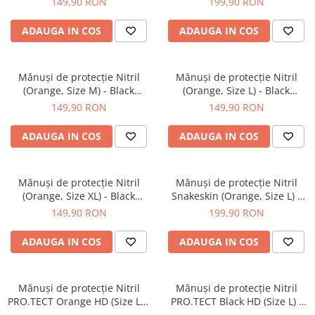
149,90 RON
199,90 RON
Pensule şi Perii
ADAUGA IN COS
ADAUGA IN COS
Mănuşi Nitril / Diverse
Kit-uri Detailing
Mănuşi de protecţie Nitril
Mănuşi de protecţie Nitril
Seria PRO (5L & 25L)
(Orange, Size M) - Black
(Orange, Size L) - Black
Exterior
Mamba
Mamba
149,90 RON
149,90 RON
Interior
ADAUGA IN COS
ADAUGA IN COS
Jante şi Anvelope
Compartiment Motor
Mănuşi de protecţie Nitril
Mănuşi de protecţie Nitril
Paint Protection Film (PPF)
(Orange, Size XL) - Black
Snakeskin (Orange, Size L) -
Oferte Speciale
Mamba
Black Mamba
149,90 RON
199,90 RON
Detailing Outlet
Distinct Lifestyle
ADAUGA IN COS
ADAUGA IN COS
Acreditări & Training
Mănuşi de protecţie Nitril
Mănuşi de protecţie Nitril
PRO.TECT Orange HD (Size L) -
PRO.TECT Black HD (Size L) -
Unigloves
Unigloves