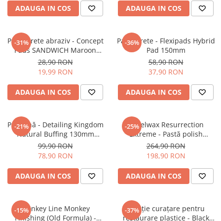
ADAUGA IN COS
ADAUGA IN COS
Pad burete abraziv - Concept
Pad burete - Flexipads Hybrid
-31%
-36%
Pads SANDWICH Maroon
Pad 150mm
Heavy-Cut Pad 85/100mm
28,90 RON
58,90 RON
19,99 RON
37,90 RON
ADAUGA IN COS
ADAUGA IN COS
Pad lână - Detailing Kingdom
Angelwax Resurrection
-21%
-25%
Natural Buffing 130mm
Extreme - Pastă polish
Premium Domestic Pad
abrazivă (Super Heavy Cut, 1L)
99,90 RON
264,90 RON
78,90 RON
198,90 RON
ADAUGA IN COS
ADAUGA IN COS
Monkey Line Monkey
Soluție curațare pentru
-15%
-37%
Finishing (Old Formula) -
restaurare plastice - Black