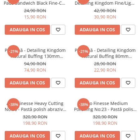
Pads Sandwich Black Fine-Cut
Detailing Kingdom Fine/Light
Pad 85/100mm
Cut Polishing Pad (Red
24,90 RON
42,90 RON
125mm)
15,90 RON
30,90 RON
ADAUGA IN COS
ADAUGA IN COS
Pad lână - Detailing Kingdom
Pad lână - Detailing Kingdom
-21%
-21%
Natural Buffing 130mm
Natural Buffing 80mm
Premium Merino Pad
Premium Merino Pad
94,90 RON
28,90 RON
74,90 RON
22,90 RON
ADAUGA IN COS
ADAUGA IN COS
Auto Finesse Heavy Cutting
Auto Finesse Medium
-38%
-38%
No:36 - Pastă polish abrazivă
Polishing No:23 - Pastă polish
(1L)
mediu abrazivă (1L)
320,90 RON
320,90 RON
198,90 RON
198,90 RON
ADAUGA IN COS
ADAUGA IN COS