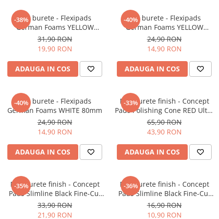
Pad burete - Flexipads
Pad burete - Flexipads
-38%
-40%
German Foams YELLOW
German Foams YELLOW
135mm
80mm
31,90 RON
24,90 RON
19,90 RON
14,90 RON
ADAUGA IN COS
ADAUGA IN COS
Pad burete - Flexipads
Pad burete finish - Concept
-40%
-33%
German Foams WHITE 80mm
Pads Polishing Cone RED Ultra
Fine Fine-Cut
24,90 RON
65,90 RON
14,90 RON
43,90 RON
ADAUGA IN COS
ADAUGA IN COS
Pad burete finish - Concept
Pad burete finish - Concept
-35%
-36%
Pads Slimline Black Fine-Cut
Pads Slimline Black Fine-Cut
Pad 160/170mm
Pad 80/90mm
33,90 RON
16,90 RON
21,90 RON
10,90 RON