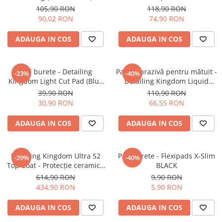
Pastă polish finish (1L)
Wow Pro Pre Wow Residue
105,90 RON
118,90 RON
Remover 6oz (175ml)
90,02 RON
74,90 RON
ADAUGA IN COS
ADAUGA IN COS
Pad burete - Detailing
Pastă abrazivă pentru mătuit -
-23%
-40%
Kingdom Light Cut Pad (Blue
Detailing Kingdom Liquid
125mm)
Sand (500ml)
39,90 RON
110,90 RON
30,90 RON
66,55 RON
ADAUGA IN COS
ADAUGA IN COS
Detailing Kingdom Ultra S2
Pad burete - Flexipads X-Slim
-29%
-40%
Top Coat - Protecție ceramică
BLACK
profesională (Topper) (100ml)
614,90 RON
9,90 RON
434,90 RON
5,90 RON
ADAUGA IN COS
ADAUGA IN COS