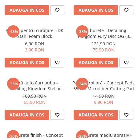
ADAUGA IN COS
ADAUGA IN COS
Burete pentru curățare - DK
Pad burete - Detailing
-43%
-38%
Stahl Foam Block
Kingdom Fury Disc OG (3
pack)
6,90 RON
121,90 RON
3,90 RON
75,90 RON
ADAUGA IN COS
ADAUGA IN COS
Ceară auto Carnauba -
Pad microfibră - Concept Pads
-35%
-34%
Detailing Kingdom Stellar
55mm Microfiber Cutting Pad
Invicto Carnauba (50gr)
100,90 RON
14,90 RON
65,90 RON
9,90 RON
ADAUGA IN COS
ADAUGA IN COS
Pad burete finish - Concept
Pad burete mediu abraziv -
-36%
-28%