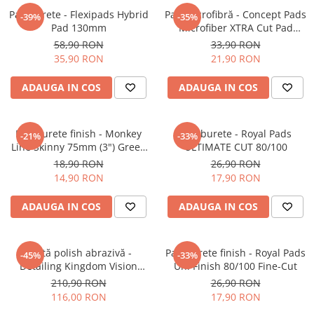
Pad burete - Flexipads Hybrid
Pad microfibră - Concept Pads
-39%
-35%
Pad 130mm
Microfiber XTRA Cut Pad
135mm
58,90 RON
33,90 RON
35,90 RON
21,90 RON
ADAUGA IN COS
ADAUGA IN COS
Pad burete finish - Monkey
Pad burete - Royal Pads
-21%
-33%
Line Skinny 75mm (3") Green
ULTIMATE CUT 80/100
Fine-Cut Pad
18,90 RON
26,90 RON
14,90 RON
17,90 RON
ADAUGA IN COS
ADAUGA IN COS
Pastă polish abrazivă -
Pad burete finish - Royal Pads
-45%
-33%
Detailing Kingdom Vision
Uni Finish 80/100 Fine-Cut
(500ml)
210,90 RON
26,90 RON
116,00 RON
17,90 RON