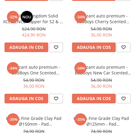
Detailing Kingdom Solid
Odorizant auto premium -
-32%
NOU
-34%
XCELLENCE Topper for S2 & S5
BadBoys Cherry Scented
- Protecție ceramică
Pendant
624,90 RON
54,90 RON
profesională (100ml)
424,90 RON
36,00 RON
ADAUGA IN COS
ADAUGA IN COS
Odorizant auto premium -
Odorizant auto premium -
-34%
-34%
BadBoys One Scented
BadBoys New Car Scented
Pendant
Pendant
54,90 RON
54,90 RON
36,00 RON
36,00 RON
ADAUGA IN COS
ADAUGA IN COS
Krauss Fine Grade Clay Pad
Krauss Fine Grade Clay Pad
-35%
-35%
Ø150mm - Pad
Ø125mm - Pad
decontaminare mecanică
decontaminare mecanică
74,90 RON
74,90 RON