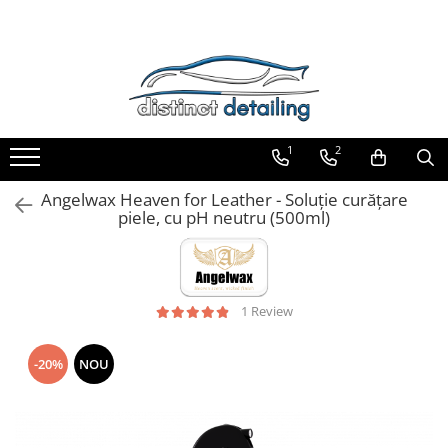
Toate Produsele
Aparate şi Unelte
Unelte Tornador®
1
2
Piese de Schimb Tornador®
Maşini de Polishat
Angelwax Heaven for Leather - Soluție curățare
piele, cu pH neutru (500ml)
Talere şi Piese de Schimb
Lămpi Inspecţie şi Lucru
Exterior
1 Review
Pre-Spălare şi Spălare
Decontaminare
-20%
NOU
Jante şi Anvelope
Compartiment Motor
Sticlă / Geamuri