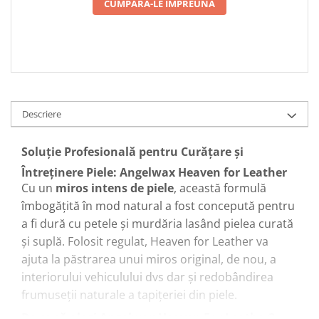
CUMPARA-LE IMPREUNA
Descriere
Soluție Profesională pentru Curățare și
Întreținere Piele: Angelwax Heaven for Leather
Cu un
miros intens de piele
, această formulă
îmbogățită în mod natural a fost concepută pentru
a fi dură cu petele și murdăria lasând pielea curată
și suplă. Folosit regulat, Heaven for Leather va
ajuta la păstrarea unui miros original, de nou, a
interiorului vehiculului dvs dar și redobândirea
frumuseții naturale a tapițeriei din piele.
De ce să alegi Angelwax Heaven For Leather?