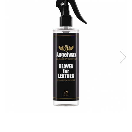
Tratament Plastice
Corecţie
Maşini de Polishat
Paste Polish
Paste Polish Gama Marină
Pad-uri Polish
Degresanţi
Protecţie
Pregătire Suprafeţe
Protecţii Ceramice
Sealant şi Quick Detailer
Ceară Auto
Interior
Curăţare
Textile