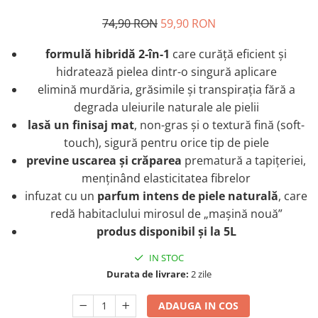
Plastice
74,90 RON
59,90 RON
Piele
Tratamente şi Întreţinere
formulă hibridă 2-în-1
care curăță eficient și
hidratează pielea dintr-o singură aplicare
Textile
elimină murdăria, grăsimile și transpirația fără a
Plastice
degrada uleiurile naturale ale pielii
Piele
lasă un finisaj mat
, non-gras și o textură fină (soft-
Odorizante
touch), sigură pentru orice tip de piele
Accesorii
previne uscarea și crăparea
prematură a tapițeriei,
Recondiţionare Piele
menținând elasticitatea fibrelor
Microfibre
infuzat cu un
parfum intens de piele naturală
, care
Mănuşi Spălare
redă habitaclului mirosul de „mașină nouă”
Prosoape Uscare
produs disponibil şi la 5L
Lavete Microfibră
IN STOC
Aplicatoare Microfibră
Durata de livrare:
2 zile
Accesorii Detailing Auto
ADAUGA IN COS
Pulverizatoare