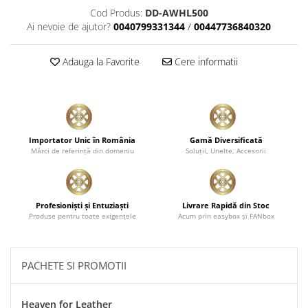
Cod Produs:
DD-AWHL500
Pensule şi Perii
Ai nevoie de ajutor?
0040799331344
/
00447736840320
Mănuşi Nitril / Diverse
Kit-uri Detailing
Adauga la Favorite
Cere informatii
Seria PRO (5L & 25L)
Exterior
Interior
Jante şi Anvelope
Importator Unic în România
Gamă Diversificată
Mărci de referinţă din domeniu
Soluţii, Unelte, Accesorii
Compartiment Motor
Paint Protection Film (PPF)
Oferte Speciale
Profesionişti şi Entuziaşti
Livrare Rapidă din Stoc
Detailing Outlet
Produse pentru toate exigenţele
Acum prin easybox şi FANbox
Distinct Lifestyle
Acreditări & Training
PACHETE SI PROMOTII
Heaven for Leather