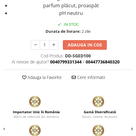
parfum plăcut, proaspăt
pH neutru
IN STOC
Durata de livrare:
2 zile
ADAUGA IN COS
Cod Produs:
DD-SGED100
Ai nevoie de ajutor?
0040799331344
/
00447736840320
Adauga la Favorite
Cere informatii
Importator Unic în România
Gamă Diversificată
Mărci de referinţă din domeniu
Soluţii, Unelte, Accesorii