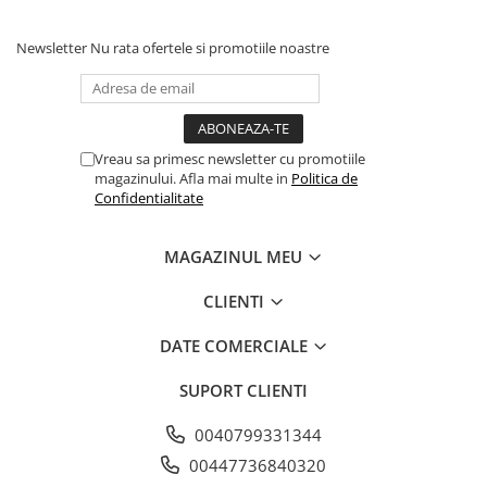
-Îndepărtați orice produs rămas cu o lavetă curată,
uscată sau un aspirator.
Newsletter
Nu rata ofertele si promotiile noastre
Vreau sa primesc newsletter cu promotiile
magazinului. Afla mai multe in
Politica de
Confidentialitate
MAGAZINUL MEU
CLIENTI
DATE COMERCIALE
SUPORT CLIENTI
0040799331344
00447736840320