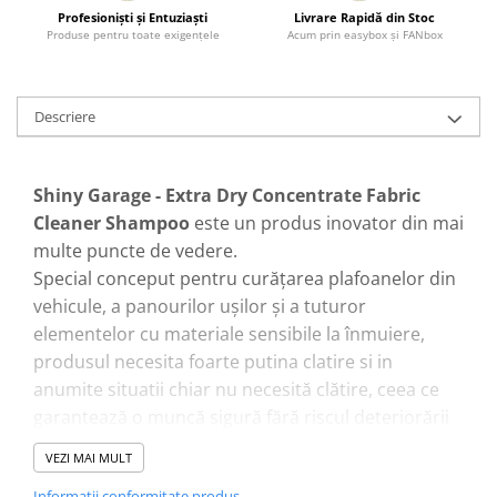
Profesionişti şi Entuziaşti
Livrare Rapidă din Stoc
Produse pentru toate exigenţele
Acum prin easybox şi FANbox
Descriere
Shiny Garage - Extra Dry Concentrate Fabric
Cleaner Shampoo
este un produs inovator din mai
multe puncte de vedere.
Special conceput pentru curățarea plafoanelor din
vehicule, a panourilor ușilor și a tuturor
elementelor cu materiale sensibile la înmuiere,
produsul necesita foarte putina clatire si in
anumite situatii chiar nu necesită clătire, ceea ce
garantează o muncă sigură fără riscul deteriorării
suprafetelor curățate
VEZI MAI MULT
Se bazează pe tehnologia reticulării murdăriei,
Informatii conformitate produs