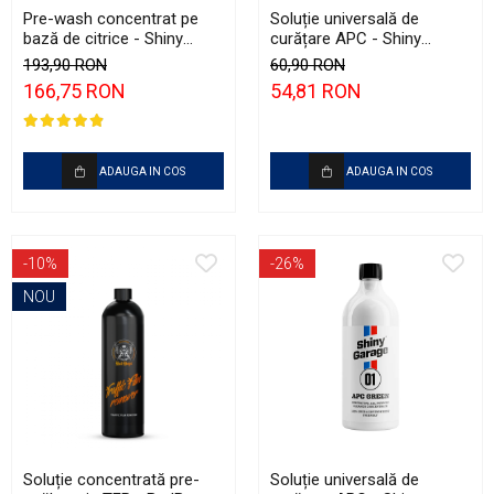
Pre-wash concentrat pe
Soluție universală de
bază de citrice - Shiny
curățare APC - Shiny
Garage Citrus Infused TFR
Garage All Around APC (1L)
193,90 RON
60,90 RON
(5L)
166,75 RON
54,81 RON
ADAUGA IN COS
ADAUGA IN COS
-10%
-26%
NOU
Soluție concentrată pre-
Soluție universală de