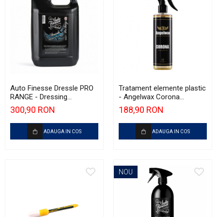
Auto Finesse Dressle PRO
Tratament elemente plastic
RANGE - Dressing
- Angelwax Corona
compartiment motor (5L)
Synthetic Spray Wax
300,90 RON
188,90 RON
(500ml)
ADAUGA IN COS
ADAUGA IN COS
NOU