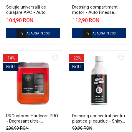
Soluție universală de
Dressing compartiment
curățare APC - Auto
motor - Auto Finesse
Finesse Verso APC (All
Dressle (500ml)
104,90 RON
112,90 RON
Purpose Cleaner) (1L)
ADAUGA IN COS
ADAUGA IN COS
-14%
-22%
NOU
NOU
RRCustoms Hardcore PRO
Dressing concentrat pentru
- Degresant ultra-
plastice şi cauciuc - Shiny
concentrat pentru motor și
Garage Trim Up (500ml)
236,90 RON
90,90 RON
șasiu (5L)