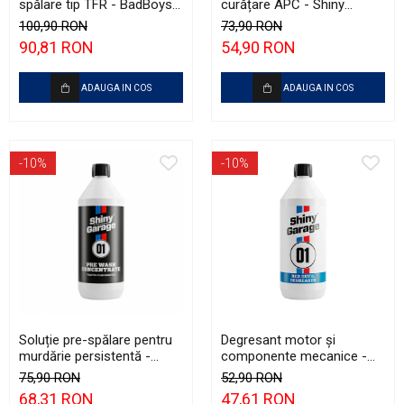
spălare tip TFR - BadBoys
curățare APC - Shiny
Traffic Film Remover TFR
Garage APC Green (1L)
100,90 RON
73,90 RON
(1L)
90,81 RON
54,90 RON
ADAUGA IN COS
ADAUGA IN COS
-10%
-10%
Soluție pre-spălare pentru
Degresant motor și
murdărie persistentă -
componente mecanice -
Shiny Garage Citrus
Shiny Garage Red Devil (1L)
75,90 RON
52,90 RON
Infused TFR (1L)
68,31 RON
47,61 RON