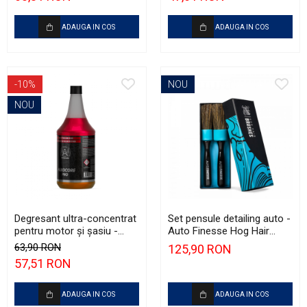
ADAUGA IN COS
ADAUGA IN COS
-10%
NOU
NOU
Degresant ultra-concentrat
Set pensule detailing auto -
pentru motor și șasiu -
Auto Finesse Hog Hair
RRCustoms Hardcore PRO
Brush
63,90 RON
125,90 RON
(1L)
57,51 RON
ADAUGA IN COS
ADAUGA IN COS