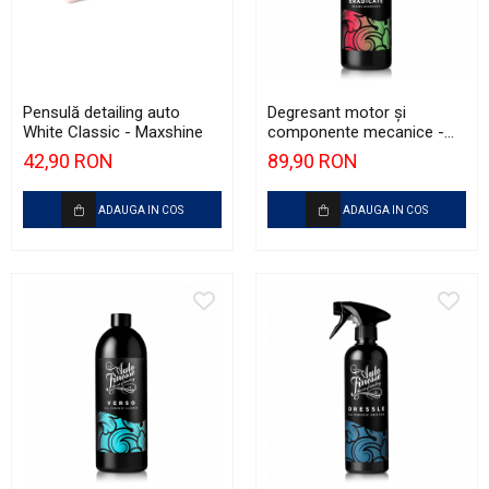
Pensulă detailing auto
Degresant motor și
White Classic - Maxshine
componente mecanice -
Auto Finesse Eradicate (1L)
42,90 RON
89,90 RON
ADAUGA IN COS
ADAUGA IN COS