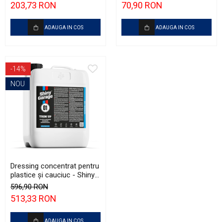
203,73 RON
70,90 RON
ADAUGA IN COS
ADAUGA IN COS
-14%
NOU
Dressing concentrat pentru
plastice şi cauciuc - Shiny
Garage Trim Up (5L)
596,90 RON
513,33 RON
ADAUGA IN COS