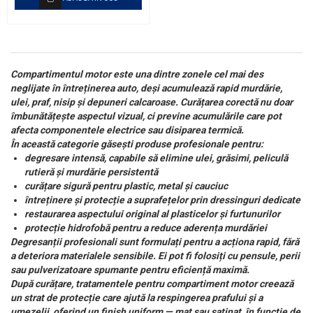
Compartimentul motor este una dintre zonele cel mai des
neglijate în întreținerea auto, deși acumulează rapid murdărie,
ulei, praf, nisip și depuneri calcaroase. Curățarea corectă nu doar
îmbunătățește aspectul vizual, ci previne acumulările care pot
afecta componentele electrice sau disiparea termică.
În această categorie găsești produse profesionale pentru:
degresare intensă, capabile să elimine ulei, grăsimi, peliculă
rutieră și murdărie persistentă
curățare sigură pentru plastic, metal și cauciuc
întreținere și protecție a suprafețelor prin dressinguri dedicate
restaurarea aspectului original al plasticelor și furtunurilor
protecție hidrofobă pentru a reduce aderența murdăriei
Degresanții profesionali sunt formulați pentru a acționa rapid, fără
a deteriora materialele sensibile. Ei pot fi folosiți cu pensule, perii
sau pulverizatoare spumante pentru eficiență maximă.
După curățare, tratamentele pentru compartiment motor creează
un strat de protecție care ajută la respingerea prafului și a
umezelii, oferind un finish uniform — mat sau satinat, în funcție de