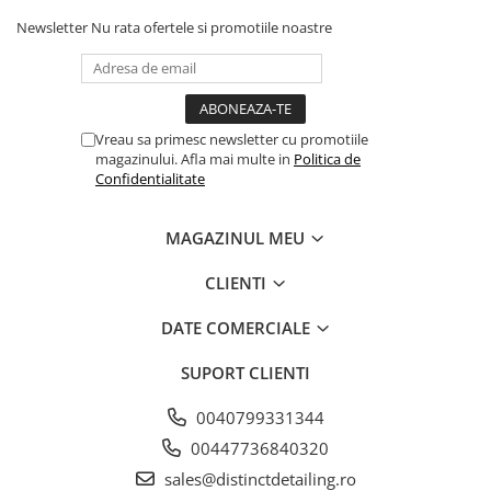
spălați-vă bine mâinile după utilizare; se pastreaza
Newsletter
Nu rata ofertele si promotiile noastre
la loc uscat si racoros la 5-25°C; nu expuneți la
îngheț sau supraîncălzire; nu lăsați să se usuce;
înainte de aplicare, asigurați-vă că suprafața de
curățat este rece, nu aplicați în lumina directă a
Vreau sa primesc newsletter cu promotiile
soarelui și când este expusă la vânt; a nu se lăsa la
magazinului. Afla mai multe in
Politica de
Confidentialitate
îndemâna copiilor; produs pentru uz profesional.
MAGAZINUL MEU
CLIENTI
DATE COMERCIALE
SUPORT CLIENTI
0040799331344
00447736840320
sales@distinctdetailing.ro