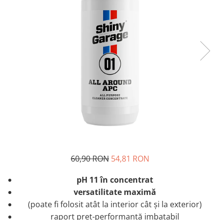
Tratament Plastice
Corecţie
Maşini de Polishat
Paste Polish
Paste Polish Gama Marină
Pad-uri Polish
Degresanţi
Protecţie
Pregătire Suprafeţe
Protecţii Ceramice
Sealant şi Quick Detailer
60,90 RON
54,81 RON
Ceară Auto
pH 11 în concentrat
Interior
versatilitate maximă
Curăţare
(poate fi folosit atât la interior cât și la exterior)
raport preț-performanță imbatabil
Textile