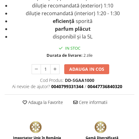
diluție recomandată (exterior) 1:10
Plastice
diluție recomandată (interior) 1:20 - 1:30
Piele
eficiență
sporită
Tratamente şi Întreţinere
parfum plăcut
Textile
disponibil și la 5L
Plastice
Piele
IN STOC
Durata de livrare:
2 zile
Odorizante
Accesorii
ADAUGA IN COS
Recondiţionare Piele
Cod Produs:
DD-SGAA1000
Microfibre
Ai nevoie de ajutor?
0040799331344
/
00447736840320
Mănuşi Spălare
Prosoape Uscare
Adauga la Favorite
Cere informatii
Lavete Microfibră
Aplicatoare Microfibră
Accesorii Detailing Auto
Pulverizatoare
Importator Unic în România
Gamă Diversificată