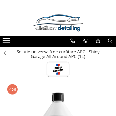
Toate Produsele
Aparate şi Unelte
Unelte Tornador®
1
2
Piese de Schimb Tornador®
Maşini de Polishat
Soluție universală de curățare APC - Shiny
Garage All Around APC (1L)
Talere şi Piese de Schimb
Lămpi Inspecţie şi Lucru
Exterior
Pre-Spălare şi Spălare
Decontaminare
-10%
Jante şi Anvelope
Compartiment Motor
Sticlă / Geamuri