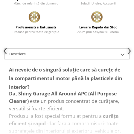
Mărci de referinţă din domeniu
Soluţii, Unelte, Accesorii
Pensule şi Perii
Mănuşi Nitril / Diverse
Kit-uri Detailing
Profesionişti şi Entuziaşti
Livrare Rapidă din Stoc
Produse pentru toate exigenţele
Acum prin easybox şi FANbox
Seria PRO (5L & 25L)
Exterior
Interior
Descriere
Jante şi Anvelope
Ai nevoie de o singură soluție care să curețe de
Compartiment Motor
la compartimentul motor până la plasticele din
Paint Protection Film (PPF)
interior?
Oferte Speciale
Da, Shiny Garage All Around APC (All Purpose
Detailing Outlet
Cleaner)
este un produs concentrat de curățare,
Distinct Lifestyle
versatil si foarte eficient.
Acreditări & Training
Produsul a fost special formulat pentru a
curăța
eficient și rapid
-dar fără a compromisuri- toate
suprafeţele din interiorul și exteriorul vehiculelor.