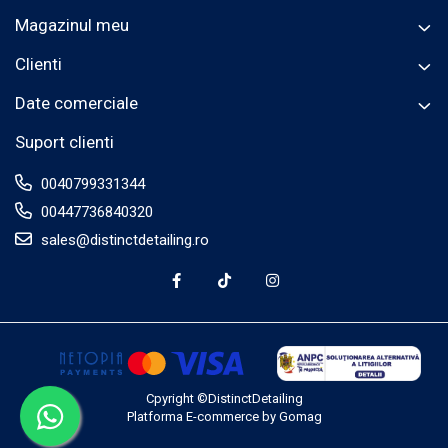
Magazinul meu
Clienti
Date comerciale
Suport clienti
0040799331344
00447736840320
sales@distinctdetailing.ro
Cpyright ©DistinctDetailing
Platforma E-commerce by Gomag