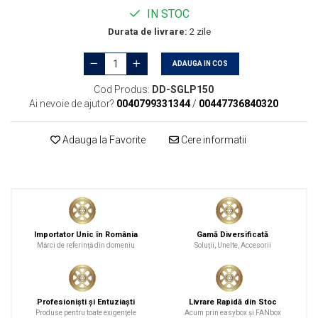
Curăţare
IN STOC
Textile
Durata de livrare:
2 zile
Plastice
Piele
ADAUGA IN COS
Tratamente şi Întreţinere
Cod Produs:
DD-SGLP150
Textile
Ai nevoie de ajutor?
0040799331344
/
00447736840320
Plastice
Adauga la Favorite
Cere informatii
Piele
Odorizante
Accesorii
Recondiţionare Piele
Microfibre
Importator Unic în România
Gamă Diversificată
Mănuşi Spălare
Mărci de referinţă din domeniu
Soluţii, Unelte, Accesorii
Prosoape Uscare
Lavete Microfibră
Profesionişti şi Entuziaşti
Livrare Rapidă din Stoc
Aplicatoare Microfibră
Produse pentru toate exigenţele
Acum prin easybox şi FANbox