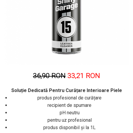
Sticlă / Geamuri
Tratament Plastice
Corecţie
Maşini de Polishat
Paste Polish
Paste Polish Gama Marină
Pad-uri Polish
Degresanţi
36,90 RON
33,21 RON
Protecţie
Pregătire Suprafeţe
Soluție Dedicată Pentru Curățare Interioare Piele
Protecţii Ceramice
produs profesional de curățare
recipient de spumare
Sealant şi Quick Detailer
pH neutru
Ceară Auto
pentru uz profesional
Interior
produs disponibil și la 1L