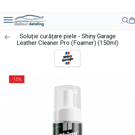
Toate Produsele
Aparate şi Unelte
Soluție curățare piele - Shiny Garage
Unelte Tornador®
Leather Cleaner Pro (Foamer) (150ml)
Piese de Schimb Tornador®
Maşini de Polishat
Talere şi Piese de Schimb
-10%
Lămpi Inspecţie şi Lucru
Exterior
Pre-Spălare şi Spălare
Decontaminare
Jante şi Anvelope
Compartiment Motor