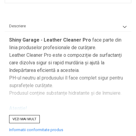
Accesorii Detailing Auto
Pulverizatoare
Pensule şi Perii
Descriere
Mănuşi Nitril / Diverse
Shiny Garage - Leather Cleaner Pro
face parte din
Kit-uri Detailing
linia produselor profesionale de curățare.
Seria PRO (5L & 25L)
Leather Cleaner Pro este o compoziție de surfactanți
Exterior
care dizolva sigur si rapid murdăria și ajută la
îndepărtarea eficientă a acesteia.
Interior
PH-ul neutru al produsului îl face complet sigur pentru
Jante şi Anvelope
suprafețele curățate.
Compartiment Motor
Produsul conține substanțe hidratante și de înmuiere.
Paint Protection Film (PPF)
Atenție!
Oferte Speciale
Această versiune a fost formulată
Detailing Outlet
VEZI MAI MULT
pentru utilizatorii profesioniști care doresc un
Distinct Lifestyle
Informatii conformitate produs
produs cu eficiență maximă pentru curățarea
Acreditări & Training