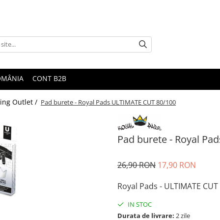
ROMÂNIA
CONT B2B
ling Outlet /
Pad burete - Royal Pads ULTIMATE CUT 80/100
Pad burete - Royal P
26,90 RON
17,90 RON
Royal Pads - ULTIMATE CUT
IN STOC
Durata de livrare:
2 zile