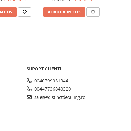
N COS
ADAUGA IN COS
ADAUG
SUPORT CLIENTI
0040799331344
00447736840320
sales@distinctdetailing.ro