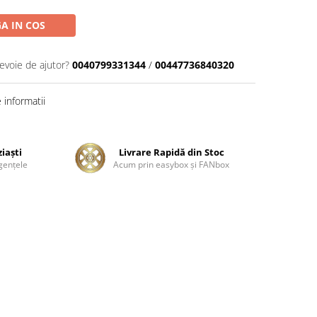
A IN COS
nevoie de ajutor?
0040799331344
/
00447736840320
informatii
ziaşti
Livrare Rapidă din Stoc
genţele
Acum prin easybox şi FANbox