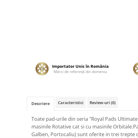
Tratament Plastice
Corecţie
Maşini de Polishat
Paste Polish
Paste Polish Gama Marină
Pad-uri Polish
Degresanţi
Importator Unic în România
Protecţie
Mărci de referinţă din domeniu
Pregătire Suprafeţe
Protecţii Ceramice
Sealant şi Quick Detailer
Caracteristici
Review-uri
(0)
Descriere
Ceară Auto
Interior
Toate pad-urile din seria "Royal Pads Ultimate
Curăţare
masinile Rotative cat si cu masinile Orbitale.Pa
Galben, Portocaliu) sunt oferite in trei trepte 
Textile