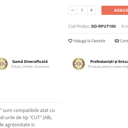
ADAUG
Cod Produs:
DD-RPUT100
Ai 
Adauga la Favorite
Cere 
Gamă Diversificată
Profesionişti şi Entu
Soluţii, Unelte, Accesorii
Produse pentru toate exi
" sunt compatibile atat cu
d-urile de tip "CUT" (Alb,
de agresivitate si