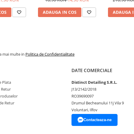
COS
ADAUGA IN COS
ADAUGA I
la mai multe in
Politica de Confidentialitate
DATE COMERCIALE
 Plata
Distinct Detailing S.R.L.
e Retur
J13/2142/2018
Produselor
RO39690097
de Retur
Drumul Becheanului 11j Vila 9
Voluntari, Ilfov
Contacteaza-ne