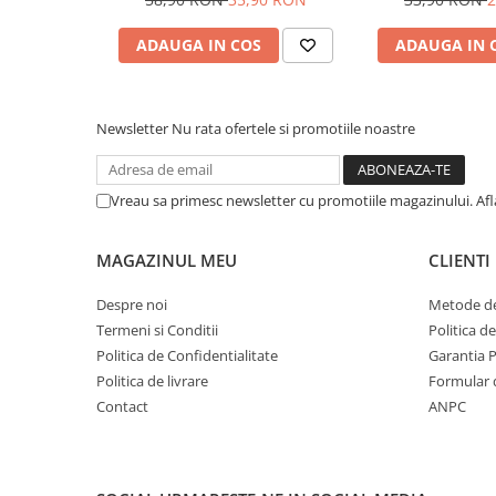
Pensule şi Perii
ADAUGA IN COS
ADAUGA IN 
Mănuşi Nitril / Diverse
Kit-uri Detailing
Seria PRO (5L & 25L)
Newsletter
Nu rata ofertele si promotiile noastre
Exterior
Interior
Vreau sa primesc newsletter cu promotiile magazinului. Af
Jante şi Anvelope
Compartiment Motor
MAGAZINUL MEU
CLIENTI
Paint Protection Film (PPF)
Despre noi
Metode de
Oferte Speciale
Termeni si Conditii
Politica d
Detailing Outlet
Politica de Confidentialitate
Garantia 
Distinct Lifestyle
Politica de livrare
Formular 
Contact
ANPC
Acreditări & Training