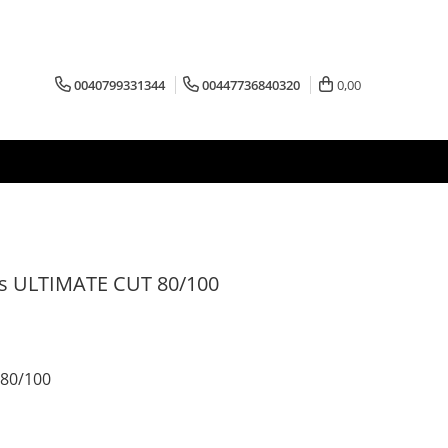
0040799331344
00447736840320
0,00
ads ULTIMATE CUT 80/100
 80/100