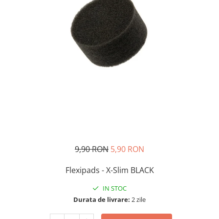
Tratament Plastice
Corecţie
Maşini de Polishat
Paste Polish
Paste Polish Gama Marină
Pad-uri Polish
Degresanţi
Protecţie
Pregătire Suprafeţe
Protecţii Ceramice
9,90 RON
5,90 RON
Sealant şi Quick Detailer
Flexipads - X-Slim BLACK
Ceară Auto
Interior
IN STOC
Durata de livrare:
2 zile
Curăţare
Textile