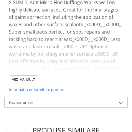
X-SLIM BLACK Micro Fine BuffingÂ Works well on
Pensule şi Perii
highly delicate surfaces. Great for the final stages
of paint correction, including the application of
Mănuşi Nitril / Diverse
waxes and other surface sealants._x000D_ _x000D_
Kit-uri Detailing
Super small pads perfect for spot repairs and
Seria PRO (5L & 25L)
tackling hard to reach areas:_x000D_ _x000D_ Less
Exterior
waste and faster result:_x000D_ â€“ Optimise
Interior
worktime by polishing smaller surface_x000D_ â€“
Jante şi Anvelope
Cost effective by using less abrasive, compound
and polish._x000D_ For use with Flexipads 32mm X-
Compartiment Motor
SLIMspot backer (XB100)_x000D_ Thin design
Paint Protection Film (PPF)
VEZI MAI MULT
enhances user control, particularly on uneven and
Oferte Speciale
Informatii conformitate produs
contoured surfacesCaracteristici:- max rpm: 2500-
Detailing Outlet
dimensiuni: 40 mm x 18 mm_x000D_
Distinct Lifestyle
Review-uri
(0)
Acreditări & Training
PRODUSE SIMILARE