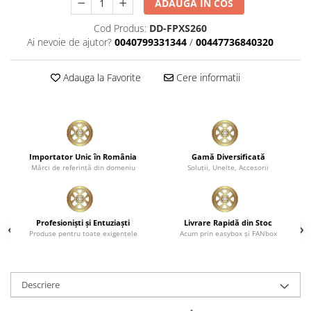
ADAUGA IN COS
Plastice
Cod Produs:
DD-FPXS260
Piele
Ai nevoie de ajutor?
0040799331344
/
00447736840320
Tratamente şi Întreţinere
Textile
Adauga la Favorite
Cere informatii
Plastice
Piele
Odorizante
Accesorii
Importator Unic în România
Gamă Diversificată
Recondiţionare Piele
Mărci de referinţă din domeniu
Soluţii, Unelte, Accesorii
Microfibre
Mănuşi Spălare
Profesionişti şi Entuziaşti
Livrare Rapidă din Stoc
Prosoape Uscare
Produse pentru toate exigenţele
Acum prin easybox şi FANbox
Lavete Microfibră
Aplicatoare Microfibră
Descriere
Accesorii Detailing Auto
Pulverizatoare