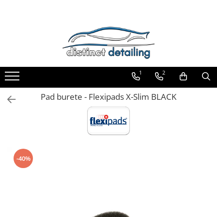
Toate Produsele
Aparate şi Unelte
Unelte Tornador®
1
2
Piese de Schimb Tornador®
Maşini de Polishat
Pad burete - Flexipads X-Slim BLACK
Talere şi Piese de Schimb
Lămpi Inspecţie şi Lucru
Exterior
Pre-Spălare şi Spălare
-40%
Decontaminare
Jante şi Anvelope
Compartiment Motor
Sticlă / Geamuri