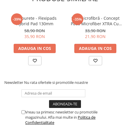
Pad burete - Flexipads
Pad microfibră - Concept
-39%
-35%
Hybrid Pad 130mm
Pads Microfiber XTRA Cut
Pad 135mm
58,90 RON
33,90 RON
35,90 RON
21,90 RON
ADAUGA IN COS
ADAUGA IN COS
Newsletter
Nu rata ofertele si promotiile noastre
Vreau sa primesc newsletter cu promotiile
magazinului. Afla mai multe in
Politica de
Confidentialitate