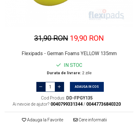
Sticlă / Geamuri
Tratament Plastice
Corecţie
Maşini de Polishat
31,90 RON
19,90 RON
Paste Polish
Paste Polish Gama Marină
Flexipads - German Foams YELLOW 135mm
Pad-uri Polish
IN STOC
Degresanţi
Durata de livrare:
2 zile
Protecţie
ADAUGA IN COS
Pregătire Suprafeţe
Cod Produs:
DD-FPGY135
Protecţii Ceramice
Ai nevoie de ajutor?
0040799331344
/
00447736840320
Sealant şi Quick Detailer
Adauga la Favorite
Cere informatii
Ceară Auto
Interior