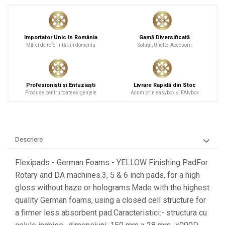
Curăţare
Textile
Plastice
Importator Unic în România
Gamă Diversificată
Piele
Mărci de referinţă din domeniu
Soluţii, Unelte, Accesorii
Tratamente şi Întreţinere
Textile
Profesionişti şi Entuziaşti
Livrare Rapidă din Stoc
Plastice
Produse pentru toate exigenţele
Acum prin easybox şi FANbox
Piele
Odorizante
Accesorii
Descriere
Recondiţionare Piele
Microfibre
Flexipads - German Foams - YELLOW Finishing PadFor
Mănuşi Spălare
Rotary and DA machines.3, 5 & 6 inch pads, for a high
gloss without haze or holograms.Made with the highest
Prosoape Uscare
quality German foams, using a closed cell structure for
Lavete Microfibră
a firmer less absorbent pad.Caracteristici:- structura cu
Aplicatoare Microfibră