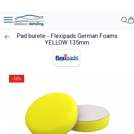
Toate Produsele
Aparate şi Unelte
Pad burete - Flexipads German Foams
Unelte Tornador®
YELLOW 135mm
Piese de Schimb Tornador®
Maşini de Polishat
Talere şi Piese de Schimb
-38%
Lămpi Inspecţie şi Lucru
Exterior
Pre-Spălare şi Spălare
Decontaminare
Jante şi Anvelope
Compartiment Motor