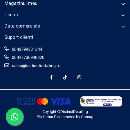
Magazinul meu
Clienti
Date comerciale
Suport clienti
0040799331344
00447736840320
sales@distinctdetailing.ro
Cpyright ©DistinctDetailing
Platforma E-commerce by Gomag