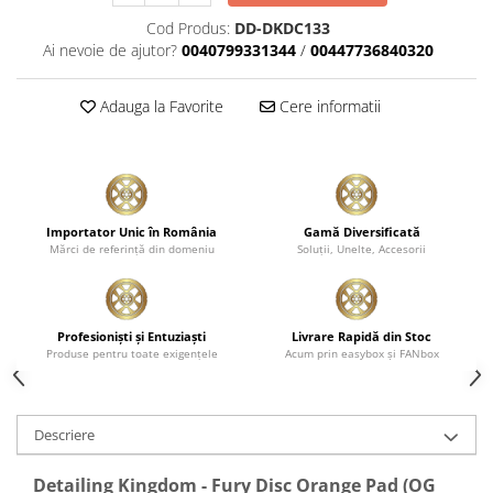
Cod Produs:
DD-DKDC133
Ai nevoie de ajutor?
0040799331344
/
00447736840320
Adauga la Favorite
Cere informatii
Importator Unic în România
Gamă Diversificată
Mărci de referinţă din domeniu
Soluţii, Unelte, Accesorii
Profesionişti şi Entuziaşti
Livrare Rapidă din Stoc
Produse pentru toate exigenţele
Acum prin easybox şi FANbox
Descriere
Detailing Kingdom - Fury Disc Orange Pad (OG