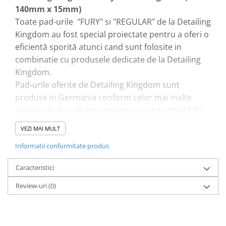
140mm x 15mm)
Toate pad-urile "FURY" si "REGULAR" de la Detailing
Kingdom au fost special proiectate pentru a oferi o
eficientă sporită atunci cand sunt folosite in
combinatie cu produsele dedicate de la Detailing
Kingdom.
Pad-urile oferite de Detailing Kingdom sunt
produse in Germania conform celor mai inalte
standarde de calitate posibile si sunt compatibile
atat cu masinile Rotative cat si cu masinile Orbitale.
VEZI MAI MULT
Seria "REGULAR Reticulated" Polishing Pads este
Informatii conformitate produs
formata din pad-uri de burete cu structură celulară
deschisă si eficientă sporită in corectia si finisarea
Caracteristici
suprafetelor.
Seria "REGULAR Non-Reticulated" Polishing Pads
Review-uri
(0)
este formata din pad-uri de burete cu structură
celulară inchisă si eficientă sporită in corectia si
finisarea suprafetelor.