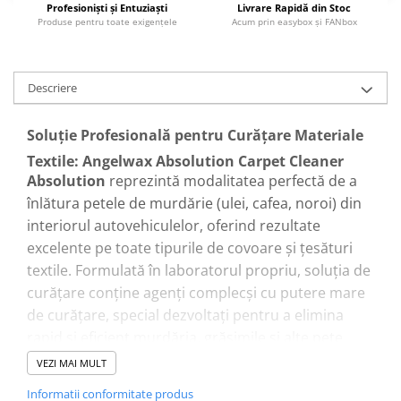
Profesionişti şi Entuziaşti
Livrare Rapidă din Stoc
Produse pentru toate exigenţele
Acum prin easybox şi FANbox
Descriere
Soluție Profesională pentru Curăţare Materiale
Textile: Angelwax Absolution Carpet Cleaner
Absolution
reprezintă modalitatea perfectă de a
înlătura petele de murdărie (ulei, cafea, noroi) din
interiorul autovehiculelor, oferind rezultate
excelente pe toate tipurile de covoare și țesături
textile. Formulată în laboratorul propriu, soluția de
curățare conține agenți complecși cu putere mare
de curățare, special dezvoltați pentru a elimina
rapid și eficient murdăria, grăsimile și alte pete
greu de îndepărtat. Rezultatul final este un interior
VEZI MAI MULT
cu un aspect fabulos și un miros plăcut,
Informatii conformitate produs