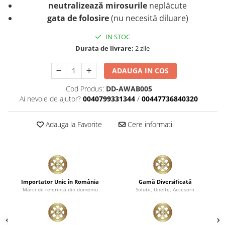
neutralizează mirosurile
neplăcute
gata de folosire
(nu necesită diluare)
IN STOC
Durata de livrare:
2 zile
ADAUGA IN COS
Cod Produs:
DD-AWAB005
Ai nevoie de ajutor?
0040799331344
/
00447736840320
Adauga la Favorite
Cere informatii
Importator Unic în România
Gamă Diversificată
Mărci de referinţă din domeniu
Soluţii, Unelte, Accesorii