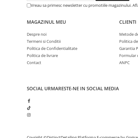
Vreau sa primesc newsletter cu promotiile magazinului. Af
MAGAZINUL MEU
CLIENTI
Despre noi
Metode de
Termeni si Conditii
Politica d
Politica de Confidentialitate
Garantia 
Politica de livrare
Formular 
Contact
ANPC
SOCIAL
URMARESTE-NE IN SOCIAL MEDIA
Cpyright ©DistinctDetailing
Platforma E-commerce by Goma