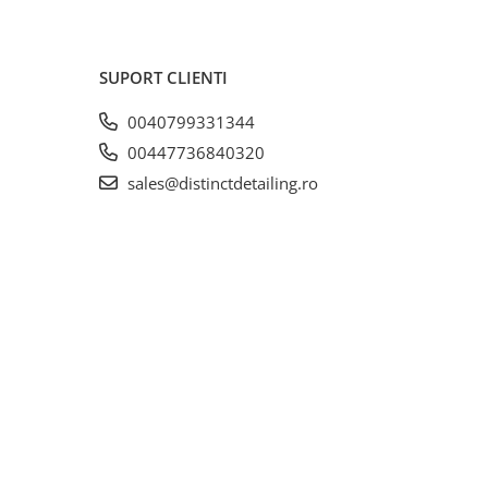
SUPORT CLIENTI
0040799331344
00447736840320
sales@distinctdetailing.ro