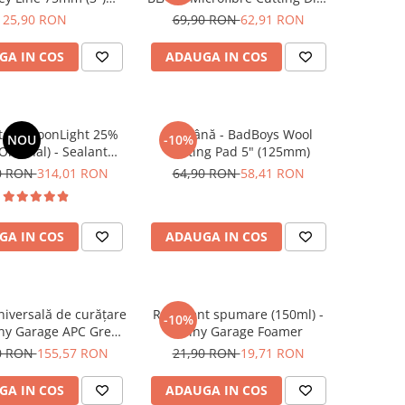
e Medium-Cut Pad
6" (150mm)
25,90 RON
69,90 RON
62,91 RON
GA IN COS
ADAUGA IN COS
tem MoonLight 25%
Pad lână - BadBoys Wool
NOU
-10%
Original) - Sealant
Cutting Pad 5" (125mm)
pentru autovehicule
0 RON
314,01 RON
64,90 RON
58,41 RON
tociclete (250ml)
GA IN COS
ADAUGA IN COS
niversală de curățare
Recipient spumare (150ml) -
-10%
iny Garage APC Green
Shiny Garage Foamer
(5L)
0 RON
155,57 RON
21,90 RON
19,71 RON
GA IN COS
ADAUGA IN COS