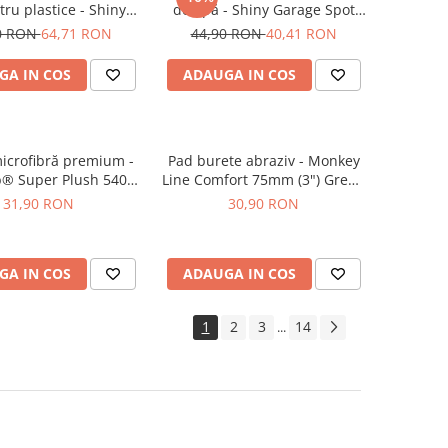
ru plastice - Shiny
de apă - Shiny Garage Spot
ge Satin (500ml)
Off (500ml)
0 RON
64,71 RON
44,90 RON
40,41 RON
GA IN COS
ADAUGA IN COS
icrofibră premium -
Pad burete abraziv - Monkey
b® Super Plush 540
Line Comfort 75mm (3") Green
ean Microfiber
Heavy-Cut
31,90 RON
30,90 RON
GA IN COS
ADAUGA IN COS
1
2
3
14
...