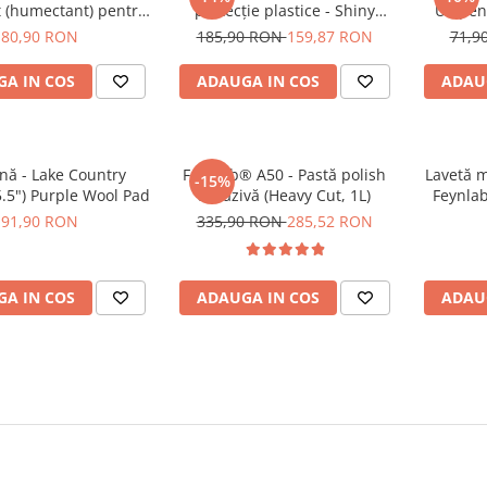
t (humectant) pentru
protecție plastice - Shiny
UV pent
 naturală (250ml)
Garage Interior QD (5L)
Gara
80,90 RON
185,90 RON
159,87 RON
71,9
A IN COS
ADAUGA IN COS
ADAU
nă - Lake Country
Feynlab® A50 - Pastă polish
Lavetă m
-15%
.5") Purple Wool Pad
abrazivă (Heavy Cut, 1L)
Feynla
Kor
91,90 RON
335,90 RON
285,52 RON
A IN COS
ADAUGA IN COS
ADAU