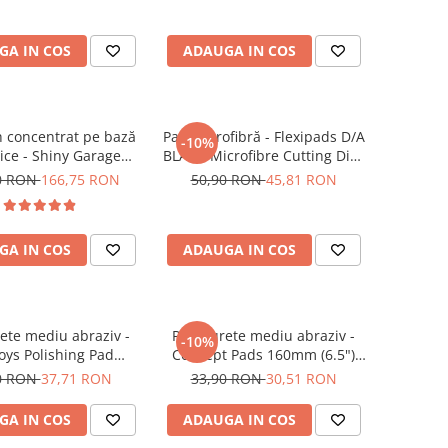
GA IN COS
ADAUGA IN COS
 concentrat pe bază
Pad microfibră - Flexipads D/A
-10%
rice - Shiny Garage
BLACK Microfibre Cutting Disc
s Infused TFR (5L)
5" (125mm)
0 RON
166,75 RON
50,90 RON
45,81 RON
GA IN COS
ADAUGA IN COS
ete mediu abraziv -
Pad burete mediu abraziv -
-10%
ys Polishing Pad
Concept Pads 160mm (6.5")
130/150mm
Orange Medium-Cut Pad
0 RON
37,71 RON
33,90 RON
30,51 RON
GA IN COS
ADAUGA IN COS