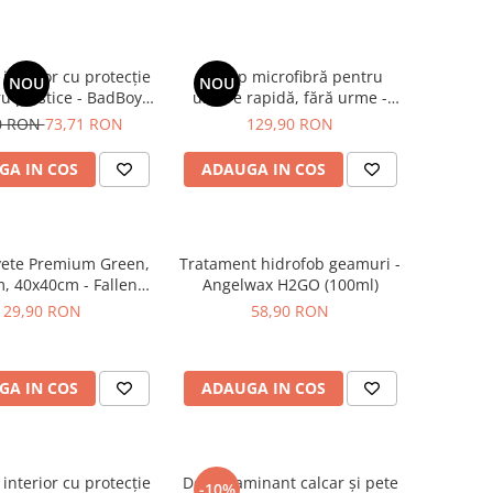
interior cu protecție
Prosop microfibră pentru
NOU
NOU
u plastice - BadBoys
uscare rapidă, fără urme -
Dressing Boys (500ml)
Liquid Elements Black Hole
0 RON
73,71 RON
129,90 RON
Supersize
GA IN COS
ADAUGA IN COS
vete Premium Green,
Tratament hidrofob geamuri -
, 40x40cm - Fallen
Angelwax H2GO (100ml)
els Microfibres
29,90 RON
58,90 RON
GA IN COS
ADAUGA IN COS
interior cu protecție
Decontaminant calcar și pete
-10%