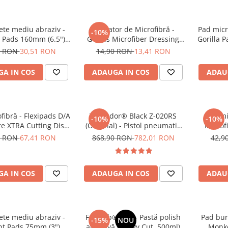
ete mediu abraziv -
Aplicator de Microfibră -
Pad micr
-10%
 Pads 160mm (6.5")
GTools Microfiber Dressing
Gorilla P
ow Polishing Pad
Applicator
Po
0 RON
30,51 RON
14,90 RON
13,41 RON
A IN COS
ADAUGA IN COS
ADAU
fibră - Flexipads D/A
Tornador® Black Z-020RS
Pad mi
-10%
-10%
re XTRA Cutting Disc
(Original) - Pistol pneumatic
Microf
6" (155mm)
pentru curățare
0 RON
67,41 RON
868,90 RON
782,01 RON
42,9
A IN COS
ADAUGA IN COS
ADAU
ete mediu abraziv -
Feynlab® A50 - Pastă polish
Pad bur
-15%
NOU
t Pads 75mm (3")
abrazivă (Heavy Cut, 500ml)
Monke