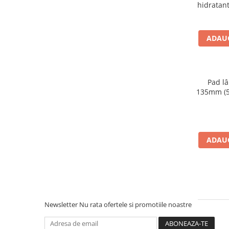
hidratan
piele
ADAUG
Pad lâ
135mm (5
ADAUG
Newsletter
Nu rata ofertele si promotiile noastre