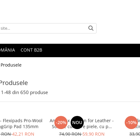
ROMÂNIA
CONT B2B
 Produsele
Produsele
1-
48
din
650
produse
- Flexipads Pro-Wool
Angelwax Heaven for Leather -
Pad lâ
-20%
NOU
-10%
ingGrip Pad 135mm
Soluție curățare piele, cu pH
Cutti
neutru (500ml)
0 RON
42,21 RON
74,90 RON
59,90 RON
33,9