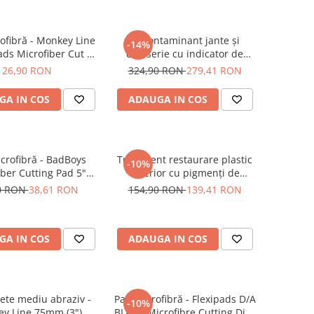
ofibră - Monkey Line
Decontaminant jante și
-14%
ads Microfiber Cut N'
caroserie cu indicator de
lish Pad 80mm
reacție - Shiny Garage D-Tox
26,90 RON
324,90 RON
279,41 RON
One Iron Remover (5L)
GA IN COS
ADAUGA IN COS
crofibră - BadBoys
Tratament restaurare plastic
-10%
iber Cutting Pad 5"
exterior cu pigmenți de
(125mm)
carbon, 56ml - Solution Finish
0 RON
38,61 RON
154,90 RON
139,41 RON
Black Trim Restorer (56ml)
GA IN COS
ADAUGA IN COS
ete mediu abraziv -
Pad microfibră - Flexipads D/A
-10%
y Line 75mm (3")
BLACK Microfibre Cutting Disc