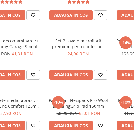
A IN COS
ADAUGA IN COS
ADAU
nt decontaminare cu
Set 2 Lavete microfibră
Pre-wash
-14%
 Shiny Garage Smooth
premium pentru interior -
de cit
y Lube (500ml)
Premium Microfibres 400gsm
Citru
0 RON
41,31 RON
24,90 RON
193,9
White Towels
A IN COS
ADAUGA IN COS
ADAU
ete mediu abraziv -
Pad lână - Flexipads Pro-Wool
Pad bur
-10%
-10%
Line Comfort 125mm
DetailingGrip Pad 160mm
BadBo
Medium Polishing
52,90 RON
68,90 RON
62,01 RON
41,9
A IN COS
ADAUGA IN COS
ADAU