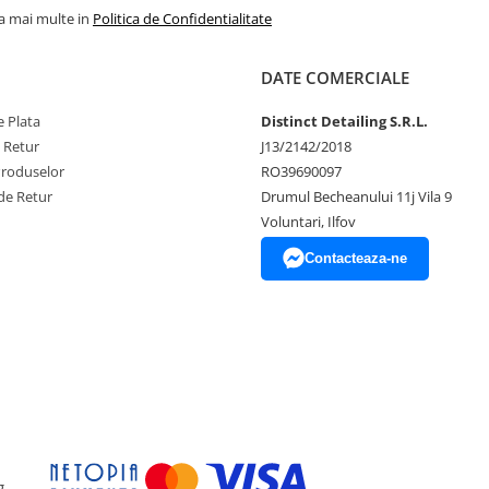
la mai multe in
Politica de Confidentialitate
DATE COMERCIALE
 Plata
Distinct Detailing S.R.L.
e Retur
J13/2142/2018
Produselor
RO39690097
de Retur
Drumul Becheanului 11j Vila 9
Voluntari, Ilfov
Contacteaza-ne
g