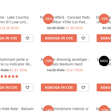
nă - Lake Country
Pad microfibră - Concept Pads
Dressing 
-35%
-10%
m (5") Low Lint
Microfiber XTRA Cut Pad
UV pentr
hed Lambswool Pad
135mm
Interior 
124,90 RON
33,90 RON
21,90 RON
81,9
A IN COS
ADAUGA IN COS
ADAU
taminant jante și
Aplicator dressing anvelope -
Set 3 La
-10%
NOU
ie cu indicator de
GTools Medium Hard
400gsm
 (efect sângerare) -
Ang
0 RON
81,81 RON
14,90 RON
13,41 RON
rage D-Tox One Iron
Remover (1L)
A IN COS
ADAUGA IN COS
ADAU
 Hide-Rate - Balsam
Soluție întreținere interior și
Dressing 
-14%
-10%