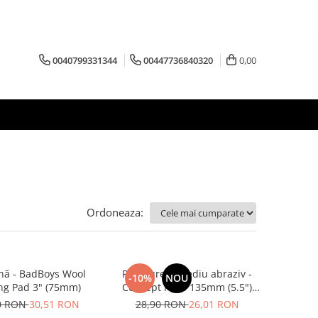
0040799331344
00447736840320
0,00
Ordoneaza:
nă - BadBoys Wool
Pad burete mediu abraziv -
-10%
NOU
ng Pad 3" (75mm)
Concept Pads 135mm (5.5")
Yellow Polishing Pad
0 RON
30,51 RON
28,90 RON
26,01 RON