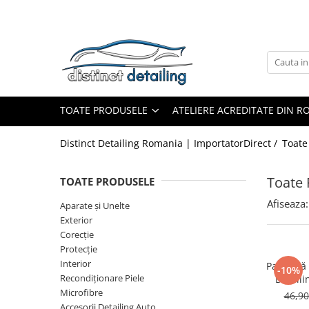
Toate Produsele
Aparate şi Unelte
Unelte Tornador®
TOATE PRODUSELE
ATELIERE ACREDITATE DIN 
Piese de Schimb Tornador®
Maşini de Polishat
Distinct Detailing Romania | ImportatorDirect /
Toate
Talere şi Piese de Schimb
Lămpi Inspecţie şi Lucru
Toate 
TOATE PRODUSELE
Exterior
Afiseaza:
Aparate şi Unelte
Pre-Spălare şi Spălare
Exterior
Corecţie
Decontaminare
Protecţie
Jante şi Anvelope
Interior
Pad lână 
-10%
Recondiţionare Piele
Detail
Compartiment Motor
Microfibre
46,9
Sticlă / Geamuri
Accesorii Detailing Auto