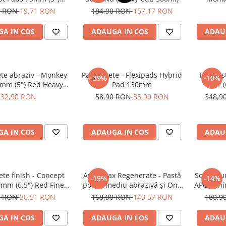
ow Polishing Pad
Orang
0 RON
19,71 RON
184,90 RON
157,17 RON
A IN COS
ADAUGA IN COS
ADAU
te abraziv - Monkey
Pad burete - Flexipads Hybrid
TAC Sys
-39%
-10%
5mm (5") Red Heavy-
Pad 130mm
SiO2 (
Cut Pad
ceramic 
32,90 RON
58,90 RON
35,90 RON
348,9
și mo
A IN COS
ADAUGA IN COS
ADAU
te finish - Concept
Angelwax Regenerate - Pastă
Soluție u
-15%
-14%
mm (6.5") Red Fine-
polish mediu abrazivă şi One
APC - Sh
Cut Pad
Step (Medium Cut, 500ml)
0 RON
30,51 RON
168,90 RON
143,57 RON
180,9
A IN COS
ADAUGA IN COS
ADAU