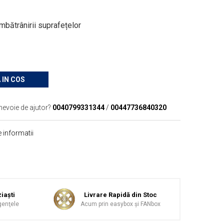
imbătrânirii suprafețelor
 IN COS
nevoie de ajutor?
0040799331344
/
00447736840320
 informatii
iaşti
Livrare Rapidă din Stoc
genţele
Acum prin easybox şi FANbox