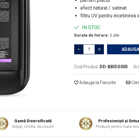
parfum plăcut
efect natural / satinat
filtru UV pentru incetinirea 
IN STOC
Durata de livrare:
2 zile
ADAUGA
Cod Produs:
DD-BBIDS005
Ai 
Adauga la Favorite
Cere
Gamă Diversificată
Profesionişti şi Entuz
Soluţii, Unelte, Accesorii
Produse pentru toate exi