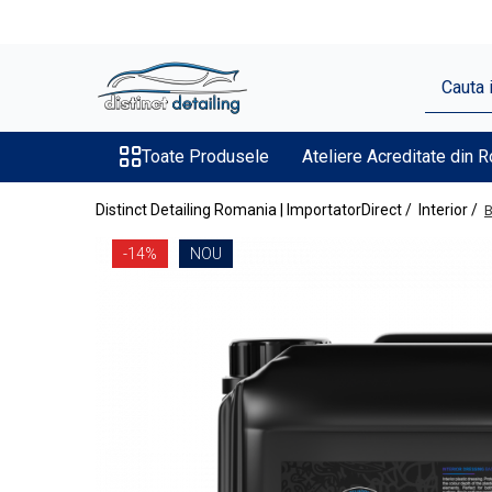
Toate Produsele
Aparate şi Unelte
Unelte Tornador®
Toate Produsele
Ateliere Acreditate din 
Piese de Schimb Tornador®
Distinct Detailing Romania | ImportatorDirect /
Interior /
B
Maşini de Polishat
-14%
NOU
Talere şi Piese de Schimb
Lămpi Inspecţie şi Lucru
Exterior
Pre-Spălare şi Spălare
Decontaminare
Jante şi Anvelope
Compartiment Motor