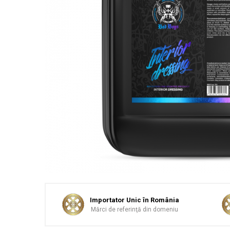
Sticlă / Geamuri
Tratament Plastice
Corecţie
Maşini de Polishat
Paste Polish
Paste Polish Gama Marină
Pad-uri Polish
Degresanţi
Protecţie
Pregătire Suprafeţe
Protecţii Ceramice
Sealant şi Quick Detailer
Ceară Auto
Importator Unic în România
Mărci de referinţă din domeniu
Interior