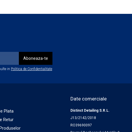
prafața cu Interior Detailer BadBoys sau în cazul unei murdări ma
au microfibra
ofibră
un al doilea strat
ulte in
urățat este rece
Politica de Confidentialitate
Date comerciale
e Plata
Distinct Detailing S.R.L.
J13/2142/2018
de Retur
RO39690097
 Produselor