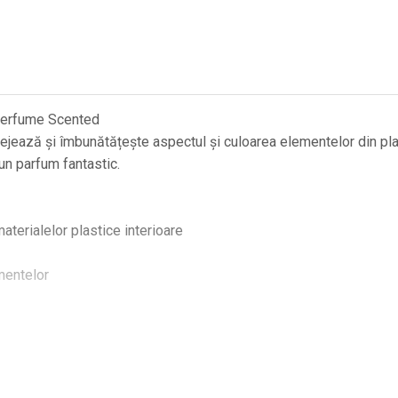
erfume Scented
ejează și îmbunătățește aspectul și culoarea elementelor din plast
un parfum fantastic.
terialelor plastice interioare
mentelor