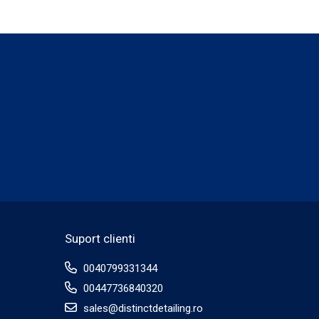
i severe — cu Plastic Cleaner BadBoys
Suport clienti
0040799331344
00447736840320
sales@distinctdetailing.ro