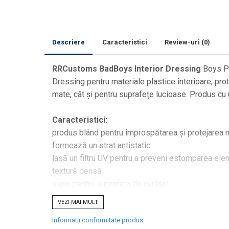
Curăţare
Textile
Plastice
Descriere
Caracteristici
Review-uri
(0)
Piele
Tratamente şi Întreţinere
RRCustoms BadBoys Interior Dressing
Boys P
Textile
Dressing pentru materiale plastice interioare, prot
Plastice
mate, cât și pentru suprafețe lucioase. Produs cu 
Piele
Odorizante
Caracteristici:
Accesorii
produs blând pentru împrospătarea și protejarea ma
formează un strat antistatic
Recondiţionare Piele
lasă un filtru UV pentru a preveni estomparea ele
Microfibre
textură densă
Mănuşi Spălare
sigur pentru suprafața de curățat
Prosoape Uscare
preparatul este gata de utilizare
VEZI MAI MULT
Lavete Microfibră
Informatii conformitate produs
Utilizare:
Aplicatoare Microfibră