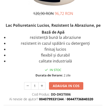
Plastice
Piele
120,90 RON
96,72 RON
Tratamente şi Întreţinere
Textile
Lac Poliuretanic Lucios, Rezistent la Abraziune, pe
Plastice
Bază de Apă
Piele
rezistență bună la abraziune
Odorizante
rezistent in cazul spălării cu detergenți
finisaj lucios
Accesorii
flexibil și durabil
Recondiţionare Piele
calitate industrială
Microfibre
Mănuşi Spălare
IN STOC
Durata de livrare:
2 zile
Prosoape Uscare
Lavete Microfibră
ADAUGA IN COS
Aplicatoare Microfibră
Cod Produs:
DD-DKST006
Accesorii Detailing Auto
Ai nevoie de ajutor?
0040799331344
/
00447736840320
Pulverizatoare