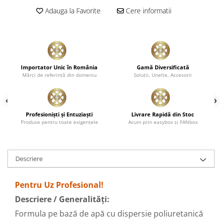
Adauga la Favorite
Cere informatii
Pensule şi Perii
Mănuşi Nitril / Diverse
Kit-uri Detailing
Seria PRO (5L & 25L)
Importator Unic în România
Gamă Diversificată
Exterior
Mărci de referinţă din domeniu
Soluţii, Unelte, Accesorii
Interior
Jante şi Anvelope
Profesionişti şi Entuziaşti
Livrare Rapidă din Stoc
Compartiment Motor
Produse pentru toate exigenţele
Acum prin easybox şi FANbox
Paint Protection Film (PPF)
Oferte Speciale
Detailing Outlet
Descriere
Distinct Lifestyle
Acreditări & Training
Pentru Uz Profesional!
Descriere / Generalități:
Formula pe bază de apă cu dispersie poliuretanică