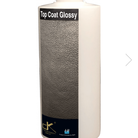
Tratament Plastice
Corecţie
Maşini de Polishat
Paste Polish
Paste Polish Gama Marină
Pad-uri Polish
Degresanţi
Protecţie
Pregătire Suprafeţe
Protecţii Ceramice
Sealant şi Quick Detailer
Ceară Auto
Interior
Curăţare
Textile