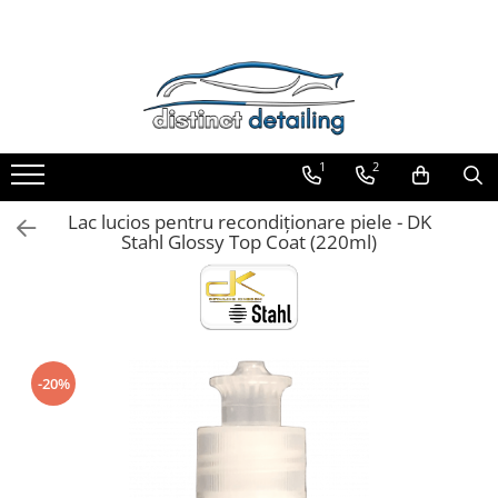
Toate Produsele
Aparate şi Unelte
Unelte Tornador®
1
2
Piese de Schimb Tornador®
Maşini de Polishat
Lac lucios pentru recondiționare piele - DK
Stahl Glossy Top Coat (220ml)
Talere şi Piese de Schimb
Lămpi Inspecţie şi Lucru
Exterior
Pre-Spălare şi Spălare
Decontaminare
-20%
Jante şi Anvelope
Compartiment Motor
Sticlă / Geamuri