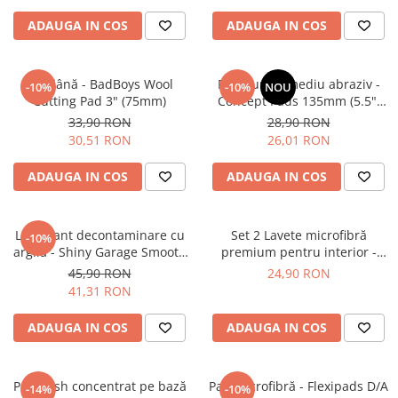
Tratament Plastice
ADAUGA IN COS
ADAUGA IN COS
Corecţie
Maşini de Polishat
Pad lână - BadBoys Wool
Pad burete mediu abraziv -
-10%
-10%
NOU
Paste Polish
Cutting Pad 3" (75mm)
Concept Pads 135mm (5.5")
Yellow Polishing Pad
33,90 RON
28,90 RON
Paste Polish Gama Marină
30,51 RON
26,01 RON
Pad-uri Polish
ADAUGA IN COS
ADAUGA IN COS
Degresanţi
Protecţie
Pregătire Suprafeţe
Lubrifiant decontaminare cu
Set 2 Lavete microfibră
-10%
argilă - Shiny Garage Smooth
premium pentru interior -
Protecţii Ceramice
Clay Lube (500ml)
Premium Microfibres 400gsm
45,90 RON
24,90 RON
Sealant şi Quick Detailer
White Towels
41,31 RON
Ceară Auto
ADAUGA IN COS
ADAUGA IN COS
Interior
Curăţare
Pre-wash concentrat pe bază
Pad microfibră - Flexipads D/A
-14%
-10%
Textile