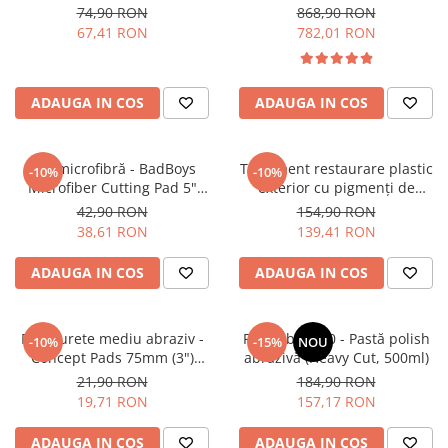
6" (155mm)
pentru curățare
74,90 RON
868,90 RON
67,41 RON
782,01 RON
ADAUGA IN COS
ADAUGA IN COS
Pad microfibră - BadBoys
Tratament restaurare plastic
-10%
-10%
Microfiber Cutting Pad 5"
exterior cu pigmenți de
(125mm)
carbon, 56ml - Solution Finish
42,90 RON
154,90 RON
Black Trim Restorer (56ml)
38,61 RON
139,41 RON
ADAUGA IN COS
ADAUGA IN COS
Pad burete mediu abraziv -
Feynlab® A50 - Pastă polish
-10%
-15%
NOU
Concept Pads 75mm (3")
abrazivă (Heavy Cut, 500ml)
Yellow Polishing Pad
21,90 RON
184,90 RON
19,71 RON
157,17 RON
ADAUGA IN COS
ADAUGA IN COS