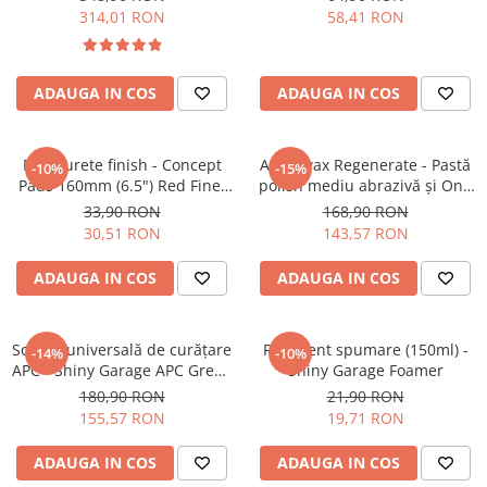
și motociclete (250ml)
314,01 RON
58,41 RON
ADAUGA IN COS
ADAUGA IN COS
Pad burete finish - Concept
Angelwax Regenerate - Pastă
-10%
-15%
Pads 160mm (6.5") Red Fine-
polish mediu abrazivă şi One
Cut Pad
Step (Medium Cut, 500ml)
33,90 RON
168,90 RON
30,51 RON
143,57 RON
ADAUGA IN COS
ADAUGA IN COS
Soluție universală de curățare
Recipient spumare (150ml) -
-14%
-10%
APC - Shiny Garage APC Green
Shiny Garage Foamer
(5L)
180,90 RON
21,90 RON
155,57 RON
19,71 RON
ADAUGA IN COS
ADAUGA IN COS