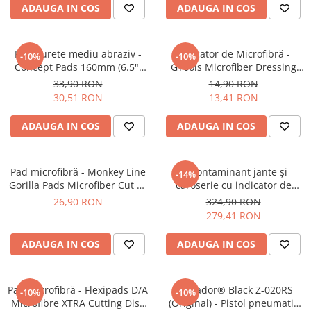
ADAUGA IN COS
ADAUGA IN COS
Pensule şi Perii
Mănuşi Nitril / Diverse
Pad burete mediu abraziv -
Aplicator de Microfibră -
-10%
-10%
Kit-uri Detailing
Concept Pads 160mm (6.5")
GTools Microfiber Dressing
Seria PRO (5L & 25L)
Yellow Polishing Pad
Applicator
33,90 RON
14,90 RON
Exterior
30,51 RON
13,41 RON
Interior
ADAUGA IN COS
ADAUGA IN COS
Jante şi Anvelope
Compartiment Motor
Pad microfibră - Monkey Line
Decontaminant jante și
-14%
Paint Protection Film (PPF)
Gorilla Pads Microfiber Cut N'
caroserie cu indicator de
Polish Pad 80mm
reacție - Shiny Garage D-Tox
Oferte Speciale
26,90 RON
324,90 RON
One Iron Remover (5L)
279,41 RON
Detailing Outlet
Distinct Lifestyle
ADAUGA IN COS
ADAUGA IN COS
Acreditări & Training
Pad microfibră - Flexipads D/A
Tornador® Black Z-020RS
-10%
-10%
Microfibre XTRA Cutting Disc
(Original) - Pistol pneumatic