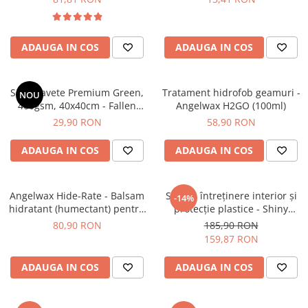
Remover (1L)
ADAUGA IN COS
ADAUGA IN COS
Set 3 Lavete Premium Green,
Tratament hidrofob geamuri -
NOU
400gsm, 40x40cm - Fallen
Angelwax H2GO (100ml)
Angels Microfibres
29,90 RON
58,90 RON
ADAUGA IN COS
ADAUGA IN COS
Angelwax Hide-Rate - Balsam
Soluție întreținere interior și
-14%
hidratant (humectant) pentru
protecție plastice - Shiny
piele naturală (250ml)
Garage Interior QD (5L)
80,90 RON
185,90 RON
159,87 RON
ADAUGA IN COS
ADAUGA IN COS