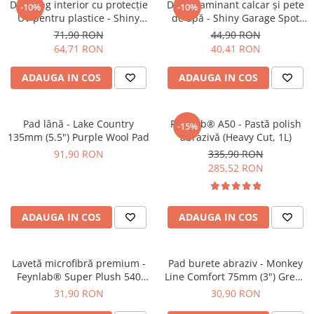
Dressing interior cu protecție
Decontaminant calcar și pete
-10%
-10%
UV pentru plastice - Shiny
de apă - Shiny Garage Spot
Garage Satin (500ml)
Off (500ml)
71,90 RON
44,90 RON
64,71 RON
40,41 RON
ADAUGA IN COS
ADAUGA IN COS
Pad lână - Lake Country
Feynlab® A50 - Pastă polish
-15%
135mm (5.5") Purple Wool Pad
abrazivă (Heavy Cut, 1L)
91,90 RON
335,90 RON
285,52 RON
ADAUGA IN COS
ADAUGA IN COS
Lavetă microfibră premium -
Pad burete abraziv - Monkey
Feynlab® Super Plush 540
Line Comfort 75mm (3") Green
Korean Microfiber
Heavy-Cut
31,90 RON
30,90 RON