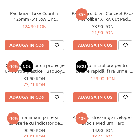
Pad lână - Lake Country
Pad microfibră - Concept Pads
-35%
125mm (5") Low Lint
Microfiber XTRA Cut Pad
Prewashed Lambswool Pad
135mm
124,90 RON
33,90 RON
21,90 RON
ADAUGA IN COS
ADAUGA IN COS
Dressing interior cu protecție
Prosop microfibră pentru
-10%
NOU
NOU
UV pentru plastice - BadBoys
uscare rapidă, fără urme -
Interior Dressing Boys (500ml)
Liquid Elements Black Hole
81,90 RON
129,90 RON
Supersize
73,71 RON
ADAUGA IN COS
ADAUGA IN COS
Decontaminant jante și
Aplicator dressing anvelope -
-10%
-10%
caroserie cu indicator de
GTools Medium Hard
reacție (efect sângerare) -
90,90 RON
14,90 RON
Shiny Garage D-Tox One Iron
81,81 RON
13,41 RON