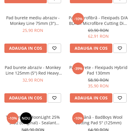
Pad burete mediu abraziv -
Pad microfibră - Flexipads D/A
-10%
Monkey Line 75mm (3")
BLACK Microfibre Cutting Disc
Orange Medium-Cut Pad
6" (150mm)
25,90 RON
69,90 RON
62,91 RON
ADAUGA IN COS
ADAUGA IN COS
Pad burete abraziv - Monkey
Pad burete - Flexipads Hybrid
-39%
Line 125mm (5") Red Heavy-
Pad 130mm
Cut Pad
32,90 RON
58,90 RON
35,90 RON
ADAUGA IN COS
ADAUGA IN COS
TAC System MoonLight 25%
Pad lână - BadBoys Wool
-10%
NOU
-10%
SiO2 (Original) - Sealant
Cutting Pad 5" (125mm)
ceramic pentru autovehicule
348,90 RON
64,90 RON