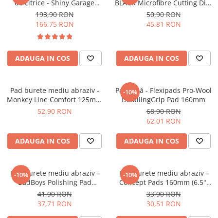
de citrice - Shiny Garage
BLACK Microfibre Cutting Disc
Plastice
Citrus Infused TFR (5L)
5" (125mm)
193,90 RON
50,90 RON
Piele
166,75 RON
45,81 RON
Tratamente şi Întreţinere
Textile
ADAUGA IN COS
ADAUGA IN COS
Plastice
Piele
Odorizante
Pad burete mediu abraziv -
Pad lână - Flexipads Pro-Wool
-10%
Monkey Line Comfort 125mm
DetailingGrip Pad 160mm
Accesorii
(5") Medium Polishing
52,90 RON
68,90 RON
Recondiţionare Piele
62,01 RON
Microfibre
ADAUGA IN COS
ADAUGA IN COS
Mănuşi Spălare
Prosoape Uscare
Lavete Microfibră
Pad burete mediu abraziv -
Pad burete mediu abraziv -
-10%
-10%
BadBoys Polishing Pad
Concept Pads 160mm (6.5")
Aplicatoare Microfibră
130/150mm
Orange Medium-Cut Pad
41,90 RON
33,90 RON
Accesorii Detailing Auto
37,71 RON
30,51 RON
Pulverizatoare