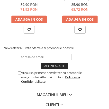
suprafața originală!
(220ml)
piele - DK Stahl Filler
89,90 RON
85,90 RON
(220ml)
-Inainte de aplicarea culorilor asigurați-vă ca
71,92 RON
68,72 RON
Primer-ul este complet uscat!
ADAUGA IN COS
ADAUGA IN COS
Newsletter
Nu rata ofertele si promotiile noastre
Vreau sa primesc newsletter cu promotiile
magazinului. Afla mai multe in
Politica de
Confidentialitate
MAGAZINUL MEU
CLIENTI