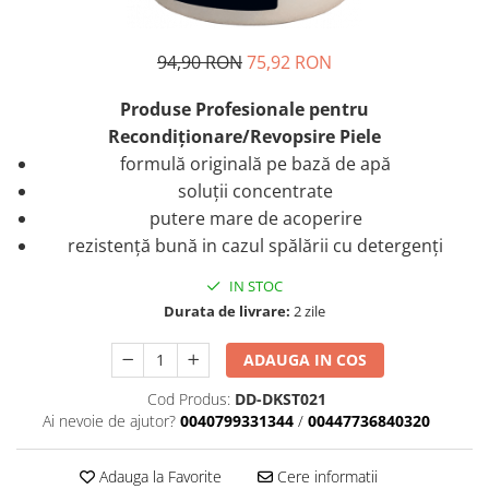
94,90 RON
75,92 RON
Produse Profesionale pentru
Recondiționare/Revopsire Piele
formulă originală pe bază de apă
soluții concentrate
putere mare de acoperire
rezistență bună in cazul spălării cu detergenți
IN STOC
Durata de livrare:
2 zile
ADAUGA IN COS
Cod Produs:
DD-DKST021
Ai nevoie de ajutor?
0040799331344
/
00447736840320
Adauga la Favorite
Cere informatii