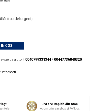
de apă
ălării cu detergenți
 IN COS
nevoie de ajutor?
0040799331344
/
00447736840320
 informatii
iaşti
Livrare Rapidă din Stoc
genţele
Acum prin easybox şi FANbox