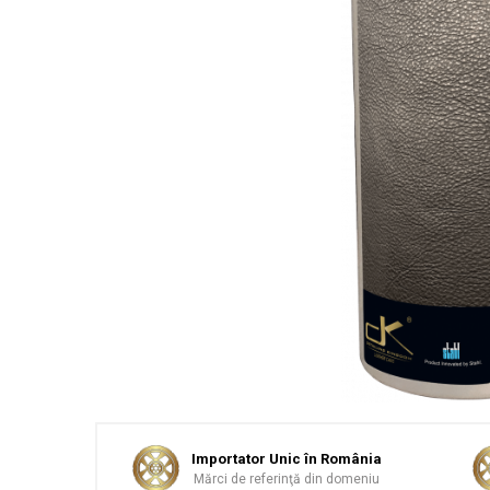
Sticlă / Geamuri
Tratament Plastice
Corecţie
Maşini de Polishat
Paste Polish
Paste Polish Gama Marină
Pad-uri Polish
Degresanţi
Protecţie
Pregătire Suprafeţe
Protecţii Ceramice
Sealant şi Quick Detailer
Ceară Auto
Importator Unic în România
Interior
Mărci de referinţă din domeniu