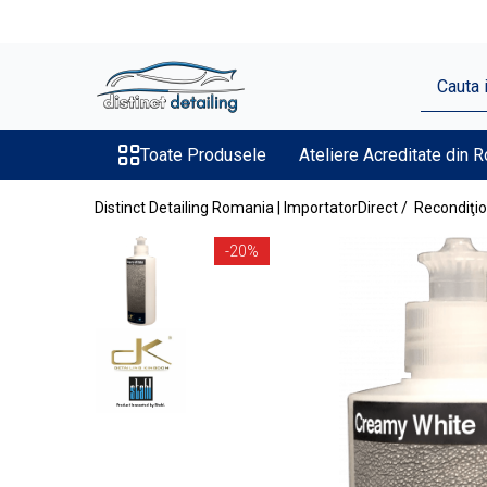
Toate Produsele
Aparate şi Unelte
Unelte Tornador®
Toate Produsele
Ateliere Acreditate din 
Piese de Schimb Tornador®
Distinct Detailing Romania | ImportatorDirect /
Recondiţio
Maşini de Polishat
-20%
Talere şi Piese de Schimb
Lămpi Inspecţie şi Lucru
Exterior
Pre-Spălare şi Spălare
Decontaminare
Jante şi Anvelope
Compartiment Motor