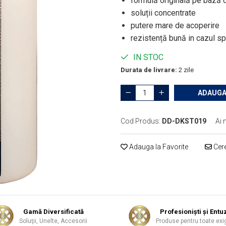
formulă originală pe bază 
soluții concentrate
putere mare de acoperire
rezistență bună in cazul sp
IN STOC
Durata de livrare:
2 zile
ADAUGA
Cod Produs:
DD-DKST019
Ai 
Adauga la Favorite
Cere
Gamă Diversificată
Profesionişti şi Entuz
Soluţii, Unelte, Accesorii
Produse pentru toate exi