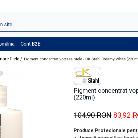
România
Cont B2B
nare Piele /
Pigment concentrat vopsea piele - DK Stahl Creamy White (220m
Pigment concentrat vop
(220ml)
104,90 RON
83,92 
Produse Profesionale pent