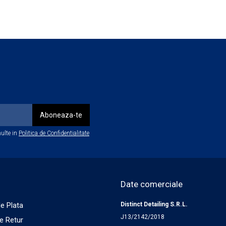
u fiecare process in parte!
 negativ proprietățile produsului final!
că nu există diferențe de nuanță comparativ cu suprafața originală
imer-ul este complet uscat!
ulte in
Politica de Confidentialitate
Date comerciale
e Plata
Distinct Detailing S.R.L.
J13/2142/2018
de Retur