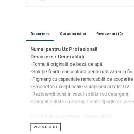
Curăţare
Textile
Plastice
Piele
Tratamente şi Întreţinere
Descriere
Caracteristici
Review-uri
(0)
Textile
Numai pentru Uz Profesional!
Plastice
Descriere / Generalități:
Piele
-Formulă originală pe bază de apă.
Odorizante
-Soluție foarte concentrată pentru utilizarea în fini
Accesorii
-Pigmenți cu capacitate remarcabilă de acoperire a
-Proprietăți excepționale la acțiunea razelor UV.
Recondiţionare Piele
-Rezistență bună in cazul spălării cu detergenți.
Microfibre
-Compatibilitate cu aproape toate tipurile de piele
Mănuşi Spălare
Prosoape Uscare
Condi
ț
ii de Depozitare / Generalități:
Lavete Microfibră
-Condiții ideale intre 15 grade C si 25 grade C!
VEZI MAI MULT
-Evitați lumina solară!
Aplicatoare Microfibră