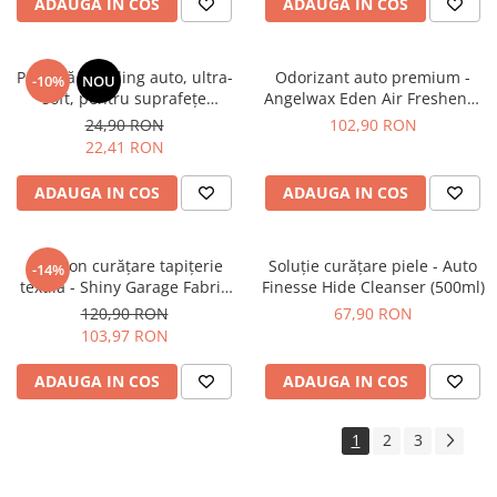
ADAUGA IN COS
ADAUGA IN COS
Pensulă detailing auto, ultra-
Odorizant auto premium -
-10%
NOU
soft, pentru suprafețe
Angelwax Eden Air Freshener
delicate - GTools Brush XL
(250ml)
24,90 RON
102,90 RON
22,41 RON
ADAUGA IN COS
ADAUGA IN COS
Șampon curățare tapițerie
Soluție curățare piele - Auto
-14%
textilă - Shiny Garage Fabric
Finesse Hide Cleanser (500ml)
Cleaner (RTU) (5L)
120,90 RON
67,90 RON
103,97 RON
ADAUGA IN COS
ADAUGA IN COS
1
2
3