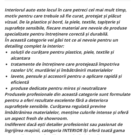
Interiorul auto este locul în care petreci cel mai mult timp,
motiv pentru care trebuie să fie curat, protejat și plăcut
vizual. De la plastice și bord, la piele, textile, tapițerie și
suprafețe sensibile, fiecare material are nevoie de produse
specializate pentru întreținere corectă și durabilă.
În această categorie vei găsi tot ce ai nevoie pentru un
detailing complet la interior:
soluții de curățare pentru plastice, piele, textile și
alcantara
tratamente de întreținere care protejează împotriva
razelor UV, murdăriei și îmbătrânirii materialelor
lavete, pensule și accesorii pentru o aplicare rapidă și
eficientă
produse dedicate pentru miros și neutralizare
Produsele profesionale din această categorie sunt formulate
pentru a oferi rezultate excelente fără a deteriora
suprafețele sensibile. Curățarea regulată previne
îmbătrânirea materialelor, menține culorile intense și oferă
un aspect fresh de showroom.
Indiferent dacă ești detailer profesionist sau pasionat de
îngrijirea mașinii, categoria INTERIOR îți oferă toată gama