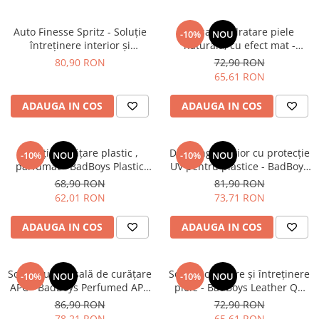
Auto Finesse Spritz - Soluție
Balsam hidratare piele
-10%
NOU
întreținere interior și
naturală, cu efect mat -
protecție plastice, efect
BadBoys Leather Matt (500ml)
80,90 RON
72,90 RON
antistatic (500ml)
65,61 RON
ADAUGA IN COS
ADAUGA IN COS
Soluție curățare plastic ,
Dressing interior cu protecție
-10%
NOU
-10%
NOU
parfumat - BadBoys Plastic
UV pentru plastice - BadBoys
Cleaner (500ml)
Interior Dressing Cola (500ml)
68,90 RON
81,90 RON
62,01 RON
73,71 RON
ADAUGA IN COS
ADAUGA IN COS
Soluție universală de curățare
Soluție curățare şi întreținere
-10%
NOU
-10%
NOU
APC - BadBoys Perfumed APC
piele - BadBoys Leather QD
(1L)
(500ml)
86,90 RON
72,90 RON
78,21 RON
65,61 RON