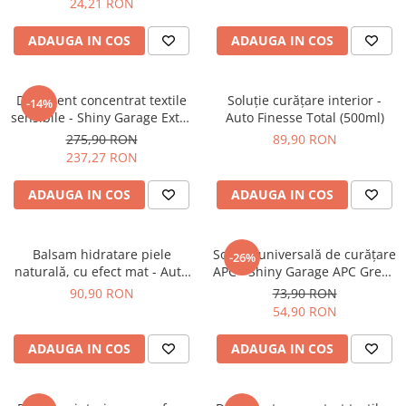
24,21 RON
ADAUGA IN COS
ADAUGA IN COS
Detergent concentrat textile
Soluție curățare interior -
-14%
sensibile - Shiny Garage Extra
Auto Finesse Total (500ml)
Dry Concentrate (5L)
275,90 RON
89,90 RON
237,27 RON
ADAUGA IN COS
ADAUGA IN COS
Balsam hidratare piele
Soluție universală de curățare
-26%
naturală, cu efect mat - Auto
APC - Shiny Garage APC Green
Finesse Hide Conditioner
(1L)
90,90 RON
73,90 RON
(500ml)
54,90 RON
ADAUGA IN COS
ADAUGA IN COS