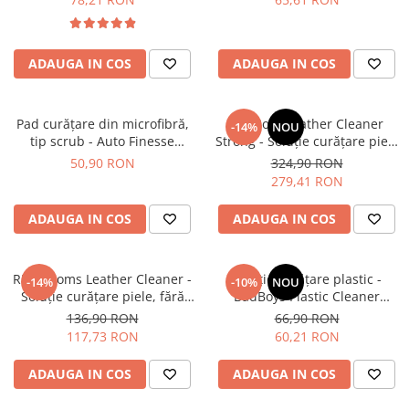
ADAUGA IN COS
ADAUGA IN COS
Pad curățare din microfibră,
BadBoys Leather Cleaner
-14%
NOU
tip scrub - Auto Finesse
Strong - Soluție curățare piele
RevitaScrub Pad (Pack of 2)
(formula strong) (5L)
50,90 RON
324,90 RON
279,41 RON
ADAUGA IN COS
ADAUGA IN COS
RRCustoms Leather Cleaner -
Soluție curățare plastic -
-14%
-10%
NOU
Soluție curățare piele, fără
BadBoys Plastic Cleaner
parfum (5L)
Bubble Gum (500ml)
136,90 RON
66,90 RON
117,73 RON
60,21 RON
ADAUGA IN COS
ADAUGA IN COS