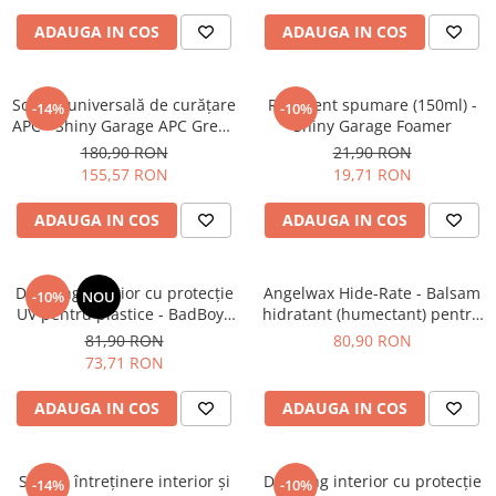
Tratament Plastice
ADAUGA IN COS
ADAUGA IN COS
Corecţie
Maşini de Polishat
Soluție universală de curățare
Recipient spumare (150ml) -
-14%
-10%
Paste Polish
APC - Shiny Garage APC Green
Shiny Garage Foamer
(5L)
180,90 RON
21,90 RON
Paste Polish Gama Marină
155,57 RON
19,71 RON
Pad-uri Polish
ADAUGA IN COS
ADAUGA IN COS
Degresanţi
Protecţie
Pregătire Suprafeţe
Dressing interior cu protecție
Angelwax Hide-Rate - Balsam
-10%
NOU
UV pentru plastice - BadBoys
hidratant (humectant) pentru
Protecţii Ceramice
Interior Dressing Boys (500ml)
piele naturală (250ml)
81,90 RON
80,90 RON
Sealant şi Quick Detailer
73,71 RON
Ceară Auto
ADAUGA IN COS
ADAUGA IN COS
Interior
Curăţare
Soluție întreținere interior și
Dressing interior cu protecție
-14%
-10%
Textile