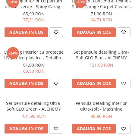
Dressing interior cu parfum
Detergent concentrat textile -
-10%
-10%
de măr verde - Shiny Garage
Shiny Garage Carpet Cleaner
Interior Apple (1L)
(1L)
85,90 RON
71,90 RON
77,31 RON
64,71 RON
ADAUGA IN COS
ADAUGA IN COS
Dressing interior cu protecție
Set pensule detailing Ultra-
-24%
UV pentru plastice - Detailing
Soft GLO Blue - ALCHEMY
Kingdom Skin Satin (500ml)
91,90 RON
131,90 RON
69,90 RON
ADAUGA IN COS
ADAUGA IN COS
Set pensule detailing Ultra-
Pensulă detailing interior
Soft GLO Green - ALCHEMY
ultra-soft - Maxshine
131,90 RON
48,90 RON
ADAUGA IN COS
ADAUGA IN COS