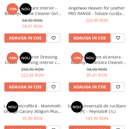
Soluție curățare interior -
Angelwax Heaven for Leather
-10%
NOU
BadBoys Inside Cleaner Girls
PRO RANGE - Soluție curățare
(500ml)
piele, cu pH neutru (5L)
64,90 RON
324,90 RON
58,41 RON
ADAUGA IN COS
ADAUGA IN COS
BadBoys Interior Dressing
Soluție curățare alcantara -
-14%
NOU
-10%
NOU
Cookie - Dressing interior cu
BadBoys Alcantara Cleaner
protecție UV pentru plastice
(1L)
258,90 RON
94,90 RON
(5L)
222,65 RON
85,41 RON
ADAUGA IN COS
ADAUGA IN COS
Lavetă microfibră - Mammoth
Soluție universală de curățare
NOU
NOU
Orange Canary 360gsm Plush
APC - Feynlab® (1L)
Towel
35,90 RON
103,90 RON