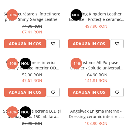
Pensule şi Perii
Soluție curățare şi întreținere
Detailing Kingdom Leather
-10%
NOU
Mănuşi Nitril / Diverse
piele - Shiny Garage Leather
Essence - Protecție ceramică
QD (500ml)
profesională pentru piele
Kit-uri Detailing
74,90 RON
497,90 RON
(100ml)
67,41 RON
Seria PRO (5L & 25L)
Exterior
ADAUGA IN COS
ADAUGA IN COS
Interior
Jante şi Anvelope
Soluție întreținere interior -
RRCustoms All Purpose
-10%
NOU
-14%
Compartiment Motor
Shiny Garage Interior QD
Cleaner - Soluție universală
(Cola Scent) (500ml)
de curățare APC, fără parfum
52,90 RON
164,90 RON
Paint Protection Film (PPF)
(5L)
47,61 RON
141,81 RON
Oferte Speciale
Detailing Outlet
ADAUGA IN COS
ADAUGA IN COS
Distinct Lifestyle
Acreditări & Training
Soluție curățare ecrane LCD și
Angelwax Enigma Interno -
-10%
NOU
display auto, 150 ml, fără
Dressing ceramic interior cu
alcool - Shiny Garage LCD
finisaj mat (OEM) (500ml)
26,90 RON
108,90 RON
Cleaner (150ml)