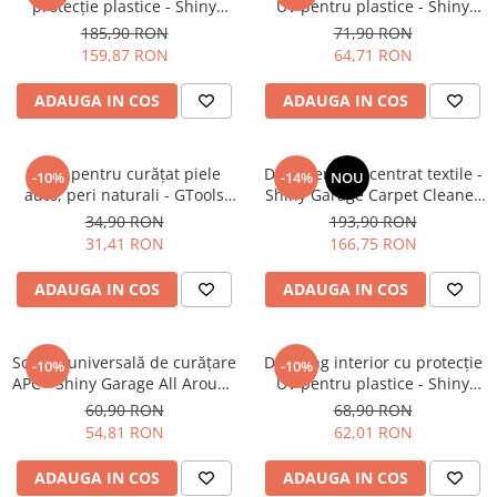
protecție plastice - Shiny
UV pentru plastice - Shiny
Plastice
Garage Interior QD (5L)
Garage Satin (500ml)
185,90 RON
71,90 RON
Piele
159,87 RON
64,71 RON
Tratamente şi Întreţinere
ADAUGA IN COS
ADAUGA IN COS
Textile
Plastice
Piele
Perie pentru curățat piele
Detergent concentrat textile -
-10%
-14%
NOU
auto, peri naturali - GTools
Shiny Garage Carpet Cleaner
Odorizante
Oval Leather Brush
(5L)
34,90 RON
193,90 RON
Accesorii
31,41 RON
166,75 RON
Recondiţionare Piele
ADAUGA IN COS
ADAUGA IN COS
Microfibre
Mănuşi Spălare
Prosoape Uscare
Soluție universală de curățare
Dressing interior cu protecție
-10%
-10%
APC - Shiny Garage All Around
UV pentru plastice - Shiny
Lavete Microfibră
APC (1L)
Garage Interior Plastic Matt
60,90 RON
68,90 RON
(500ml)
Aplicatoare Microfibră
54,81 RON
62,01 RON
Accesorii Detailing Auto
ADAUGA IN COS
ADAUGA IN COS
Pulverizatoare