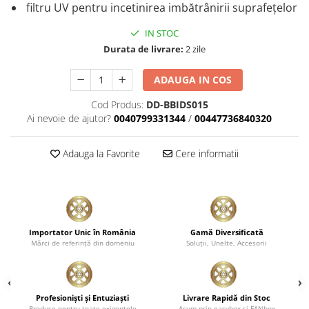
filtru UV pentru incetinirea imbătrânirii suprafețelor
Plastice
Piele
IN STOC
Tratamente şi Întreţinere
Durata de livrare:
2 zile
Textile
ADAUGA IN COS
Plastice
Cod Produs:
DD-BBIDS015
Piele
Ai nevoie de ajutor?
0040799331344
/
00447736840320
Odorizante
Accesorii
Adauga la Favorite
Cere informatii
Recondiţionare Piele
Microfibre
Mănuşi Spălare
Prosoape Uscare
Importator Unic în România
Gamă Diversificată
Mărci de referinţă din domeniu
Soluţii, Unelte, Accesorii
Lavete Microfibră
Aplicatoare Microfibră
Accesorii Detailing Auto
Profesionişti şi Entuziaşti
Livrare Rapidă din Stoc
Pulverizatoare
Produse pentru toate exigenţele
Acum prin easybox şi FANbox