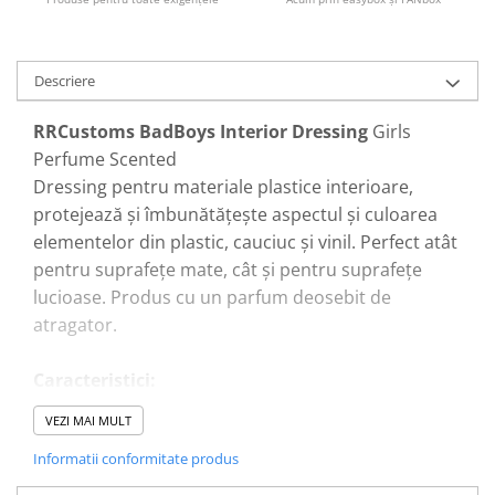
Pensule şi Perii
Mănuşi Nitril / Diverse
Descriere
Kit-uri Detailing
Seria PRO (5L & 25L)
RRCustoms BadBoys Interior Dressing
Girls
Exterior
Perfume Scented
Dressing pentru materiale plastice interioare,
Interior
protejează și îmbunătățește aspectul și culoarea
Jante şi Anvelope
elementelor din plastic, cauciuc și vinil. Perfect atât
Compartiment Motor
pentru suprafețe mate, cât și pentru suprafețe
Paint Protection Film (PPF)
lucioase. Produs cu un parfum deosebit de
Oferte Speciale
atragator.
Detailing Outlet
Distinct Lifestyle
Caracteristici:
produs blând pentru împrospătarea și protejarea
Acreditări & Training
VEZI MAI MULT
materialelor plastice interioare
Informatii conformitate produs
formează un strat antistatic
lasă un filtru UV pentru a preveni estomparea