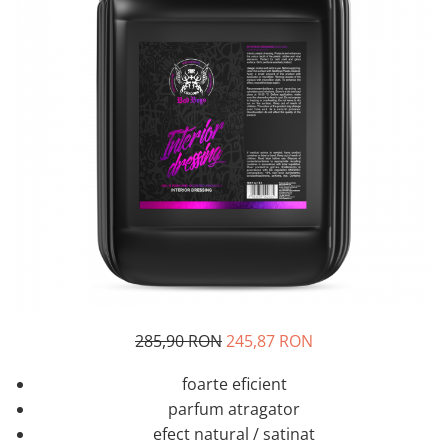
Tratament Plastice
Corecţie
Maşini de Polishat
Paste Polish
Paste Polish Gama Marină
Pad-uri Polish
Degresanţi
Protecţie
Pregătire Suprafeţe
Protecţii Ceramice
Sealant şi Quick Detailer
285,90 RON
245,87 RON
Ceară Auto
foarte eficient
Interior
parfum atragator
Curăţare
efect natural / satinat
Textile