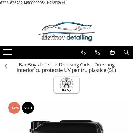
6323c636282d450090095cdc26802cbf
Toate Produsele
Aparate şi Unelte
Unelte Tornador®
Piese de Schimb Tornador®
1
2
Maşini de Polishat
BadBoys Interior Dressing Girls - Dressing
Talere şi Piese de Schimb
interior cu protecție UV pentru plastice (5L)
Lămpi Inspecţie şi Lucru
Exterior
Pre-Spălare şi Spălare
Decontaminare
-14%
NOU
Jante şi Anvelope
Compartiment Motor
Sticlă / Geamuri