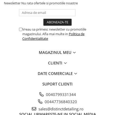
Newsletter
Nu rata ofertele si promotiile noastre
Recomandări:
evitați pulverizarea pe tapițerie și ferestre
depozitați într-un loc uscat și răcoros la 5-25℃
înainte de aplicare, asigurați-vă că suprafața de
Vreau sa primesc newsletter cu promotiile
curățat este rece
magazinului. Afla mai multe in
Politica de
nu expuneți la îngheț sau supraîncălzire
Confidentialitate
nu lăsați să se usuce pe o suprafață
a nu se lăsa la îndemâna copiilor
MAGAZINUL MEU
CLIENTI
DATE COMERCIALE
SUPORT CLIENTI
0040799331344
00447736840320
sales@distinctdetailing.ro
SOCIAL
URMARESTE-NE IN SOCIAL MEDIA