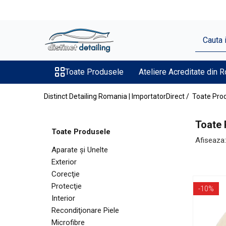
Toate Produsele
Aparate şi Unelte
Unelte Tornador®
Toate Produsele
Ateliere Acreditate din 
Piese de Schimb Tornador®
Distinct Detailing Romania | ImportatorDirect /
Toate Pro
Maşini de Polishat
Talere şi Piese de Schimb
Toate 
Toate Produsele
Lămpi Inspecţie şi Lucru
Afiseaza:
Aparate şi Unelte
Exterior
Exterior
Pre-Spălare şi Spălare
Corecţie
Decontaminare
Protecţie
-10%
Jante şi Anvelope
Interior
Recondiţionare Piele
Compartiment Motor
Microfibre