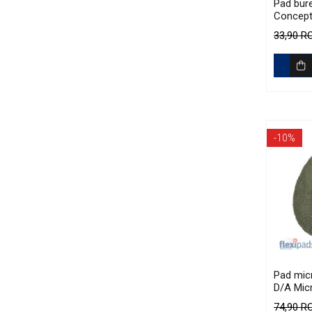
Pad bure
Concep
(6.5") Y
33,90 
-10%
Pad micr
D/A Mic
Cutting
74,90 