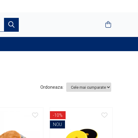
Ordoneaza:
-10%
NOU