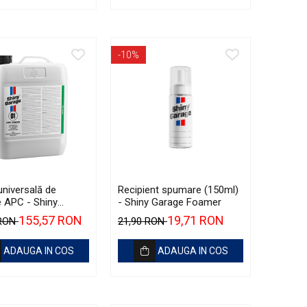
-10%
universală de
Recipient spumare (150ml)
e APC - Shiny
- Shiny Garage Foamer
APC Green (5L)
155,57 RON
19,71 RON
 RON
21,90 RON
ADAUGA IN COS
ADAUGA IN COS