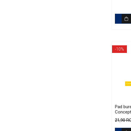
-10%
Pad bure
Concept
Yellow P
21,90 