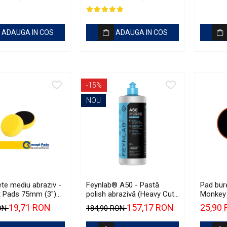
ADAUGA IN COS
ADAUGA IN COS
-15%
NOU
te mediu abraziv -
Feynlab® A50 - Pastă
Pad bur
 Pads 75mm (3")
polish abrazivă (Heavy Cut,
Monkey 
olishing Pad
500ml)
Orange
19,71 RON
157,17 RON
25,90
RON
184,90 RON