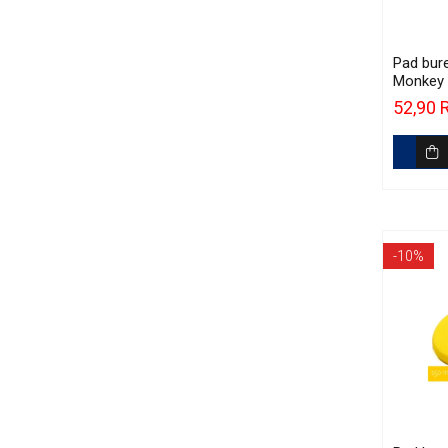
Accesorii Detailing Auto
Pulverizatoare
Pad bure
Monkey 
Pensule şi Perii
125mm (
52,90
Polishin
Mănuşi Nitril / Diverse
Kit-uri Detailing
Seria PRO (5L & 25L)
Exterior
Interior
-10%
Jante şi Anvelope
Compartiment Motor
Paint Protection Film (PPF)
Oferte Speciale
Detailing Outlet
Distinct Lifestyle
Acreditări & Training