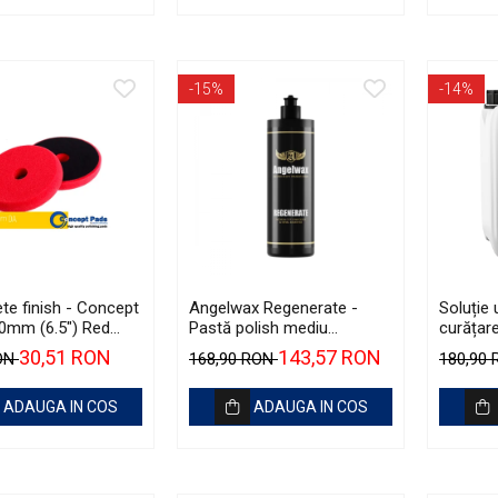
-15%
-14%
te finish - Concept
Angelwax Regenerate -
Soluție 
0mm (6.5") Red
Pastă polish mediu
curățar
t Pad
abrazivă şi One Step
Garage 
30,51 RON
143,57 RON
RON
168,90 RON
180,90
(Medium Cut, 500ml)
ADAUGA IN COS
ADAUGA IN COS