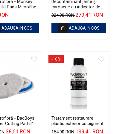
rofibră - Monkey
Decontaminant jante și
illa Pads Microfiber
caroserie cu indicator de
Polish Pad 80mm
reacție - Shiny Garage D-
 RON
279,41 RON
324,90 RON
Tox One Iron Remover (5L)
ADAUGA IN COS
ADAUGA IN COS
-10%
rofibră - BadBoys
Tratament restaurare
er Cutting Pad 5"
plastic exterior cu pigmenți
)
de carbon, 56ml - Solution
38,61 RON
139,41 RON
RON
154,90 RON