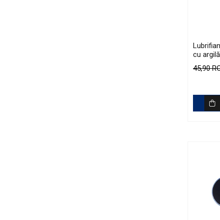
Curăţare
Textile
Plastice
Piele
Lubrifia
cu argil
Tratamente şi Întreţinere
Smooth 
45,90 
Textile
Plastice
Piele
Odorizante
Accesorii
Recondiţionare Piele
Microfibre
Mănuşi Spălare
Prosoape Uscare
Lavete Microfibră
Aplicatoare Microfibră