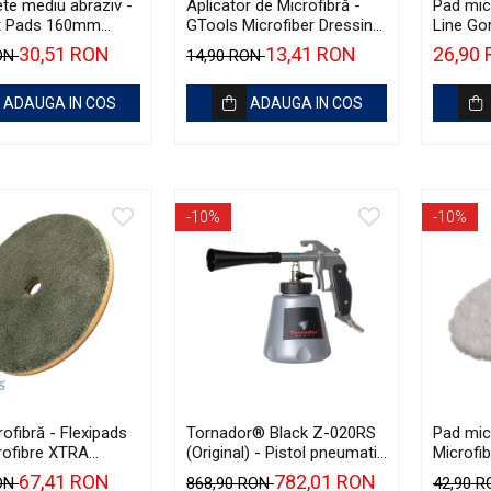
te mediu abraziv -
Aplicator de Microfibră -
Pad mic
t Pads 160mm
GTools Microfiber Dressing
Line Gor
ellow Polishing Pad
Applicator
Cut N' 
30,51 RON
13,41 RON
26,90
RON
14,90 RON
ADAUGA IN COS
ADAUGA IN COS
-10%
-10%
ofibră - Flexipads
Tornador® Black Z-020RS
Pad mic
rofibre XTRA
(Original) - Pistol pneumatic
Microfib
 Disc 6" (155mm)
pentru curățare
(125mm
67,41 RON
782,01 RON
RON
868,90 RON
42,90 