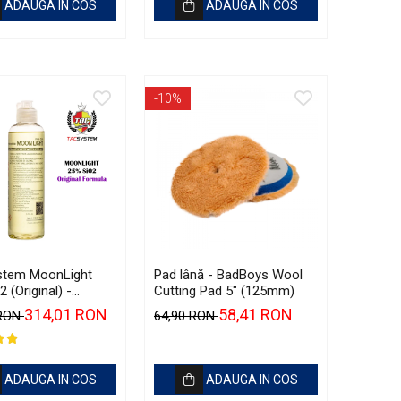
ADAUGA IN COS
ADAUGA IN COS
-10%
stem MoonLight
Pad lână - BadBoys Wool
 (Original) -
Cutting Pad 5" (125mm)
 ceramic pentru
314,01 RON
58,41 RON
 RON
64,90 RON
icule și motociclete
ADAUGA IN COS
ADAUGA IN COS