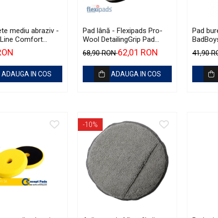
te mediu abraziv -
Pad lână - Flexipads Pro-
Pad bur
Line Comfort
Wool DetailingGrip Pad
BadBoys
5") Medium
160mm
130/1
 RON
62,01 RON
68,90 RON
41,90 
g
ADAUGA IN COS
ADAUGA IN COS
-10%