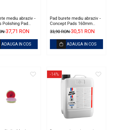
ete mediu abraziv -
Pad burete mediu abraziv -
 Polishing Pad
Concept Pads 160mm
50mm
(6.5") Orange Medium-Cut
37,71 RON
30,51 RON
RON
33,90 RON
Pad
ADAUGA IN COS
ADAUGA IN COS
-14%