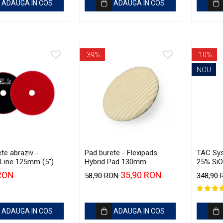
ADAUGA IN COS
ADAUGA IN COS
-39%
-10%
NOU
te abraziv -
Pad burete - Flexipads
TAC Sy
Line 125mm (5")
Hybrid Pad 130mm
25% SiO2
vy-Cut Pad
Sealant
 RON
35,90 RON
58,90 RON
348,90
autoveh
(250ml)
ADAUGA IN COS
ADAUGA IN COS