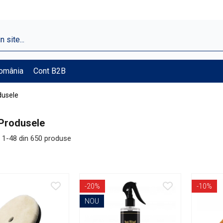
România
Cont B2B
dusele
Produsele
1-
48
din
650
produse
-20%
-10%
NOU