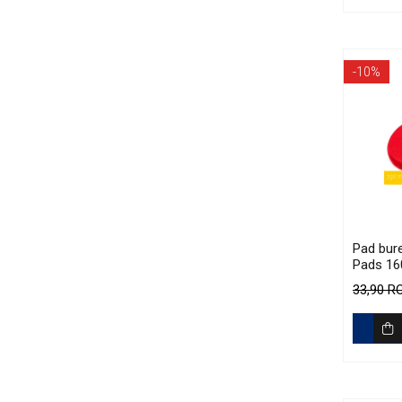
-10%
Pad bure
Pads 16
Fine-Cu
33,90 