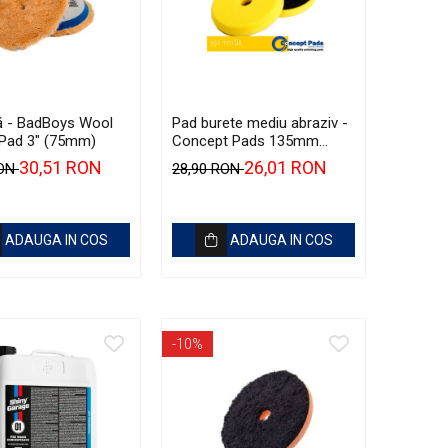
ă - BadBoys Wool
Pad burete mediu abraziv -
 Pad 3" (75mm)
Concept Pads 135mm
(5.5") Yellow Polishing Pad
30,51 RON
26,01 RON
RON
28,90 RON
ADAUGA IN COS
ADAUGA IN COS
-10%