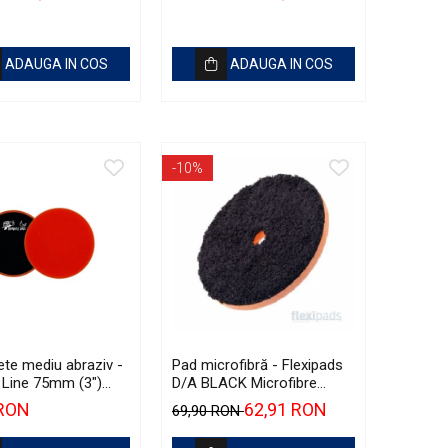
Finish Black Trim Restorer
(56ml)
ADAUGA IN COS
ADAUGA IN COS
-10%
ete mediu abraziv -
Pad microfibră - Flexipads
Line 75mm (3")
D/A BLACK Microfibre
 Medium-Cut Pad
Cutting Disc 6" (150mm)
 RON
62,91 RON
69,90 RON