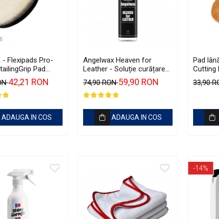
 - Flexipads Pro-
Angelwax Heaven for
Pad lân
ailingGrip Pad
Leather - Soluție curățare
Cutting
piele, cu pH neutru (500ml)
42,21 RON
59,90 RON
RON
74,90 RON
33,90 
ADAUGA IN COS
ADAUGA IN COS
-14%