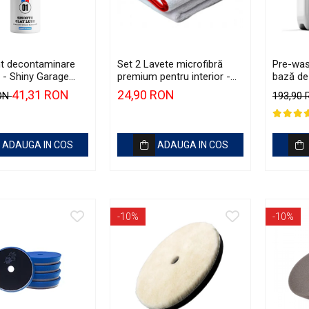
nt decontaminare
Set 2 Lavete microfibră
Pre-was
ă - Shiny Garage
premium pentru interior -
bază de 
Clay Lube (500ml)
Premium Microfibres
Garage 
41,31 RON
24,90 RON
RON
193,90
400gsm White Towels
(5L)
ADAUGA IN COS
ADAUGA IN COS
-10%
-10%