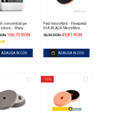
h concentrat pe
Pad microfibră - Flexipads
citrice - Shiny
D/A BLACK Microfibre
Citrus Infused TFR
Cutting Disc 5" (125mm)
166,75 RON
45,81 RON
 RON
50,90 RON
ADAUGA IN COS
ADAUGA IN COS
-10%