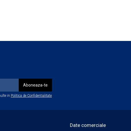
ă și respectarea diluțiilor recomandate de producător.
us la 1 L de apă
100 ml la 1 L de apă
 o perie/pensulă dedicată pentru a agita soluția
ă și apoi cu lavetă uscată.
ulte in
Politica de Confidentialitate
Date comerciale