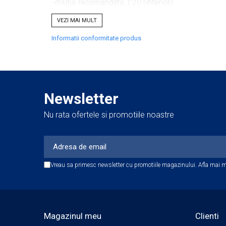
-diluție recomandată 1:20 (interior)
Accesorii Detailing Auto
VEZI MAI MULT
Pulverizatoare
Se recomandă testarea pe o zonă puțin vizibil
Informatii conformitate produs
Pensule şi Perii
Mănuşi Nitril / Diverse
Mod de utilizare:
-asigurați-vă că suprafața este rece
Kit-uri Detailing
Seria PRO (5L & 25L)
-nu aplicați în lumina directă a soarelui
Newsletter
Exterior
-dilutie pentru uz general (interior): 50ml de prod
Nu rata ofertele si promotiile noastre
Interior
-dilutie pentru curatare in profunzime (exterior): 
-aplicați pe suprafață cu un pulverizator, utilizați
Jante şi Anvelope
-ștergeți suprafața cu laveta de microfibră umezit
Compartiment Motor
Vreau sa primesc newsletter cu promotiile magazinului. Afla mai m
Paint Protection Film (PPF)
Oferte Speciale
Detailing Outlet
Distinct Lifestyle
Magazinul meu
Clienti
Acreditări & Training