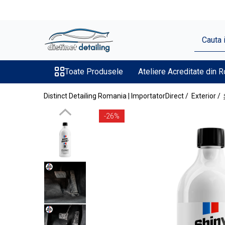
Toate Produsele
Aparate şi Unelte
Unelte Tornador®
Toate Produsele
Ateliere Acreditate din 
Piese de Schimb Tornador®
Distinct Detailing Romania | ImportatorDirect /
Exterior /
Maşini de Polishat
-26%
Talere şi Piese de Schimb
Lămpi Inspecţie şi Lucru
Exterior
Pre-Spălare şi Spălare
Decontaminare
Jante şi Anvelope
Compartiment Motor