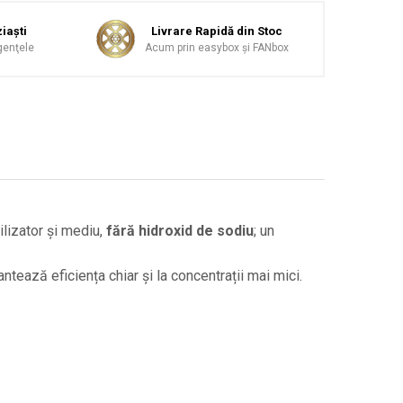
iaşti
Livrare Rapidă din Stoc
genţele
Acum prin easybox şi FANbox
lizator și mediu,
fără hidroxid de sodiu
; un
tează eficiența chiar și la concentrații mai mici.