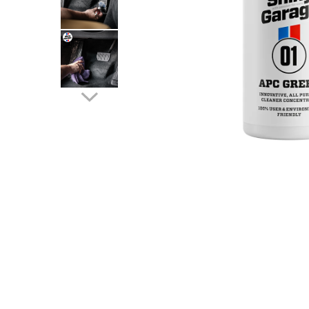
Sticlă / Geamuri
Tratament Plastice
Corecţie
Maşini de Polishat
Paste Polish
Paste Polish Gama Marină
Pad-uri Polish
Degresanţi
Protecţie
Pregătire Suprafeţe
Protecţii Ceramice
Sealant şi Quick Detailer
Ceară Auto
Interior