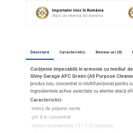
Curăţare
Textile
Importator Unic în România
Mărci de referinţă din domeniu
Plastice
Piele
Tratamente şi Întreţinere
Textile
Plastice
Descriere
Caracteristici
Review-uri
(0)
Piele
Odorizante
Curățenie impecabilă în armonie cu mediul: d
Shiny Garage APC Green (All Purpose Cleane
Accesorii
produs nou, concentrat si multifuncțional pentru cur
Recondiţionare Piele
Ingredientele active selectate cu atentie atacă efi
Microfibre
Caracteristici:
Mănuşi Spălare
-miros de pepene verde
Prosoape Uscare
-pH: 8 în concentrat
Lavete Microfibră
-diluție recomandată 1:5 - 1:10 (exterior)
Aplicatoare Microfibră