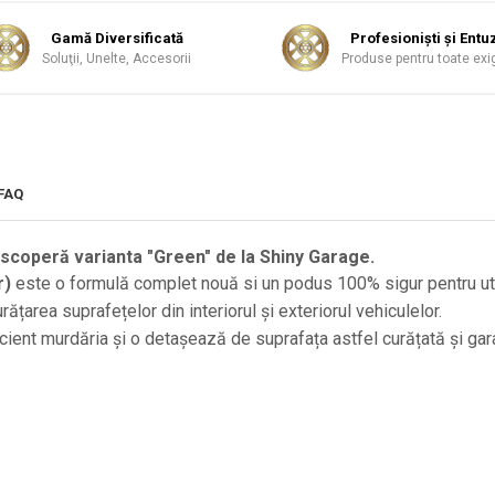
Gamă Diversificată
Profesionişti şi Entuz
Soluţii, Unelte, Accesorii
Produse pentru toate exi
FAQ
escoperă varianta "Green" de la Shiny Garage.
r)
este o formulă complet nouă si un podus 100% sigur pentru uti
ățarea suprafețelor din interiorul și exteriorul vehiculelor.
cient murdăria și o detașează de suprafața astfel curățată și garan