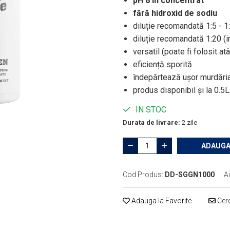
pH 8 în concentrat
fără hidroxid de sodiu
diluție recomandată 1:5 - 1:
diluție recomandată 1:20 (in
versatil (poate fi folosit atât
eficiență sporită
îndepărtează ușor murdări
produs disponibil şi la 0.5L
IN STOC
Durata de livrare:
2 zile
ADAUGA
Cod Produs:
DD-SGGN1000
Ai
Adauga la Favorite
Cere