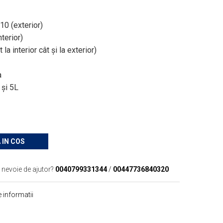
10 (exterior)
terior)
 la interior cât și la exterior)
a
 şi 5L
 IN COS
 nevoie de ajutor?
0040799331344
/
00447736840320
 informatii