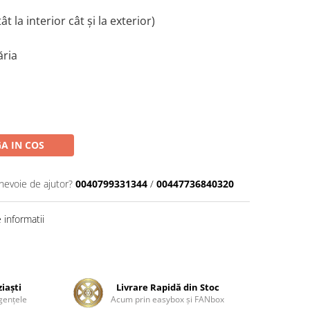
tât la interior cât și la exterior)
ăria
A IN COS
 nevoie de ajutor?
0040799331344
/
00447736840320
informatii
ziaşti
Livrare Rapidă din Stoc
genţele
Acum prin easybox şi FANbox