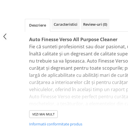
Plastice
Piele
Tratamente şi Întreţinere
Caracteristici
Review-uri
(0)
Descriere
Textile
Plastice
Auto Finesse Verso All Purpose Cleaner
Piele
Fie că sunteti profesionist sau doar pasionat
Odorizante
înaltă calitate și un degresant de calitate su
Accesorii
nu trebuie sa va lipseasca. Auto Finesse Verso
curățat și degresant pentru toate scopurile; 
Recondiţionare Piele
largă de aplicabilitate cu abilități mari de cur
Microfibre
curățarea a interioarelor cât și pentru curăța
Mănuşi Spălare
vehiculelor, oferind în același timp un raport p
Prosoape Uscare
Auto Finesse Verso este perfect pentru curăța
Lavete Microfibră
mochetelor, a țesăturilor, a elementelor din c
Aplicatoare Microfibră
curățarea motorului, balamalelor ușilor, anvel
VEZI MAI MULT
alegeți dilutia recomandata care se potrivește
Accesorii Detailing Auto
Informatii conformitate produs
instrucțiunile.
Pulverizatoare