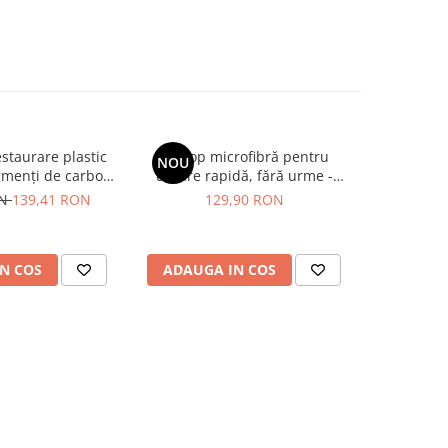
staurare plastic
Prosop microfibră pentru
Decont
NOU
-10%
gmenți de carbon,
uscare rapidă, fără urme -
caroseri
ion Finish Black
Liquid Elements Black Hole
reacție (ef
ON
139,41 RON
129,90 RON
90,90
torer (56ml)
Supersize
Garage
R
N COS
ADAUGA IN COS
ADAUG