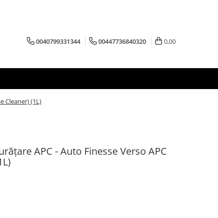
0040799331344
00447736840320
0,00
e Cleaner) (1L)
curățare APC - Auto Finesse Verso APC
1L)