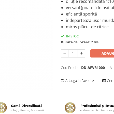
diluție recomandată 1:10
versatil (poate fi folosit a
eficiență sporită
îndepărtează ușor murd
miros plăcut de citrice
IN STOC
Durata de livrare:
2 zile
ADAUG
Cod Produs:
DD-AFVR1000
Ai
Adauga la Favorite
Cere 
Gamă Diversificată
Profesionişti şi Entu
Soluţii, Unelte, Accesorii
Produse pentru toate exi