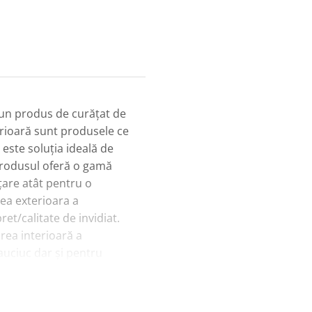
, un produs de curățat de
perioară sunt produsele ce
 este soluția ideală de
produsul oferă o gamă
ățare atât pentru o
rea exterioara a
ret/calitate de invidiat.
rea interioară a
auciuc dar și pentru
opelor. Pur și simplu
 nevoilor dvs. și urmați