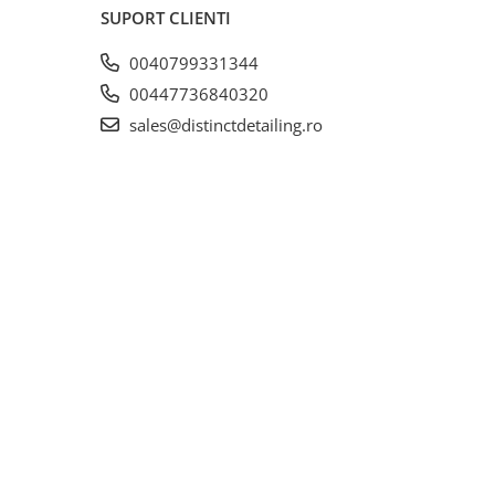
SUPORT CLIENTI
0040799331344
00447736840320
sales@distinctdetailing.ro