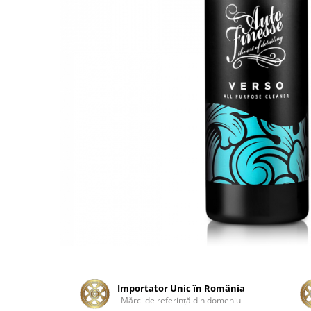
Tratament Plastice
Corecţie
Maşini de Polishat
Paste Polish
Paste Polish Gama Marină
Pad-uri Polish
Degresanţi
Protecţie
Pregătire Suprafeţe
Protecţii Ceramice
Sealant şi Quick Detailer
Ceară Auto
Interior
Curăţare
Importator Unic în România
Mărci de referinţă din domeniu
Textile