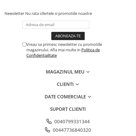
-se agită înainte de utilizare
-se aplică pe o suprafată spalată și curată
Newsletter
Nu rata ofertele si promotiile noastre
-lubrifiați intens suprafața ȋn timpul lucrului cu
argila
Vreau sa primesc newsletter cu promotiile
magazinului. Afla mai multe in
Politica de
Confidentialitate
MAGAZINUL MEU
CLIENTI
DATE COMERCIALE
SUPORT CLIENTI
0040799331344
00447736840320