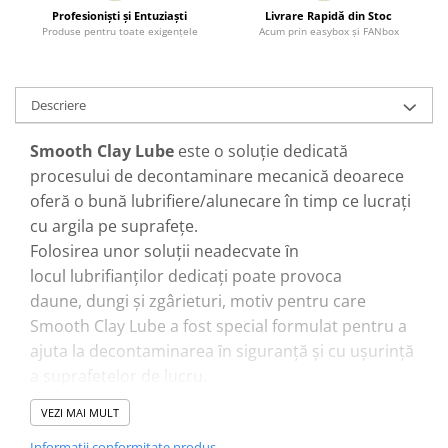
Profesionişti şi Entuziaşti
Livrare Rapidă din Stoc
Produse pentru toate exigenţele
Acum prin easybox şi FANbox
Descriere
Smooth Clay Lube
este o soluție dedicată
procesului de decontaminare mecanică deoarece
oferă o bună lubrifiere/alunecare în timp ce lucrați
cu argila pe suprafețe.
Folosirea unor soluții neadecvate ȋn
locul lubrifianților dedicați poate provoca
daune, dungi și zgârieturi, motiv pentru care
Smooth Clay Lube a fost special formulat pentru a
ajuta la decontaminarea ȋn siguranță și cu ușurință
a suprafețelor de lucru.
VEZI MAI MULT
Smooth Clay Lube este un amestec de ingrediente
Informatii conformitate produs