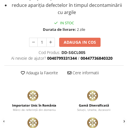
reduce apariția defectelor ȋn timpul decontaminării
cu argile
IN STOC
Durata de livrare:
2 zile
ADAUGA IN COS
Cod Produs:
DD-SGCL005
Ai nevoie de ajutor?
0040799331344
/
00447736840320
Adauga la Favorite
Cere informatii
Importator Unic în România
Gamă Diversificată
Mărci de referinţă din domeniu
Soluţii, Unelte, Accesorii