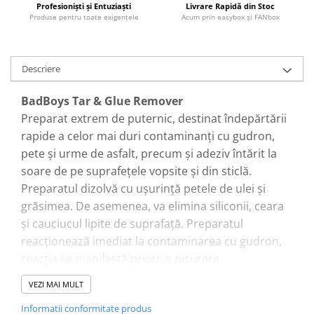
Profesionişti şi Entuziaşti
Livrare Rapidă din Stoc
Produse pentru toate exigenţele
Acum prin easybox şi FANbox
Descriere
BadBoys Tar & Glue Remover
Preparat extrem de puternic, destinat îndepărtării
rapide a celor mai duri contaminanți cu gudron,
pete și urme de asfalt, precum și adeziv întărit la
soare de pe suprafețele vopsite și din sticlă.
Preparatul dizolvă cu ușurință petele de ulei și
grăsimea. De asemenea, va elimina siliconii, ceara
și cauciucul lipite de suprafață. Preparatul
reacționează imediat la contaminarea cu gudron,
reacția se manifestă printr-o picurare
caracteristică a particulelor de gudron dizolvate
VEZI MAI MULT
într-o culoare maro închis. Recomandat în special
Informatii conformitate produs
pentru curățarea mașinii înainte de lustruirea sau