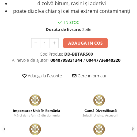
dizolvă bitum, rășini și adezivi
poate dizolva chiar și cei mai extremi contaminanți
IN STOC
Durata de livrare:
2 zile
ADAUGA IN COS
Cod Produs:
DD-BBTAR500
Ai nevoie de ajutor?
0040799331344
/
00447736840320
Adauga la Favorite
Cere informatii
Importator Unic în România
Gamă Diversificată
Mărci de referinţă din domeniu
Soluţii, Unelte, Accesorii