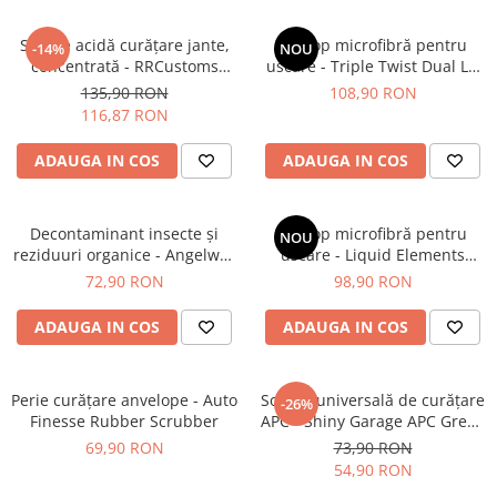
Soluție acidă curăţare jante,
Prosop microfibră pentru
-14%
NOU
concentrată - RRCustoms
uscare - Triple Twist Dual LG
Wheel Cleaner Acid (5L)
Drying Towel - Mammoth
135,90 RON
108,90 RON
116,87 RON
ADAUGA IN COS
ADAUGA IN COS
Decontaminant insecte și
Prosop microfibră pentru
NOU
reziduuri organice - Angelwax
uscare - Liquid Elements
Revenge (500ml)
Black Hole XL Blue
72,90 RON
98,90 RON
ADAUGA IN COS
ADAUGA IN COS
Perie curățare anvelope - Auto
Soluție universală de curățare
-26%
Finesse Rubber Scrubber
APC - Shiny Garage APC Green
(1L)
69,90 RON
73,90 RON
54,90 RON