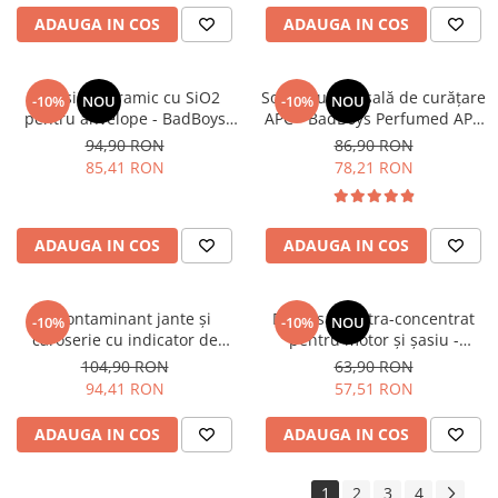
ADAUGA IN COS
ADAUGA IN COS
Dressing ceramic cu SiO2
Soluție universală de curățare
-10%
NOU
-10%
NOU
pentru anvelope - BadBoys
APC - BadBoys Perfumed APC
Ceramic Tyre Dressing (500ml)
(1L)
94,90 RON
86,90 RON
85,41 RON
78,21 RON
ADAUGA IN COS
ADAUGA IN COS
Decontaminant jante și
Degresant ultra-concentrat
-10%
-10%
NOU
caroserie cu indicator de
pentru motor și șasiu -
reacție (efect sângerare) -
RRCustoms Hardcore PRO (1L)
104,90 RON
63,90 RON
BadBoys Iron Remover (1L)
94,41 RON
57,51 RON
ADAUGA IN COS
ADAUGA IN COS
1
2
3
4