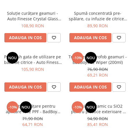
Soluție curățare geamuri -
Spumă concentrată pre-
Auto Finesse Crystal Glass
spălare, cu infuzie de citrice -
(500ml)
Auto Finesse Avalanche (1L)
108,90 RON
89,90 RON
ADAUGA IN COS
ADAUGA IN COS
Pre-wash gata de utilizare pe
Tratament hidrofob geamuri -
NOU
-10%
NOU
bază de citrice - Auto Finesse
BadBoys Ez Wiper (200ml)
Citrus Power (1L)
105,90 RON
76,90 RON
69,21 RON
ADAUGA IN COS
ADAUGA IN COS
Soluţie curăţare pentru
Dressing ceramic cu SiO2
-10%
NOU
-10%
NOU
aplicare folie PPF - BadBoys
pentru plastice exterioare -
Wrapper Surface Cleaner
BadBoys Ceramic Ext. Plastic
71,90 RON
94,90 RON
(500ml)
(500ml)
64,71 RON
85,41 RON