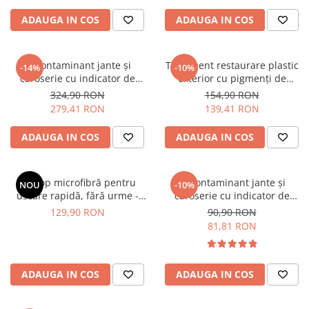
Tratament Plastice
ADAUGA IN COS
ADAUGA IN COS
Corecţie
Maşini de Polishat
Decontaminant jante și
Tratament restaurare plastic
-14%
-10%
Paste Polish
caroserie cu indicator de
exterior cu pigmenți de
reacție - Shiny Garage D-Tox
carbon, 56ml - Solution Finish
324,90 RON
154,90 RON
Paste Polish Gama Marină
One Iron Remover (5L)
Black Trim Restorer (56ml)
279,41 RON
139,41 RON
Pad-uri Polish
ADAUGA IN COS
ADAUGA IN COS
Degresanţi
Protecţie
Pregătire Suprafeţe
Prosop microfibră pentru
Decontaminant jante și
NOU
-10%
uscare rapidă, fără urme -
caroserie cu indicator de
Protecţii Ceramice
Liquid Elements Black Hole
reacție (efect sângerare) -
129,90 RON
90,90 RON
Sealant şi Quick Detailer
Supersize
Shiny Garage D-Tox One Iron
81,81 RON
Remover (1L)
Ceară Auto
Interior
ADAUGA IN COS
ADAUGA IN COS
Curăţare
Textile