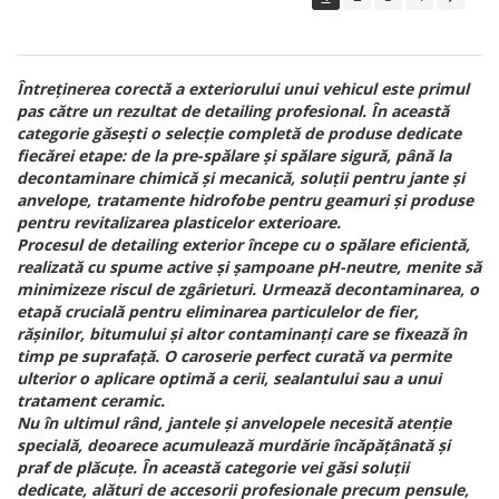
Întreținerea corectă a exteriorului unui vehicul este primul
pas către un rezultat de detailing profesional. În această
categorie găsești o selecție completă de produse dedicate
fiecărei etape: de la pre-spălare și spălare sigură, până la
decontaminare chimică și mecanică, soluții pentru jante și
anvelope, tratamente hidrofobe pentru geamuri și produse
pentru revitalizarea plasticelor exterioare.
Procesul de detailing exterior începe cu o spălare eficientă,
realizată cu spume active și șampoane pH-neutre, menite să
minimizeze riscul de zgârieturi. Urmează decontaminarea, o
etapă crucială pentru eliminarea particulelor de fier,
rășinilor, bitumului și altor contaminanți care se fixează în
timp pe suprafață. O caroserie perfect curată va permite
ulterior o aplicare optimă a cerii, sealantului sau a unui
tratament ceramic.
Nu în ultimul rând, jantele și anvelopele necesită atenție
specială, deoarece acumulează murdărie încăpățânată și
praf de plăcuțe. În această categorie vei găsi soluții
dedicate, alături de accesorii profesionale precum pensule,