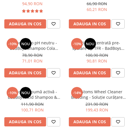
Tornador® Shine Blue (200gr)
94,90 RON
66,90 RON
60,21 RON
ADAUGA IN COS
ADAUGA IN COS
Şampon auto pH neutru -
Soluție concentrată pre-
-10%
NOU
-10%
NOU
BadBoys Shampoo Cola
spălare tip TFR - BadBoys
(500ml)
Traffic Film Remover TFR (1L)
78,90 RON
100,90 RON
71,01 RON
90,81 RON
ADAUGA IN COS
ADAUGA IN COS
Şampon şi spumă activă -
RRCustoms Wheel Cleaner
-10%
NOU
-14%
BadBoys Acid Shampoo &
Bleeding - Soluție curățare
Foam (1L)
jante cu indicator de reacție
111,90 RON
231,90 RON
(5L)
100,71 RON
199,43 RON
ADAUGA IN COS
ADAUGA IN COS