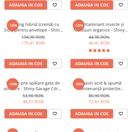
ADAUGA IN COS
ADAUGA IN COS
Dressing hibrid (cremă) cu
Decontaminant insecte și
-10%
-10%
SiO2 pentru anvelope - Shiny
reziduuri organice - Shiny
Garage Back2Black (1L)
Garage Bug Off (500ml)
194,90 RON
44,90 RON
175,41 RON
40,41 RON
ADAUGA IN COS
ADAUGA IN COS
Soluție pre-spălare gata de
Șampon acid & spumă
-10%
-10%
utilizare - Shiny Garage Citrus
mentenanță protecție
Pre Cleaner RTU (1L)
ceramică - Shiny Garage
53,90 RON
80,90 RON
Double Sour (1L)
48,51 RON
72,81 RON
ADAUGA IN COS
ADAUGA IN COS