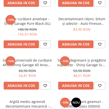
ADAUGA IN COS
ADAUGA IN COS
Pensule şi Perii
Mănuşi Nitril / Diverse
Soluție curățare anvelope -
Decontaminant rășini, bitum
-14%
Kit-uri Detailing
Shiny Garage Pure Black (5L)
și adezivi - Auto Finesse
Seria PRO (5L & 25L)
Oblitarate (500ml)
180,90 RON
83,90 RON
Exterior
155,57 RON
Interior
ADAUGA IN COS
ADAUGA IN COS
Jante şi Anvelope
Compartiment Motor
Soluție universală de curățare
Soluție degresare şi pregătire
-10%
-10%
Paint Protection Film (PPF)
APC - Shiny Garage All Around
suprafeţe - Shiny Garage Scan
APC (1L)
Inspection (500ml)
Oferte Speciale
60,90 RON
53,90 RON
54,81 RON
48,51 RON
Detailing Outlet
Distinct Lifestyle
ADAUGA IN COS
ADAUGA IN COS
Acreditări & Training
Argilă mediu agresivă
Soluție curățare geamuri -
-10%
NOU
decontaminare mecanică -
BadBoys Glass (500ml)