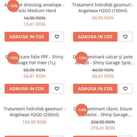
Aplicator dressing anvelope -
Tratament hidrofob geamuri -
Plastice
-10%
GTools Medium Hard
Angelwax H2GO (100ml)
Piele
14,90 RON
58,90 RON
Tratamente şi Întreţinere
13,41 RON
Textile
ADAUGA IN COS
ADAUGA IN COS
Plastice
Piele
Odorizante
Gel aplicare folie PPF - Shiny
Decontaminant calcar și pete
-10%
-10%
Garage Foil Fixer (1L)
de apă - Shiny Garage Spot
Accesorii
Off (500ml)
60,90 RON
44,90 RON
Recondiţionare Piele
54,81 RON
40,41 RON
Microfibre
ADAUGA IN COS
ADAUGA IN COS
Mănuşi Spălare
Prosoape Uscare
Tratament hidrofob geamuri -
Lavete Microfibră
Decontaminant rășini, bitum
-14%
Angelwax H2GO (250ml)
și adezivi - Shiny Garage
Aplicatoare Microfibră
Dissolver (5L)
104,90 RON
324,90 RON
Accesorii Detailing Auto
279,41 RON
Pulverizatoare