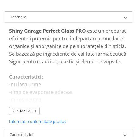
Descriere
Shiny Garage Perfect Glass PRO
este un preparat
eficient și puternic pentru îndepărtarea murdăriei
organice și anorganice de pe suprafețele din sticlă.
Se bazează pe ingrediente de calitate farmaceutică.
Sigur pentru cauciuc, plastic și elemente vopsite.
Caracteristici:
-nu lasa urme
-timp de evaporare adecvat
-miros neutru
VEZI MAI MULT
Cum se utilizează:
Informatii conformitate produs
Asigurați-vă că suprafața este rece.
Nu aplicați în lumina directă a soarelui.
Caracteristici