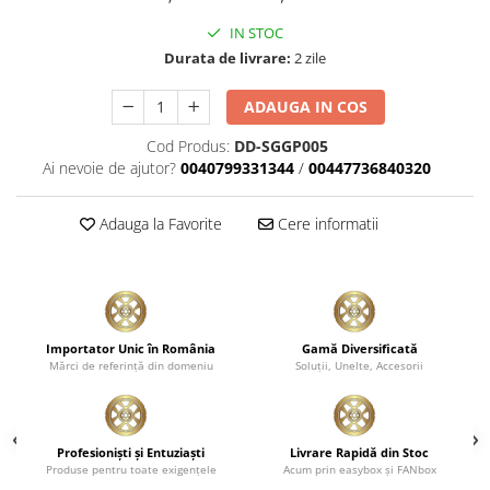
IN STOC
Durata de livrare:
2 zile
ADAUGA IN COS
Cod Produs:
DD-SGGP005
Ai nevoie de ajutor?
0040799331344
/
00447736840320
Adauga la Favorite
Cere informatii
Importator Unic în România
Gamă Diversificată
Mărci de referinţă din domeniu
Soluţii, Unelte, Accesorii
Profesionişti şi Entuziaşti
Livrare Rapidă din Stoc
Produse pentru toate exigenţele
Acum prin easybox şi FANbox