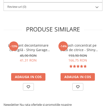
Aplicați o cantitate mică de produs (2-3 pulverizări
de la atomizor) pe sticla uscată.
Review-uri
(0)
Ștergeți bine întreaga suprafață cu lavete dedicate
din microfibră.
PRODUSE SIMILARE
Lubrifiant decontaminare
Pre-wash concentrat pe
-10%
-14%
cu argilă - Shiny Garage
bază de citrice - Shiny
Smooth Clay Lube (500ml)
Garage Citrus Infused TFR
45,90 RON
193,90 RON
(5L)
41,31 RON
166,75 RON
ADAUGA IN COS
ADAUGA IN COS
Newsletter
Nu rata ofertele si promotiile noastre