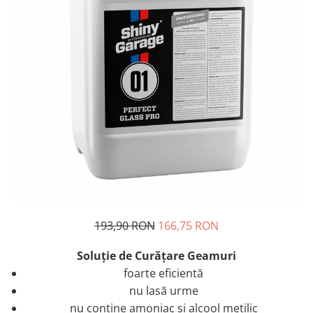
193,90 RON
166,75 RON
Soluție de Curățare Geamuri
foarte eficientă
nu lasă urme
nu conține amoniac și alcool metilic