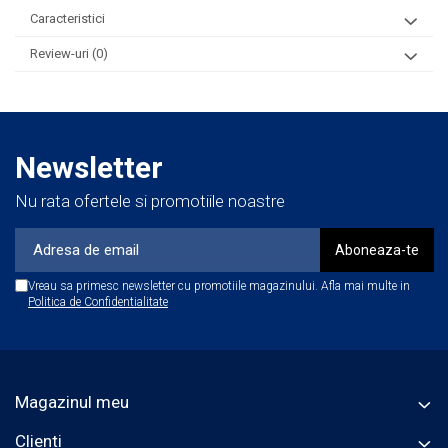
Generalităţi:
Caracteristici
-superioritatea calității BlackMamba
Review-uri
(0)
-composiție : Powder-free Nitrile
-specificații : Grosime: 0.16 mm / Lungime : 240 mm
-culoare : Portocaliu
-textură : Grip Rite Finish
Newsletter
Nu rata ofertele si promotiile noastre
Vreau sa primesc newsletter cu promotiile magazinului. Afla mai multe in
Politica de Confidentialitate
Magazinul meu
Clienti