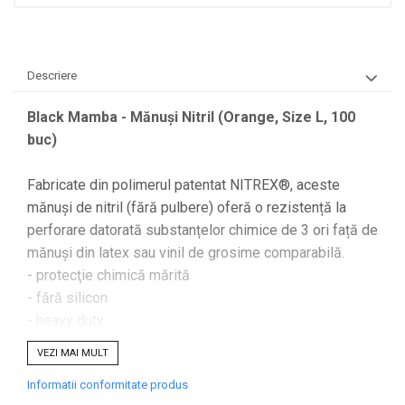
Descriere
Black Mamba - Mănuşi Nitril (Orange, Size L, 100
buc)
Fabricate din polimerul patentat NITREX®, aceste
mănuși de nitril (fără pulbere) oferă o rezistență la
perforare datorată substanțelor chimice de 3 ori față de
mănuși din latex sau vinil de grosime comparabilă.
- protecţie chimică mărită
- fără silicon
- heavy duty
- mărime L (Large)
VEZI MAI MULT
- cantitate carton 100 buc
Informatii conformitate produs