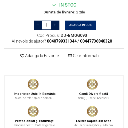
IN STOC
Durata de livrare:
2 zile
ADAUGA IN COS
Cod Produs:
DD-BMOG090
Ai nevoie de ajutor?
0040799331344
/
00447736840320
Adauga la Favorite
Cere informatii
Importator Unic în România
Gamă Diversificată
Mărci de referinţă din domeniu
Soluţii, Unelte, Accesorii
Profesionişti şi Entuziaşti
Livrare Rapidă din Stoc
Produse pentru toate exigenţele
Acum prin easybox şi FANbox