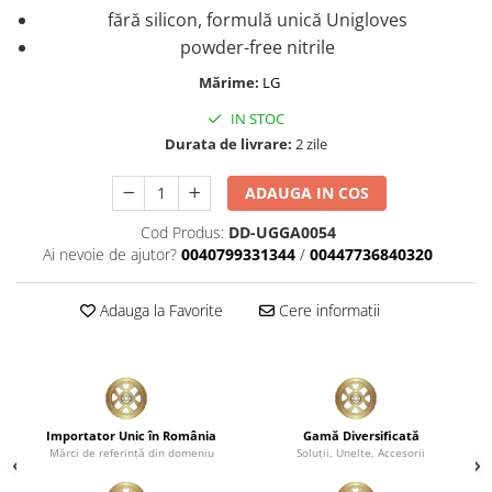
fără silicon, formulă unică Unigloves
powder-free nitrile
​​​​​​​Mărime:
LG
IN STOC
Durata de livrare:
2 zile
ADAUGA IN COS
Cod Produs:
DD-UGGA0054
Ai nevoie de ajutor?
0040799331344
/
00447736840320
Adauga la Favorite
Cere informatii
Importator Unic în România
Gamă Diversificată
Mărci de referinţă din domeniu
Soluţii, Unelte, Accesorii