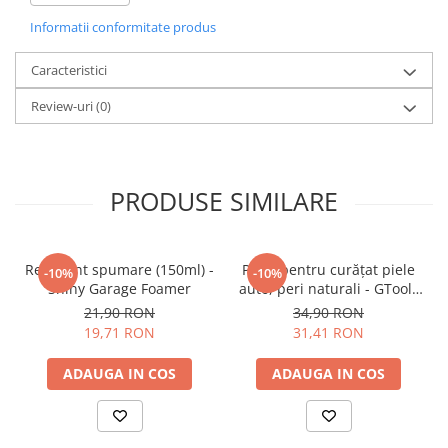
• Powder-free Nitrile
Informatii conformitate produs
• Fără silicon
• Testat conform EN374
Caracteristici
• Specificaţii: Grosime: 0.15 mm / Lungime : 240 mm
• Ambidextre
Review-uri
(0)
• Textură pronunţată palmă şi degete
• Structură rezistentă
• Compatibile Touchscreen
PRODUSE SIMILARE
• Culoare: Portocaliu
Recipient spumare (150ml) -
Perie pentru curățat piele
-10%
-10%
Shiny Garage Foamer
auto, peri naturali - GTools
Oval Leather Brush
21,90 RON
34,90 RON
19,71 RON
31,41 RON
ADAUGA IN COS
ADAUGA IN COS