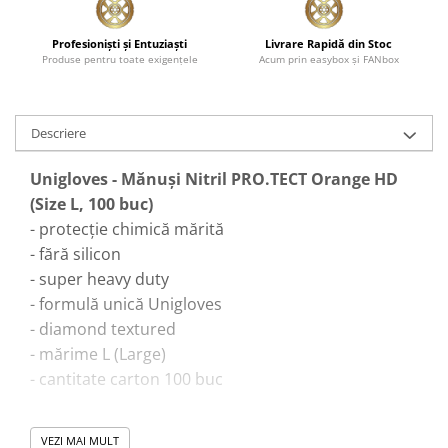
Profesionişti şi Entuziaşti
Livrare Rapidă din Stoc
Produse pentru toate exigenţele
Acum prin easybox şi FANbox
Descriere
Unigloves - Mănuşi Nitril PRO.TECT Orange HD
(Size L, 100 buc)
- protecţie chimică mărită
- fără silicon
- super heavy duty
- formulă unică Unigloves
- diamond textured
- mărime L (Large)
- cantitate carton 100 buc
Generalităţi:
VEZI MAI MULT