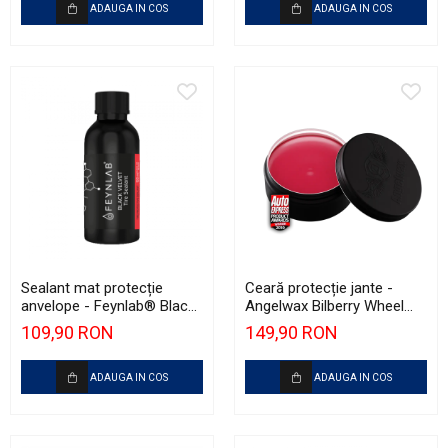
ADAUGA IN COS
ADAUGA IN COS
Sealant mat protecție
Ceară protecție jante -
anvelope - Feynlab® Black
Angelwax Bilberry Wheel
Velvet (120ml)
Wax (150ml)
109,90 RON
149,90 RON
ADAUGA IN COS
ADAUGA IN COS