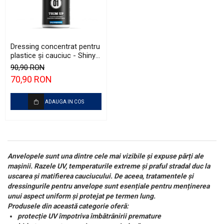
Dressing concentrat pentru
plastice şi cauciuc - Shiny
Garage Trim Up (500ml)
90,90 RON
70,90 RON
ADAUGA IN COS
Anvelopele sunt una dintre cele mai vizibile și expuse părți ale
mașinii. Razele UV, temperaturile extreme și praful stradal duc la
uscarea și matifierea cauciucului. De aceea, tratamentele și
dressingurile pentru anvelope sunt esențiale pentru menținerea
unui aspect uniform și protejat pe termen lung.
Produsele din această categorie oferă:
protecție UV împotriva îmbătrânirii premature