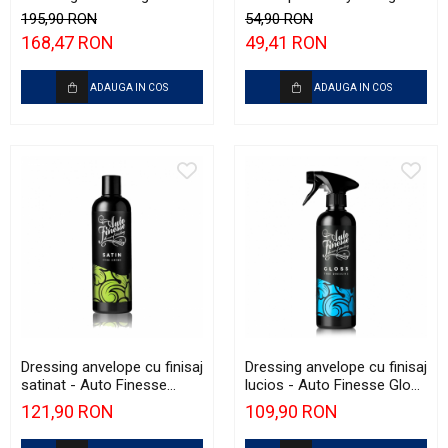
anvelope cu pigment de
Back2Black Tyre Coat 2.0
195,90 RON
54,90 RON
culoare (5L)
(250ml)
168,47 RON
49,41 RON
ADAUGA IN COS
ADAUGA IN COS
Dressing anvelope cu finisaj
Dressing anvelope cu finisaj
satinat - Auto Finesse
lucios - Auto Finesse Gloss
Satin (500ml)
(500ml)
121,90 RON
109,90 RON