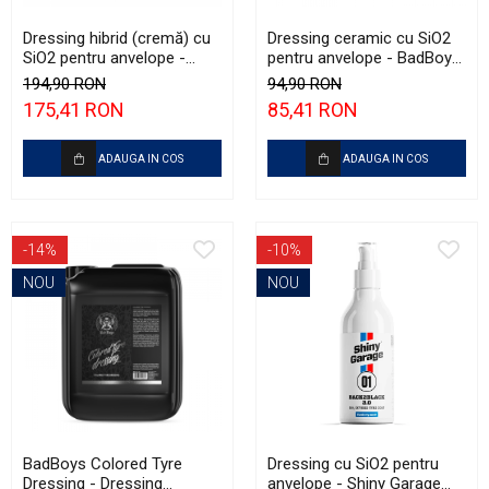
Dressing hibrid (cremă) cu
Dressing ceramic cu SiO2
SiO2 pentru anvelope -
pentru anvelope - BadBoys
Shiny Garage Back2Black
Ceramic Tyre Dressing
194,90 RON
94,90 RON
(1L)
(500ml)
175,41 RON
85,41 RON
ADAUGA IN COS
ADAUGA IN COS
-14%
-10%
NOU
NOU
BadBoys Colored Tyre
Dressing cu SiO2 pentru
Dressing - Dressing
anvelope - Shiny Garage