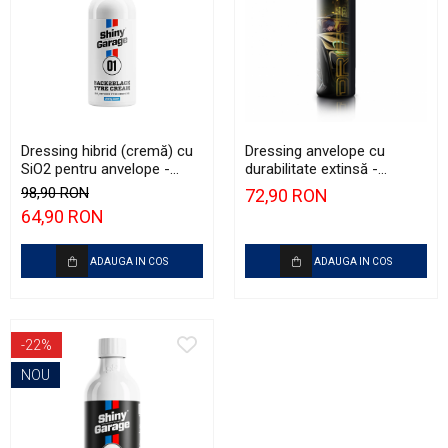
Dressing hibrid (cremă) cu
Dressing anvelope cu
SiO2 pentru anvelope -
durabilitate extinsă -
Shiny Garage Back2Black
Detailing Kingdom Drift X
98,90 RON
72,90 RON
(Cherry Scent) (500ml) -
LIFE (500ml)
64,90 RON
Produs Cadou
ADAUGA IN COS
ADAUGA IN COS
-22%
NOU