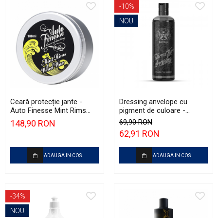
-10%
NOU
Ceară protecție jante -
Dressing anvelope cu
Auto Finesse Mint Rims
pigment de culoare -
(100ml)
BadBoys Colored Tyre
69,90 RON
148,90 RON
Dressing (500ml)
62,91 RON
ADAUGA IN COS
ADAUGA IN COS
-34%
NOU