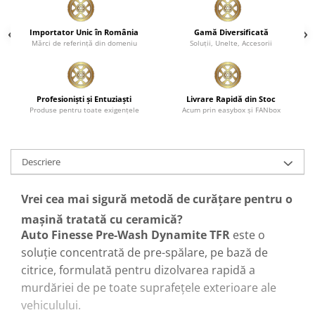
Pensule şi Perii
Importator Unic în România
Gamă Diversificată
Mănuşi Nitril / Diverse
Mărci de referinţă din domeniu
Soluţii, Unelte, Accesorii
Kit-uri Detailing
Seria PRO (5L & 25L)
Exterior
Profesionişti şi Entuziaşti
Livrare Rapidă din Stoc
Produse pentru toate exigenţele
Acum prin easybox şi FANbox
Interior
Jante şi Anvelope
Descriere
Compartiment Motor
Paint Protection Film (PPF)
Vrei cea mai sigură metodă de curățare pentru o
Oferte Speciale
mașină tratată cu ceramică?
Detailing Outlet
Auto Finesse Pre-Wash Dynamite TFR
este o
Distinct Lifestyle
soluție concentrată de pre-spălare, pe bază de
Acreditări & Training
citrice, formulată pentru dizolvarea rapidă a
murdăriei de pe toate suprafețele exterioare ale
vehiculului.