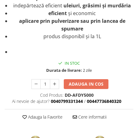
indepărtează eficient
uleiuri, grăsimi și murdăria
Plastice
eficient
și economic
Piele
aplicare prin pulverizare sau prin lancea de
Tratamente şi Întreţinere
spumare
Textile
produs disponibil și la 1L
Plastice
Piele
Odorizante
IN STOC
Accesorii
Durata de livrare:
2 zile
Recondiţionare Piele
Microfibre
ADAUGA IN COS
Mănuşi Spălare
Cod Produs:
DD-AFDY5000
Prosoape Uscare
Ai nevoie de ajutor?
0040799331344
/
00447736840320
Lavete Microfibră
Adauga la Favorite
Cere informatii
Aplicatoare Microfibră
Accesorii Detailing Auto
Pulverizatoare