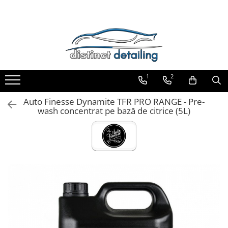
Toate Produsele
Aparate şi Unelte
Unelte Tornador®
1
2
Piese de Schimb Tornador®
Maşini de Polishat
Auto Finesse Dynamite TFR PRO RANGE - Pre-
wash concentrat pe bază de citrice (5L)
Talere şi Piese de Schimb
Lămpi Inspecţie şi Lucru
Exterior
Pre-Spălare şi Spălare
Decontaminare
Jante şi Anvelope
Compartiment Motor
Sticlă / Geamuri