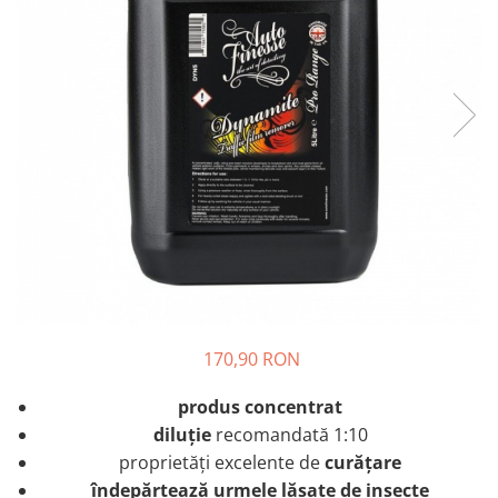
Tratament Plastice
Corecţie
Maşini de Polishat
Paste Polish
Paste Polish Gama Marină
Pad-uri Polish
Degresanţi
Protecţie
Pregătire Suprafeţe
Protecţii Ceramice
Sealant şi Quick Detailer
170,90 RON
Ceară Auto
produs concentrat
Interior
diluție
recomandată 1:10
Curăţare
proprietăți excelente de
curățare
îndepărtează urmele lăsate de insecte
Textile