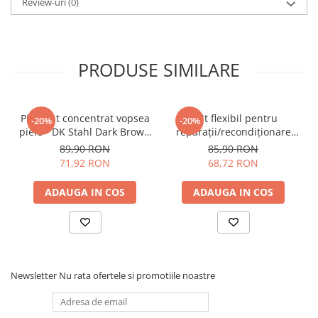
Review-uri
(0)
PRODUSE SIMILARE
Pigment concentrat vopsea
Chit flexibil pentru
-20%
-20%
piele - DK Stahl Dark Brown
reparații/recondiționare
(220ml)
piele - DK Stahl Filler
89,90 RON
85,90 RON
(220ml)
71,92 RON
68,72 RON
ADAUGA IN COS
ADAUGA IN COS
Newsletter
Nu rata ofertele si promotiile noastre