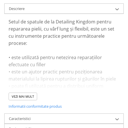
Descriere
Setul de spatule de la Detailing Kingdom pentru
repararea pielii, cu vârf lung și flexibil, este un set
cu instrumente practice pentru următoarele
procese:
• este utilizată pentru netezirea reparațiilor
efectuate cu filler
• este un ajutor practic pentru poziționarea
materialului la lipirea rupturilor și găurilor în piele
• poate fi utilizată pentru a distribui uniform
adezivul pe suprafețe
VEZI MAI MULT
Informatii conformitate produs
Set cu doua spatule de marimi diferite, L și S.
Caracteristici