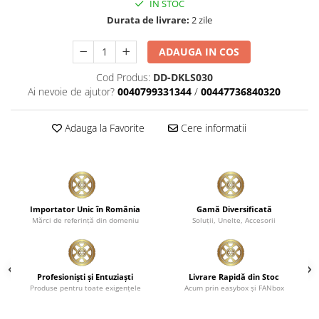
IN STOC
Durata de livrare:
2 zile
ADAUGA IN COS
Cod Produs:
DD-DKLS030
Ai nevoie de ajutor?
0040799331344
/
00447736840320
Adauga la Favorite
Cere informatii
Importator Unic în România
Gamă Diversificată
Mărci de referinţă din domeniu
Soluţii, Unelte, Accesorii
Profesionişti şi Entuziaşti
Livrare Rapidă din Stoc
Produse pentru toate exigenţele
Acum prin easybox şi FANbox