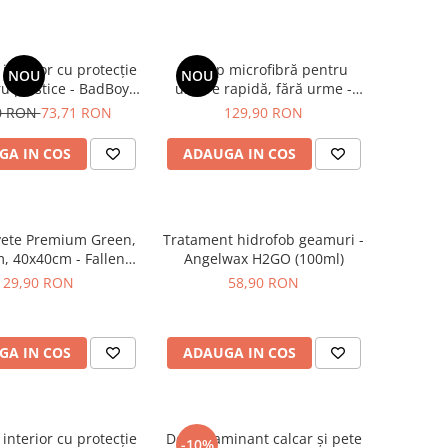
interior cu protecție
Prosop microfibră pentru
NOU
NOU
u plastice - BadBoys
uscare rapidă, fără urme -
Dressing Boys (500ml)
Liquid Elements Black Hole
0 RON
73,71 RON
129,90 RON
Supersize
GA IN COS
ADAUGA IN COS
vete Premium Green,
Tratament hidrofob geamuri -
, 40x40cm - Fallen
Angelwax H2GO (100ml)
els Microfibres
29,90 RON
58,90 RON
GA IN COS
ADAUGA IN COS
interior cu protecție
Decontaminant calcar și pete
-10%