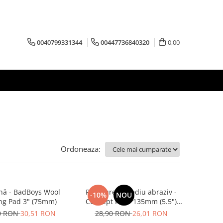
0040799331344
00447736840320
0,00
Ordoneaza:
nă - BadBoys Wool
Pad burete mediu abraziv -
-10%
NOU
ng Pad 3" (75mm)
Concept Pads 135mm (5.5")
Yellow Polishing Pad
0 RON
30,51 RON
28,90 RON
26,01 RON