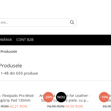
ROMÂNIA
CONT B2B
 Produsele
Produsele
1-
48
din
650
produse
- Flexipads Pro-Wool
Angelwax Heaven for Leather -
Pad lâ
-20%
NOU
-10%
ingGrip Pad 135mm
Soluție curățare piele, cu pH
Cutti
neutru (500ml)
0 RON
42,21 RON
74,90 RON
59,90 RON
33,9