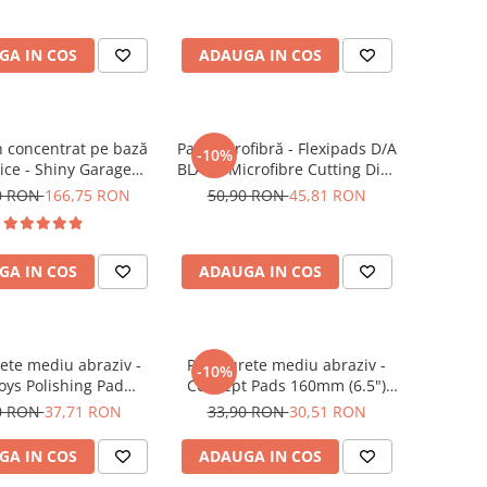
GA IN COS
ADAUGA IN COS
 concentrat pe bază
Pad microfibră - Flexipads D/A
-10%
rice - Shiny Garage
BLACK Microfibre Cutting Disc
s Infused TFR (5L)
5" (125mm)
0 RON
166,75 RON
50,90 RON
45,81 RON
GA IN COS
ADAUGA IN COS
ete mediu abraziv -
Pad burete mediu abraziv -
-10%
ys Polishing Pad
Concept Pads 160mm (6.5")
130/150mm
Orange Medium-Cut Pad
0 RON
37,71 RON
33,90 RON
30,51 RON
GA IN COS
ADAUGA IN COS