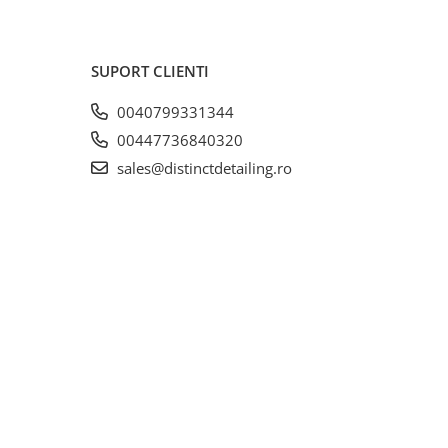
SUPORT CLIENTI
0040799331344
00447736840320
sales@distinctdetailing.ro