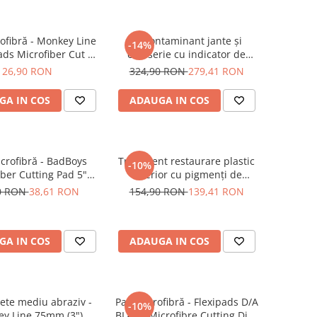
ofibră - Monkey Line
Decontaminant jante și
-14%
ads Microfiber Cut N'
caroserie cu indicator de
lish Pad 80mm
reacție - Shiny Garage D-Tox
26,90 RON
324,90 RON
279,41 RON
One Iron Remover (5L)
GA IN COS
ADAUGA IN COS
crofibră - BadBoys
Tratament restaurare plastic
-10%
iber Cutting Pad 5"
exterior cu pigmenți de
(125mm)
carbon, 56ml - Solution Finish
0 RON
38,61 RON
154,90 RON
139,41 RON
Black Trim Restorer (56ml)
GA IN COS
ADAUGA IN COS
ete mediu abraziv -
Pad microfibră - Flexipads D/A
-10%
y Line 75mm (3")
BLACK Microfibre Cutting Disc