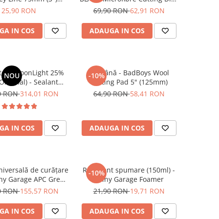
e Medium-Cut Pad
6" (150mm)
25,90 RON
69,90 RON
62,91 RON
GA IN COS
ADAUGA IN COS
tem MoonLight 25%
Pad lână - BadBoys Wool
NOU
-10%
Original) - Sealant
Cutting Pad 5" (125mm)
pentru autovehicule
0 RON
314,01 RON
64,90 RON
58,41 RON
tociclete (250ml)
GA IN COS
ADAUGA IN COS
niversală de curățare
Recipient spumare (150ml) -
-10%
iny Garage APC Green
Shiny Garage Foamer
(5L)
0 RON
155,57 RON
21,90 RON
19,71 RON
GA IN COS
ADAUGA IN COS