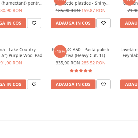
t (humectant) pentru
protecție plastice - Shiny
UV pent
 naturală (250ml)
Garage Interior QD (5L)
Gara
80,90 RON
185,90 RON
159,87 RON
71,9
A IN COS
ADAUGA IN COS
ADAU
nă - Lake Country
Feynlab® A50 - Pastă polish
Lavetă m
-15%
.5") Purple Wool Pad
abrazivă (Heavy Cut, 1L)
Feynla
Kor
91,90 RON
335,90 RON
285,52 RON
A IN COS
ADAUGA IN COS
ADAU