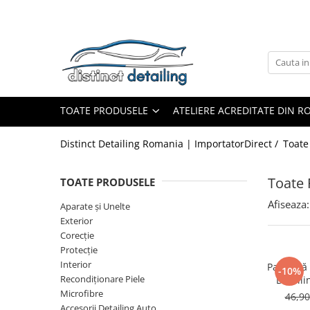
Toate Produsele
Aparate şi Unelte
Unelte Tornador®
TOATE PRODUSELE
ATELIERE ACREDITATE DIN 
Piese de Schimb Tornador®
Maşini de Polishat
Distinct Detailing Romania | ImportatorDirect /
Toate
Talere şi Piese de Schimb
Lămpi Inspecţie şi Lucru
Toate 
TOATE PRODUSELE
Exterior
Afiseaza:
Aparate şi Unelte
Pre-Spălare şi Spălare
Exterior
Corecţie
Decontaminare
Protecţie
Jante şi Anvelope
Interior
Pad lână 
-10%
Recondiţionare Piele
Detail
Compartiment Motor
Microfibre
46,9
Sticlă / Geamuri
Accesorii Detailing Auto