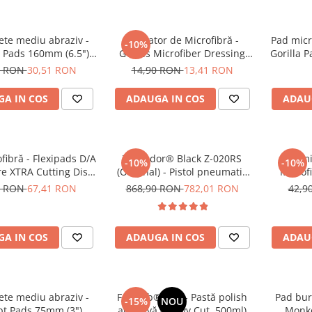
ete mediu abraziv -
Aplicator de Microfibră -
Pad micr
-10%
 Pads 160mm (6.5")
GTools Microfiber Dressing
Gorilla P
ow Polishing Pad
Applicator
Po
0 RON
30,51 RON
14,90 RON
13,41 RON
A IN COS
ADAUGA IN COS
ADAU
fibră - Flexipads D/A
Tornador® Black Z-020RS
Pad mi
-10%
-10%
re XTRA Cutting Disc
(Original) - Pistol pneumatic
Microf
6" (155mm)
pentru curățare
0 RON
67,41 RON
868,90 RON
782,01 RON
42,9
A IN COS
ADAUGA IN COS
ADAU
ete mediu abraziv -
Feynlab® A50 - Pastă polish
Pad bur
-15%
NOU
t Pads 75mm (3")
abrazivă (Heavy Cut, 500ml)
Monke