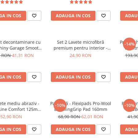
A IN COS
ADAUGA IN COS
ADAU
nt decontaminare cu
Set 2 Lavete microfibră
Pre-wash
-14%
 Shiny Garage Smooth
premium pentru interior -
de cit
y Lube (500ml)
Premium Microfibres 400gsm
Citru
0 RON
41,31 RON
24,90 RON
193,9
White Towels
A IN COS
ADAUGA IN COS
ADAU
ete mediu abraziv -
Pad lână - Flexipads Pro-Wool
Pad bur
-10%
-10%
Line Comfort 125mm
DetailingGrip Pad 160mm
BadBo
Medium Polishing
52,90 RON
68,90 RON
62,01 RON
41,9
A IN COS
ADAUGA IN COS
ADAU