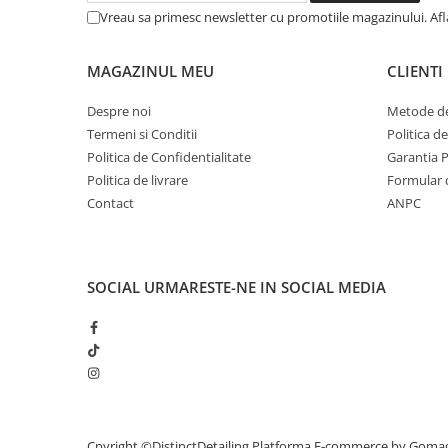
Vreau sa primesc newsletter cu promotiile magazinului. Af
MAGAZINUL MEU
CLIENTI
Despre noi
Metode de
Termeni si Conditii
Politica d
Politica de Confidentialitate
Garantia 
Politica de livrare
Formular 
Contact
ANPC
SOCIAL
URMARESTE-NE IN SOCIAL MEDIA
Cpyright ©DistinctDetailing
Platforma E-commerce by Goma