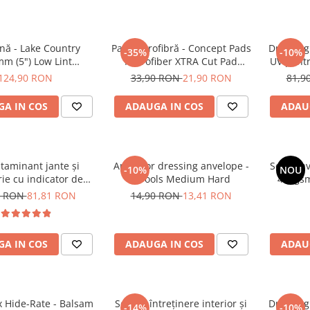
nă - Lake Country
Pad microfibră - Concept Pads
Dressing 
-35%
-10%
m (5") Low Lint
Microfiber XTRA Cut Pad
UV pentr
hed Lambswool Pad
135mm
Interior 
124,90 RON
33,90 RON
21,90 RON
81,9
A IN COS
ADAUGA IN COS
ADAU
taminant jante și
Aplicator dressing anvelope -
Set 3 La
-10%
NOU
ie cu indicator de
GTools Medium Hard
400gsm
 (efect sângerare) -
Ang
0 RON
81,81 RON
14,90 RON
13,41 RON
rage D-Tox One Iron
Remover (1L)
A IN COS
ADAUGA IN COS
ADAU
 Hide-Rate - Balsam
Soluție întreținere interior și
Dressing 
-14%
-10%