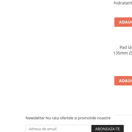
hidratan
piele
ADAUG
Pad lâ
135mm (5
ADAUG
Newsletter
Nu rata ofertele si promotiile noastre