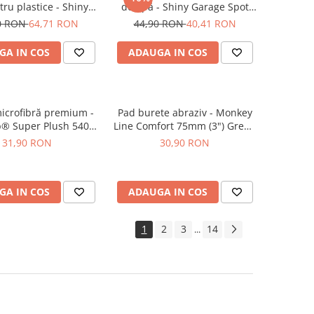
ru plastice - Shiny
de apă - Shiny Garage Spot
ge Satin (500ml)
Off (500ml)
0 RON
64,71 RON
44,90 RON
40,41 RON
GA IN COS
ADAUGA IN COS
icrofibră premium -
Pad burete abraziv - Monkey
b® Super Plush 540
Line Comfort 75mm (3") Green
ean Microfiber
Heavy-Cut
31,90 RON
30,90 RON
GA IN COS
ADAUGA IN COS
1
2
3
14
...