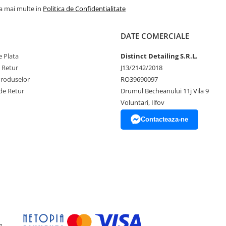
la mai multe in
Politica de Confidentialitate
DATE COMERCIALE
 Plata
Distinct Detailing S.R.L.
e Retur
J13/2142/2018
Produselor
RO39690097
de Retur
Drumul Becheanului 11j Vila 9
Voluntari, Ilfov
Contacteaza-ne
g