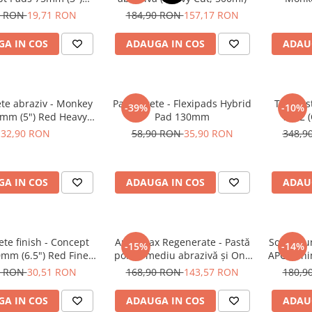
ow Polishing Pad
Orang
0 RON
19,71 RON
184,90 RON
157,17 RON
A IN COS
ADAUGA IN COS
ADAU
te abraziv - Monkey
Pad burete - Flexipads Hybrid
TAC Sys
-39%
-10%
5mm (5") Red Heavy-
Pad 130mm
SiO2 (
Cut Pad
ceramic 
32,90 RON
58,90 RON
35,90 RON
348,9
și mo
A IN COS
ADAUGA IN COS
ADAU
te finish - Concept
Angelwax Regenerate - Pastă
Soluție u
-15%
-14%
mm (6.5") Red Fine-
polish mediu abrazivă şi One
APC - Sh
Cut Pad
Step (Medium Cut, 500ml)
0 RON
30,51 RON
168,90 RON
143,57 RON
180,9
A IN COS
ADAUGA IN COS
ADAU