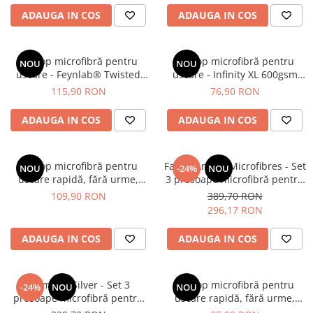
ADAUGA IN COS
ADAUGA IN COS
Prosop microfibră pentru
Prosop microfibră pentru
NOU
NOU
uscare - Feynlab® Twisted
uscare - Infinity XL 600gsm
Logic Korean Microfiber Large
Edgeless Drying Towel -
115,90 RON
76,90 RON
Drying Towel
Mammoth
ADAUGA IN COS
ADAUGA IN COS
Prosop microfibră pentru
Fallen Angels Microfibres - Set
NOU
-24%
NOU
uscare rapidă, fără urme,
3 prosoape microfibră pentru
60x90cm, 1200gsm - Premium
uscare rapidă, fără urme,
109,90 RON
389,70 RON
Silver
60x90cm, 1400gsm
296,17 RON
ADAUGA IN COS
ADAUGA IN COS
Premium Silver - Set 3
Prosop microfibră pentru
-24%
NOU
NOU
prosoape microfibră pentru
uscare rapidă, fără urme,
uscare rapidă, fără urme,
40x40cm, 650gsm - Fallen