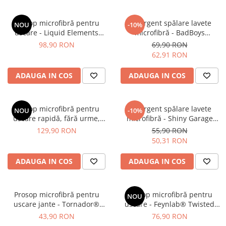
Prosop microfibră pentru
Detergent spălare lavete
NOU
-10%
uscare - Liquid Elements
microfibră - BadBoys
Black Hole XL Blue
Microfiber Wash (500ml)
98,90 RON
69,90 RON
62,91 RON
ADAUGA IN COS
ADAUGA IN COS
Prosop microfibră pentru
Detergent spălare lavete
NOU
-10%
uscare rapidă, fără urme,
microfibră - Shiny Garage
60x90cm, 1400gsm - Fallen
Enzyme Microfiber Wash
129,90 RON
55,90 RON
Angels Microfibres
(500ml)
50,31 RON
ADAUGA IN COS
ADAUGA IN COS
Prosop microfibră pentru
Prosop microfibră pentru
NOU
uscare jante - Tornador®
uscare - Feynlab® Twisted
Micro Giant
Logic Korean Microfiber Small
43,90 RON
76,90 RON
Drying Towel