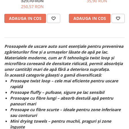
329,70 RON
35,90 RON
60x90cm, 1200gsm
Angels Microfibres Wheelie
250,57 RON
Dry
ADAUGA IN COS
ADAUGA IN COS
Prosoapele de uscare auto sunt esențiale pentru prevenirea
zgârieturilor fine și a urmașelor lăsate de apă pe lac.
Materialele moderne, cum ar fi tehnologia twist loop și
microfibra coreeană de densitate ridicată, permit absorbția
unor cantități mari de apă fără a deteriora suprafața.
În această categorie găsești o gamă diversificată:
Prosoape twist loop – cele mai eficiente pentru uscare
rapidă
Prosoape fluffy – pufoase, sigure pe lac sensibil
Prosoape cu fibre lungi – absorb destulă apă pentru
panouri mari
Prosoape cu fibre scurte – ideale pentru zone inferioare
sau contururi
Mini drying towels – pentru muchii, praguri și zone
înguste