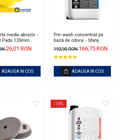
ete mediu abraziv -
Pre-wash concentrat pe
t Pads 135mm
bază de citrice - Shiny
ellow Polishing Pad
Garage Citrus Infused TFR
26,01 RON
166,75 RON
RON
193,90 RON
(5L)
ADAUGA IN COS
ADAUGA IN COS
-14%