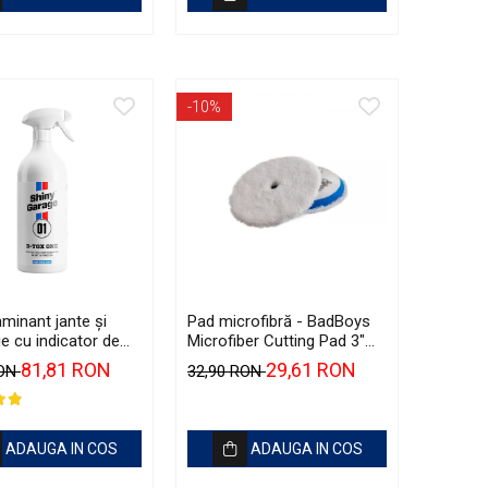
-10%
minant jante și
Pad microfibră - BadBoys
e cu indicator de
Microfiber Cutting Pad 3"
(efect sângerare) -
(75mm)
81,81 RON
29,61 RON
RON
32,90 RON
arage D-Tox One
mover (1L)
ADAUGA IN COS
ADAUGA IN COS