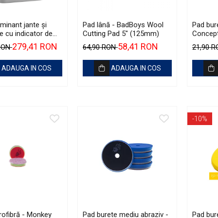
inant jante și
Pad lână - BadBoys Wool
Pad bur
e cu indicator de
Cutting Pad 5" (125mm)
Concept
- Shiny Garage D-
Orange
279,41 RON
58,41 RON
 RON
64,90 RON
21,90 
 Iron Remover (5L)
ADAUGA IN COS
ADAUGA IN COS
-10%
rofibră - Monkey
Pad burete mediu abraziv -
Pad bur