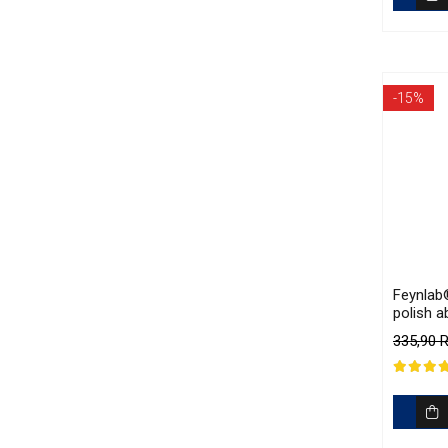
-15%
Feynlab
polish a
1L)
335,90