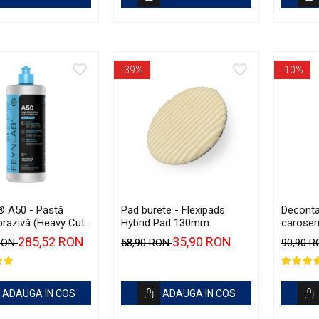
-39%
-10%
® A50 - Pastă
Pad burete - Flexipads
Deconta
brazivă (Heavy Cut,
Hybrid Pad 130mm
caroseri
reacție 
285,52 RON
35,90 RON
 RON
58,90 RON
90,90 
Shiny G
Iron Re
ADAUGA IN COS
ADAUGA IN COS