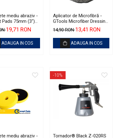
ete mediu abraziv -
Aplicator de Microfibră -
 Pads 75mm (3")
GTools Microfiber Dressing
 Medium-Cut Pad
Applicator
19,71 RON
13,41 RON
RON
14,90 RON
ADAUGA IN COS
ADAUGA IN COS
-10%
ete mediu abraziv -
Tornador® Black Z-020RS