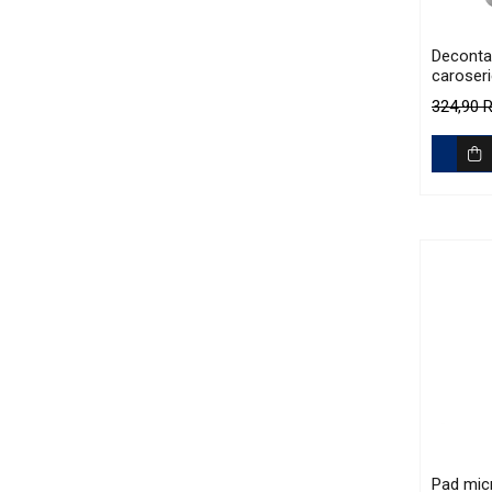
Decontam
caroseri
reacție 
324,90
Tox One
Pad mic