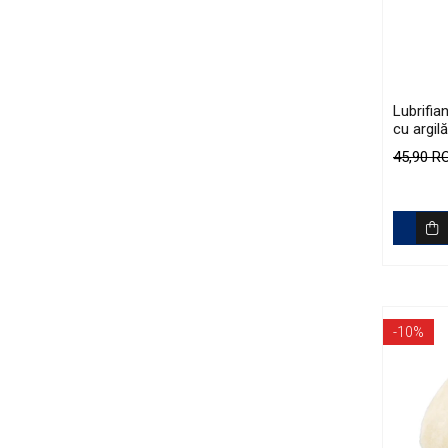
Curăţare
Textile
Plastice
Piele
Lubrifia
Tratamente şi Întreţinere
cu argil
Textile
Smooth 
45,90 
Plastice
Piele
Odorizante
Accesorii
Recondiţionare Piele
Microfibre
-10%
Mănuşi Spălare
Prosoape Uscare
Lavete Microfibră
Aplicatoare Microfibră