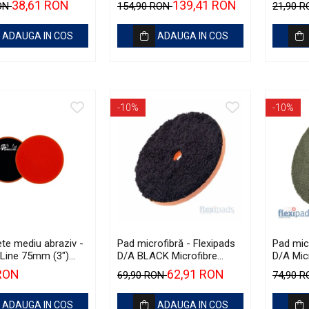
38,61 RON
139,41 RON
RON
154,90 RON
21,90 
Finish Black Trim Restorer
(56ml)
ADAUGA IN COS
ADAUGA IN COS
-10%
-10%
te mediu abraziv -
Pad microfibră - Flexipads
Pad micr
Line 75mm (3")
D/A BLACK Microfibre
D/A Mic
Medium-Cut Pad
Cutting Disc 6" (150mm)
Cutting
 RON
62,91 RON
69,90 RON
74,90 
ADAUGA IN COS
ADAUGA IN COS