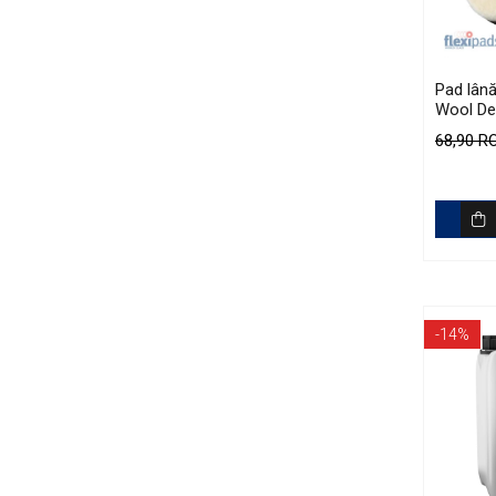
Accesorii Detailing Auto
Pulverizatoare
Pad lână
Pensule şi Perii
Wool Det
160mm
Mănuşi Nitril / Diverse
68,90 
Kit-uri Detailing
Seria PRO (5L & 25L)
Exterior
Interior
Jante şi Anvelope
Compartiment Motor
-14%
Paint Protection Film (PPF)
Oferte Speciale
Detailing Outlet
Distinct Lifestyle
Acreditări & Training