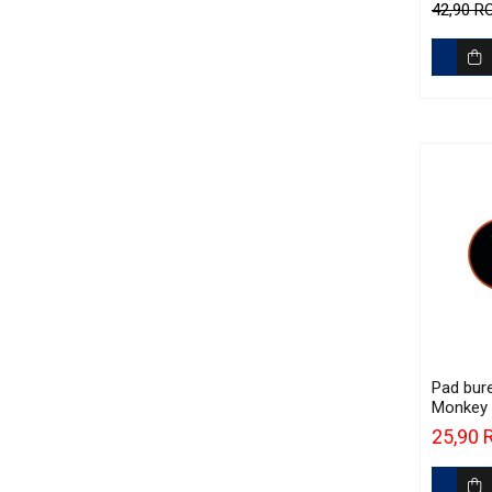
42,90 
Pad bure
Monkey 
Orange 
25,90