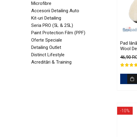
Sticlă / Geamuri
Microfibre
Accesorii Detailing Auto
Tratament Plastice
Kit-uri Detailing
Corecţie
Seria PRO (5L & 25L)
Maşini de Polishat
Paint Protection Film (PPF)
Oferte Speciale
Paste Polish
Pad lână
Detailing Outlet
Wool Det
Paste Polish Gama Marină
135mm
Distinct Lifestyle
46,90 
Pad-uri Polish
Acreditări & Training
Degresanţi
Protecţie
Pregătire Suprafeţe
Protecţii Ceramice
Sealant şi Quick Detailer
-10%
Ceară Auto
Interior