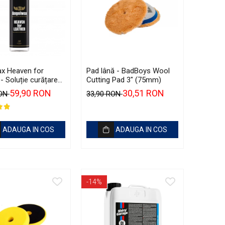
x Heaven for
Pad lână - BadBoys Wool
- Soluție curățare
Cutting Pad 3" (75mm)
u pH neutru (500ml)
59,90 RON
30,51 RON
RON
33,90 RON
ADAUGA IN COS
ADAUGA IN COS
-14%