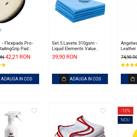
 - Flexipads Pro-
Set 5 Lavete 310gsm -
Angelwa
ailingGrip Pad
Liquid Elements Value
Leather 
Microfibres Blue
piele, c
42,21 RON
39,90 RON
RON
74,90 
ADAUGA IN COS
ADAUGA IN COS
-10%
NOU