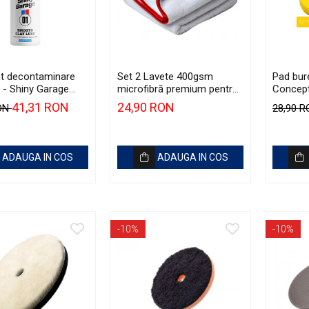
nt decontaminare
Set 2 Lavete 400gsm
Pad bur
ă - Shiny Garage
microfibră premium pentru
Concep
Clay Lube (500ml)
interior - Premium
(5.5") Y
41,31 RON
24,90 RON
RON
28,90 
Microfibres White Towels
ADAUGA IN COS
ADAUGA IN COS
-10%
-10%