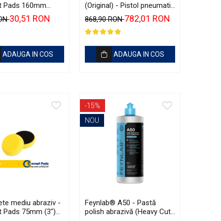
t Pads 160mm
(Original) - Pistol pneumatic
ellow Polishing Pad
pentru curățare
30,51 RON
782,01 RON
RON
868,90 RON
ADAUGA IN COS
ADAUGA IN COS
-15%
NOU
ete mediu abraziv -
Feynlab® A50 - Pastă
 Pads 75mm (3")
polish abrazivă (Heavy Cut,
Polishing Pad
500ml)