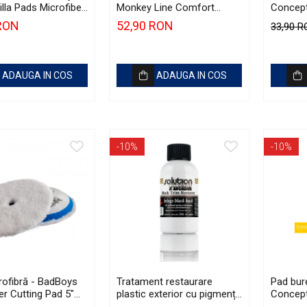
illa Pads Microfiber
Monkey Line Comfort
Concep
Polish Pad 80mm
125mm (5") Medium
(6.5") Y
 RON
52,90 RON
33,90 
Polishing
ADAUGA IN COS
ADAUGA IN COS
-10%
-10%
rofibră - BadBoys
Tratament restaurare
Pad bur
er Cutting Pad 5"
plastic exterior cu pigmenți
Concept
)
de carbon, 56ml - Solution
Yellow 