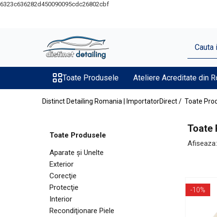
6323c636282d450090095cdc26802cbf
Toate Produsele
Aparate şi Unelte
Unelte Tornador®
Toate Produsele
Ateliere Acreditate din 
Piese de Schimb Tornador®
Maşini de Polishat
Distinct Detailing Romania | ImportatorDirect /
Toate Pro
Talere şi Piese de Schimb
Toate 
Lămpi Inspecţie şi Lucru
Toate Produsele
Afiseaza:
Exterior
Aparate şi Unelte
Pre-Spălare şi Spălare
Exterior
Decontaminare
Corecţie
Protecţie
Jante şi Anvelope
-10%
Interior
Compartiment Motor
Recondiţionare Piele