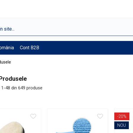
România
Cont B2B
dusele
Produsele
1-
48
din
649
produse
-20%
NOU