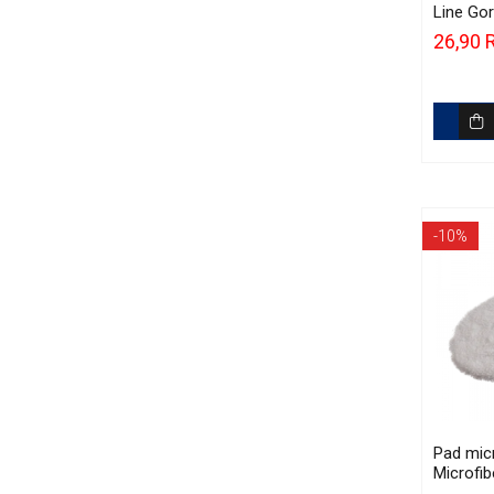
Line Gor
Cut N' 
26,90
-10%
Pad mic
Microfib
(125mm