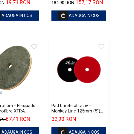
19,71 RON
157,17 RON
RON
184,90 RON
ADAUGA IN COS
ADAUGA IN COS
ofibră - Flexipads
Pad burete abraziv -
rofibre XTRA
Monkey Line 125mm (5")
 Disc 6" (155mm)
Red Heavy-Cut Pad
67,41 RON
32,90 RON
RON
ADAUGA IN COS
ADAUGA IN COS