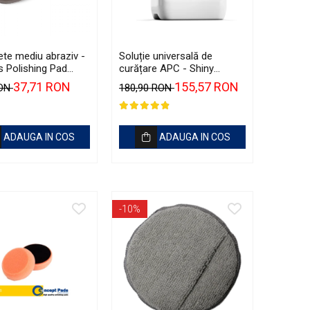
ete mediu abraziv -
Soluție universală de
 Polishing Pad
curățare APC - Shiny
50mm
Garage All Around APC (5L)
37,71 RON
155,57 RON
RON
180,90 RON
ADAUGA IN COS
ADAUGA IN COS
-10%