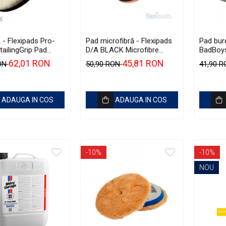
 - Flexipads Pro-
Pad microfibră - Flexipads
Pad bur
ailingGrip Pad
D/A BLACK Microfibre
BadBoys
Cutting Disc 5" (125mm)
130/1
62,01 RON
45,81 RON
RON
50,90 RON
41,90 
ADAUGA IN COS
ADAUGA IN COS
-10%
-10%
NOU