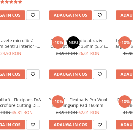
A IN COS
ADAUGA IN COS
ADAU
Lavete microfibră
Pad burete mediu abraziv -
Lubrifia
-10%
NOU
-10%
 pentru interior -
Concept Pads 135mm (5.5")
argilă -
Microfibres 400gsm
Yellow Polishing Pad
Cl
24,90 RON
28,90 RON
26,01 RON
45,9
hite Towels
A IN COS
ADAUGA IN COS
ADAU
fibră - Flexipads D/A
Pad lână - Flexipads Pro-Wool
Pad bur
-10%
-10%
rofibre Cutting Disc
DetailingGrip Pad 160mm
BadBo
5" (125mm)
0 RON
45,81 RON
68,90 RON
62,01 RON
41,9
A IN COS
ADAUGA IN COS
ADAU