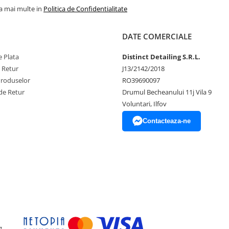
la mai multe in
Politica de Confidentialitate
DATE COMERCIALE
 Plata
Distinct Detailing S.R.L.
e Retur
J13/2142/2018
Produselor
RO39690097
de Retur
Drumul Becheanului 11j Vila 9
Voluntari, Ilfov
Contacteaza-ne
g