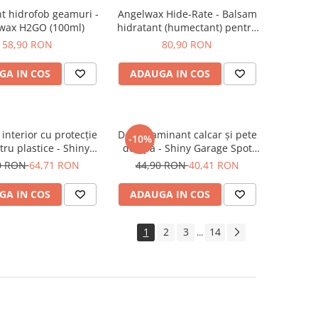
t hidrofob geamuri -
Angelwax Hide-Rate - Balsam
wax H2GO (100ml)
hidratant (humectant) pentru
piele naturală (250ml)
58,90 RON
80,90 RON
GA IN COS
ADAUGA IN COS
interior cu protecție
Decontaminant calcar și pete
-10%
ru plastice - Shiny
de apă - Shiny Garage Spot
ge Satin (500ml)
Off (500ml)
0 RON
64,71 RON
44,90 RON
40,41 RON
GA IN COS
ADAUGA IN COS
1
2
3
14
...