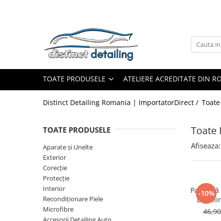
Toate Produsele
Aparate şi Unelte
Unelte Tornador®
TOATE PRODUSELE
ATELIERE ACREDITATE DIN 
Piese de Schimb Tornador®
Maşini de Polishat
Distinct Detailing Romania | ImportatorDirect /
Toate
Talere şi Piese de Schimb
Lămpi Inspecţie şi Lucru
Toate 
TOATE PRODUSELE
Exterior
Afiseaza:
Aparate şi Unelte
Pre-Spălare şi Spălare
Exterior
Corecţie
Decontaminare
Protecţie
Jante şi Anvelope
Interior
Pad lână 
-10%
Recondiţionare Piele
Detail
Compartiment Motor
Microfibre
46,9
Sticlă / Geamuri
Accesorii Detailing Auto