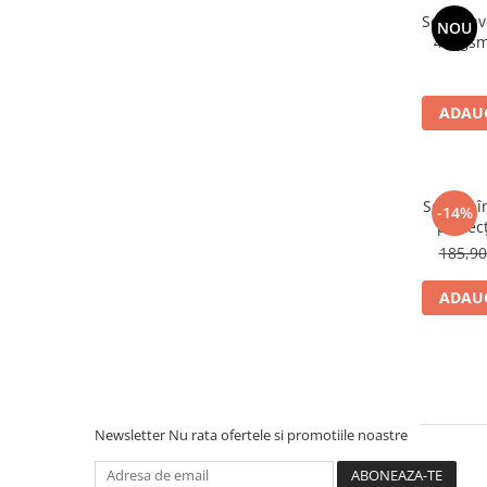
Set 3 La
NOU
400gsm
Ang
ADAUG
Soluție î
-14%
protecț
Garage
185,9
ADAUG
Newsletter
Nu rata ofertele si promotiile noastre