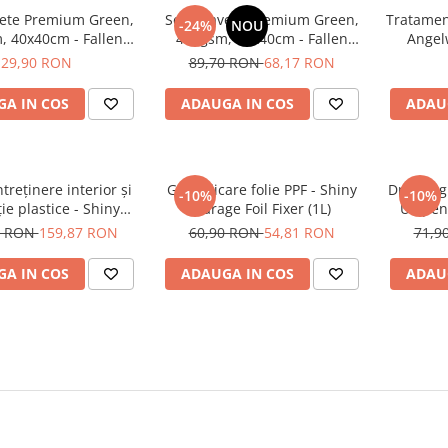
vete Premium Green,
Set 9 Lavete Premium Green,
Tratamen
-24%
NOU
, 40x40cm - Fallen
400gsm, 40x40cm - Fallen
Angel
els Microfibres
Angels Microfibres
29,90 RON
89,70 RON
68,17 RON
A IN COS
ADAUGA IN COS
ADAU
ntreținere interior și
Gel aplicare folie PPF - Shiny
Dressing 
-10%
-10%
ie plastice - Shiny
Garage Foil Fixer (1L)
UV pent
 Interior QD (5L)
Gara
0 RON
159,87 RON
60,90 RON
54,81 RON
71,9
A IN COS
ADAUGA IN COS
ADAU