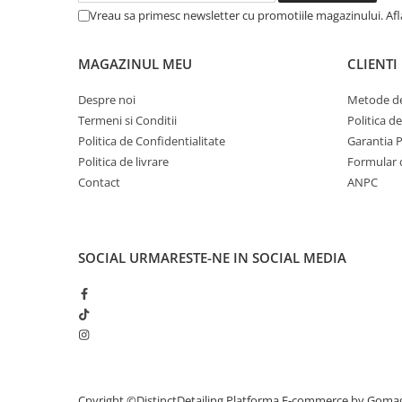
Vreau sa primesc newsletter cu promotiile magazinului. Af
MAGAZINUL MEU
CLIENTI
Despre noi
Metode de
Termeni si Conditii
Politica d
Politica de Confidentialitate
Garantia 
Politica de livrare
Formular 
Contact
ANPC
SOCIAL
URMARESTE-NE IN SOCIAL MEDIA
Cpyright ©DistinctDetailing
Platforma E-commerce by Goma