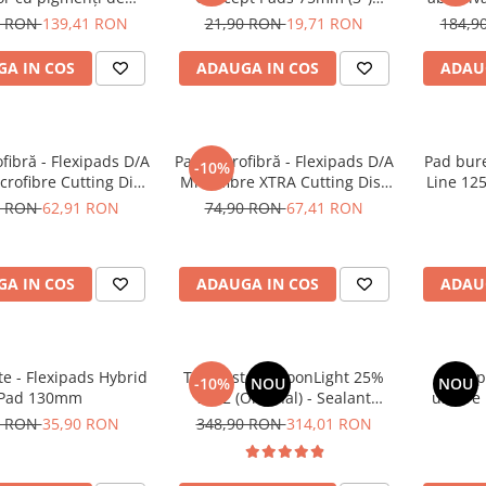
6ml - Solution Finish
Yellow Polishing Pad
0 RON
139,41 RON
21,90 RON
19,71 RON
184,9
rim Restorer (56ml)
A IN COS
ADAUGA IN COS
ADAU
fibră - Flexipads D/A
Pad microfibră - Flexipads D/A
Pad bure
-10%
rofibre Cutting Disc
Microfibre XTRA Cutting Disc
Line 12
6" (150mm)
6" (155mm)
0 RON
62,91 RON
74,90 RON
67,41 RON
A IN COS
ADAUGA IN COS
ADAU
e - Flexipads Hybrid
TAC System MoonLight 25%
Prosop
-10%
NOU
NOU
Pad 130mm
SiO2 (Original) - Sealant
uscare 
ceramic pentru autovehicule
Liquid 
0 RON
35,90 RON
348,90 RON
314,01 RON
și motociclete (250ml)