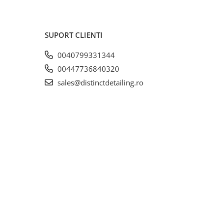
SUPORT CLIENTI
0040799331344
00447736840320
sales@distinctdetailing.ro