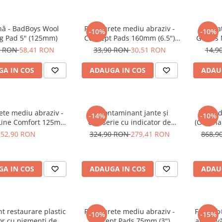
nă - BadBoys Wool
Pad burete mediu abraziv -
Aplica
-10%
-10%
ng Pad 5" (125mm)
Concept Pads 160mm (6.5")
GTools 
Yellow Polishing Pad
0 RON
58,41 RON
33,90 RON
30,51 RON
14,9
A IN COS
ADAUGA IN COS
ADAU
ete mediu abraziv -
Decontaminant jante și
Tornad
-14%
-10%
Line Comfort 125mm
caroserie cu indicator de
(Origina
Medium Polishing
reacție - Shiny Garage D-Tox
pe
52,90 RON
324,90 RON
279,41 RON
868,9
One Iron Remover (5L)
A IN COS
ADAUGA IN COS
ADAU
t restaurare plastic
Pad burete mediu abraziv -
Feynlab
-10%
-15%
or cu pigmenți de
Concept Pads 75mm (3")
abraziv