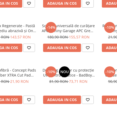
A IN COS
ADAUGA IN COS
ADAU
 Regenerate - Pastă
Soluție universală de curățare
Recipien
-14%
-10%
ediu abrazivă şi One
APC - Shiny Garage APC Green
Shin
Medium Cut, 500ml)
(5L)
0 RON
143,57 RON
180,90 RON
155,57 RON
21,9
A IN COS
ADAUGA IN COS
ADAU
fibră - Concept Pads
Dressing interior cu protecție
Decon
-10%
NOU
-10%
iber XTRA Cut Pad
UV pentru plastice - BadBoys
carose
135mm
Interior Dressing Boys (500ml)
reacție
0 RON
21,90 RON
81,90 RON
73,71 RON
90,9
Shiny Ga
A IN COS
ADAUGA IN COS
ADAU