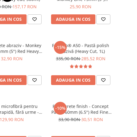
Orange Medium-Cut Pad
0 RON
157,17 RON
25,90 RON
GA IN COS
ADAUGA IN COS
te abraziv - Monkey
Feynlab® A50 - Pastă polish
-15%
5mm (5") Red Heavy-
abrazivă (Heavy Cut, 1L)
Cut Pad
32,90 RON
335,90 RON
285,52 RON
GA IN COS
ADAUGA IN COS
 microfibră pentru
Pad burete finish - Concept
-10%
rapidă, fără urme -
Pads 160mm (6.5") Red Fine-
Elements Black Hole
Cut Pad
129,90 RON
33,90 RON
30,51 RON
Supersize