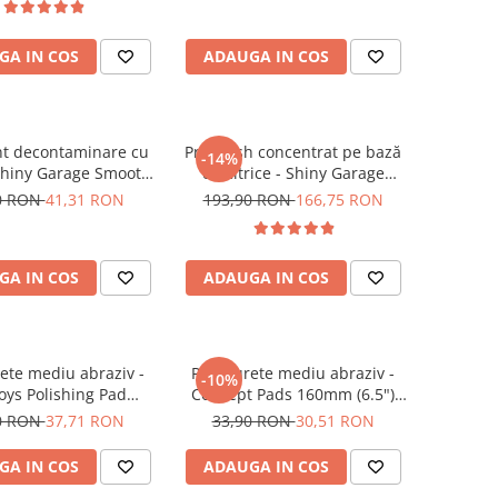
GA IN COS
ADAUGA IN COS
nt decontaminare cu
Pre-wash concentrat pe bază
-14%
 Shiny Garage Smooth
de citrice - Shiny Garage
ay Lube (500ml)
Citrus Infused TFR (5L)
0 RON
41,31 RON
193,90 RON
166,75 RON
GA IN COS
ADAUGA IN COS
ete mediu abraziv -
Pad burete mediu abraziv -
-10%
ys Polishing Pad
Concept Pads 160mm (6.5")
130/150mm
Orange Medium-Cut Pad
0 RON
37,71 RON
33,90 RON
30,51 RON
GA IN COS
ADAUGA IN COS