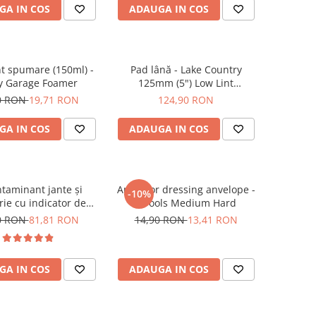
GA IN COS
ADAUGA IN COS
t spumare (150ml) -
Pad lână - Lake Country
y Garage Foamer
125mm (5") Low Lint
Prewashed Lambswool Pad
0 RON
19,71 RON
124,90 RON
GA IN COS
ADAUGA IN COS
taminant jante și
Aplicator dressing anvelope -
-10%
rie cu indicator de
GTools Medium Hard
 (efect sângerare) -
0 RON
81,81 RON
14,90 RON
13,41 RON
rage D-Tox One Iron
Remover (1L)
GA IN COS
ADAUGA IN COS