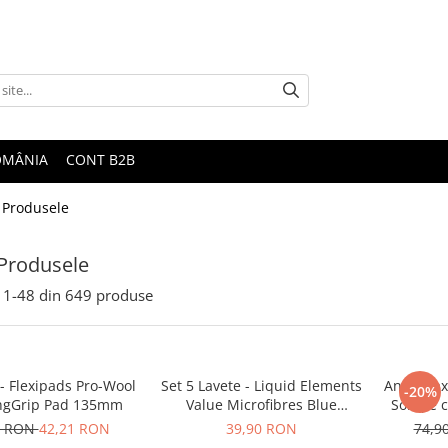
ROMÂNIA
CONT B2B
 Produsele
Produsele
1-
48
din
649
produse
- Flexipads Pro-Wool
Set 5 Lavete - Liquid Elements
Angelwax 
-20%
ingGrip Pad 135mm
Value Microfibres Blue
Soluție 
310gsm
n
0 RON
42,21 RON
39,90 RON
74,9