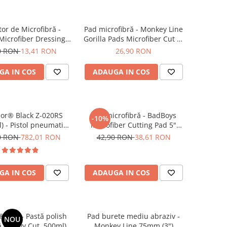
tor de Microfibră -
Pad microfibră - Monkey Line
Microfiber Dressing
Gorilla Pads Microfiber Cut N'
Applicator
Polish Pad 80mm
0 RON
13,41 RON
26,90 RON
GA IN COS
ADAUGA IN COS
or® Black Z-020RS
Pad microfibră - BadBoys
-10%
l) - Pistol pneumatic
Microfiber Cutting Pad 5"
ntru curățare
(125mm)
0 RON
782,01 RON
42,90 RON
38,61 RON
GA IN COS
ADAUGA IN COS
® A50 - Pastă polish
Pad burete mediu abraziv -
NOU
ă (Heavy Cut, 500ml)
Monkey Line 75mm (3")