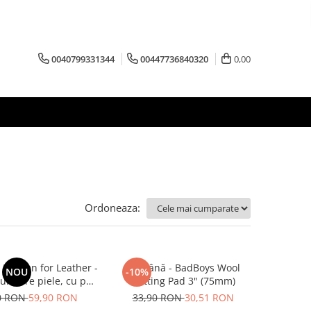
0040799331344
00447736840320
0,00
Ordoneaza:
Heaven for Leather -
Pad lână - BadBoys Wool
NOU
-10%
curățare piele, cu pH
Cutting Pad 3" (75mm)
eutru (500ml)
0 RON
59,90 RON
33,90 RON
30,51 RON