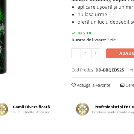
aplicare ușoară și un mir
nu lasă urme
oferă un luciu deosebit s
IN STOC
Durata de livrare:
2 zile
ADAUG
Cod Produs:
DD-BBQED525
Ai
Adauga la Favorite
Cere 
Gamă Diversificată
Profesionişti şi Entu
Soluţii, Unelte, Accesorii
Produse pentru toate exi