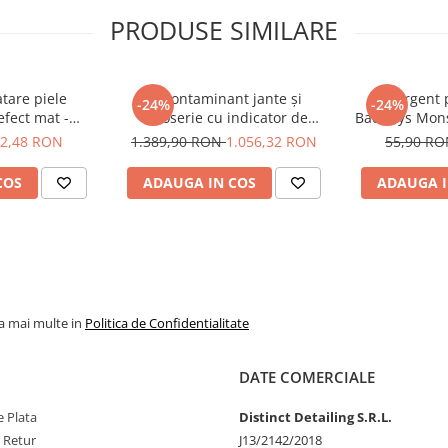
plică conform
PRODUSE SIMILARE
tă diluare
tare piele
Decontaminant jante și
Detergent p
-24%
-24%
efect mat -
caroserie cu indicator de
BadBoys Mons
vopselei Quick Detailer, se
 Widow Touch
reacție - Shiny Garage D-Tox
2,48 RON
1.389,90 RON
1.056,32 RON
55,90 R
ml)
One Iron Remover (25L)
produsul cu aproximativ 20
COS
ADAUGA IN COS
ADAUGA I
osop; nu lăsați să se
oape moi din microfibră,
prafața, cu o a doua
entru a obține strălucire.
la mai multe in
Politica de Confidentialitate
DATE COMERCIALE
ltat pete
 Plata
Distinct Detailing S.R.L.
e Retur
J13/2142/2018