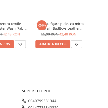
entru textile -
Soluție curățare piele, cu miros
Soluție 
-24%
-24%
ter Wash (Fabric
natural - BadBoys Leather
BadBoys 
Cleaner) (500ml)
Exorcist (500ml)
(Glass
ON
42,48 RON
55,90 RON
42,48 RON
55,90
N COS
ADAUGA IN COS
ADAUG
SUPORT CLIENTI
0040799331344
00447736840320