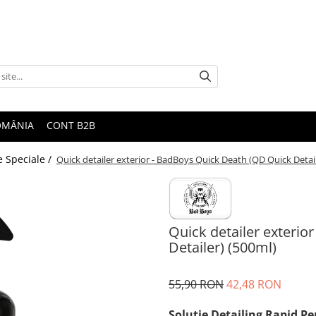
ROMÂNIA
CONT B2B
e Speciale /
Quick detailer exterior - BadBoys Quick Death (QD Quick Detail
Quick detailer exteri
Detailer) (500ml)
55,90 RON
42,48 RON
Soluție Detailing Rapid Pe