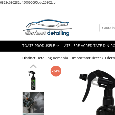
6323c636282d450090095cdc26802cbf
Toate Produsele
Aparate şi Unelte
Unelte Tornador®
Piese de Schimb Tornador®
TOATE PRODUSELE
ATELIERE ACREDITATE DIN 
Maşini de Polishat
Distinct Detailing Romania | ImportatorDirect /
Ofert
Talere şi Piese de Schimb
Lămpi Inspecţie şi Lucru
-24%
Exterior
Pre-Spălare şi Spălare
Decontaminare
Jante şi Anvelope
Compartiment Motor
Sticlă / Geamuri