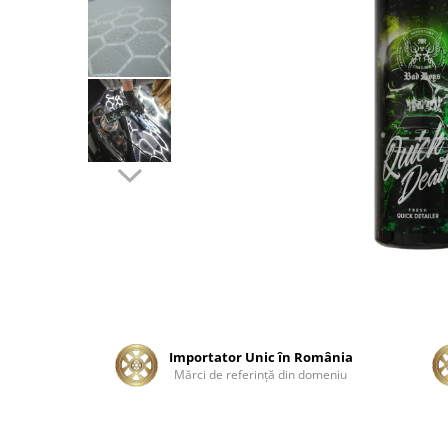
Tratament Plastice
Corecţie
Maşini de Polishat
Paste Polish
Paste Polish Gama Marină
Pad-uri Polish
Degresanţi
Protecţie
Pregătire Suprafeţe
Protecţii Ceramice
Sealant şi Quick Detailer
Ceară Auto
Importator Unic în România
Mărci de referinţă din domeniu
Interior
Curăţare
Textile