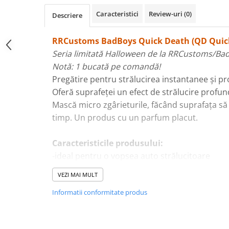
Plastice
Caracteristici
Review-uri
(0)
Descriere
Piele
Tratamente şi Întreţinere
RRCustoms BadBoys Quick Death (QD Quick
Textile
Seria limitată Halloween de la RRCustoms/Ba
Plastice
Notă: 1 bucată pe comandă!
Piele
Pregătire pentru strălucirea instantanee și pr
Oferă suprafeței un efect de strălucire profun
Odorizante
Mască micro zgârieturile, făcând suprafața s
Accesorii
timp. Un produs cu un parfum placut.
Recondiţionare Piele
Microfibre
Caracteristicile produsului:
Mănuşi Spălare
-ideal pentru o vopsea auto strălucitoare
Prosoape Uscare
-umple microzgârieturile și cavitățile de pe su
VEZI MAI MULT
-scoate în evidență profunzimea culorii din el
Lavete Microfibră
Informatii conformitate produs
-formează un strat hidrofob
Aplicatoare Microfibră
-produsul se poate aplica atat pe lacul uscat c
Accesorii Detailing Auto
-produsul este, de asemenea, potrivit ca lubrif
Pulverizatoare