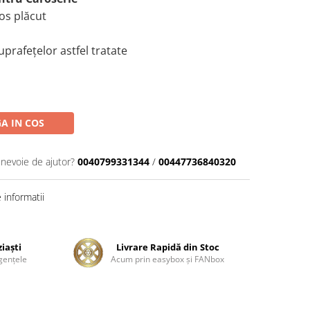
os plăcut
uprafețelor astfel tratate
A IN COS
 nevoie de ajutor?
0040799331344
/
00447736840320
informatii
ziaşti
Livrare Rapidă din Stoc
genţele
Acum prin easybox şi FANbox