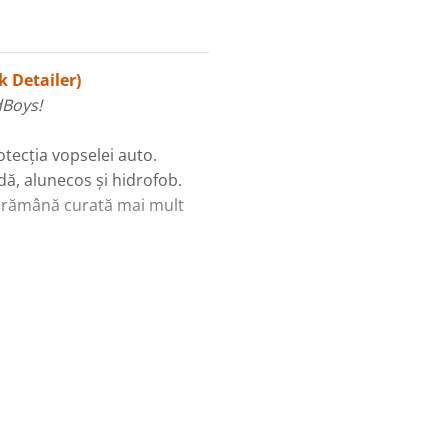
 Detailer)
dBoys!
otecția vopselei auto.
dă, alunecos și hidrofob.
ă rămână curată mai mult
prafețele vopsite
ementele pictate
at si pe cel umed
iant pentru argilă