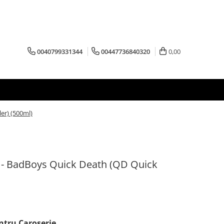
0040799331344
00447736840320
0,00
er) (500ml)
or - BadBoys Quick Death (QD Quick
ntru Caroserie