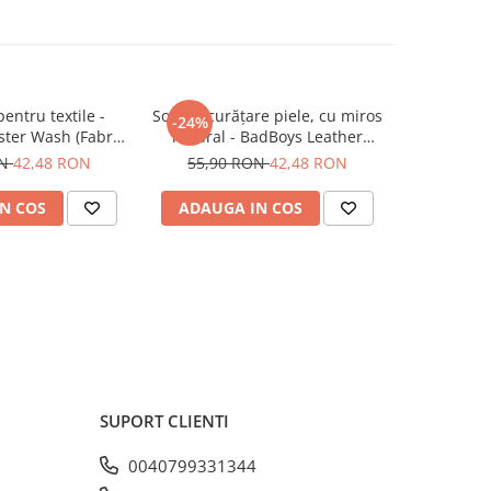
entru textile -
Soluție curățare piele, cu miros
Soluție 
-24%
-24%
ter Wash (Fabric
natural - BadBoys Leather
BadBoys 
Cleaner) (500ml)
Exorcist (500ml)
(Glass
ON
42,48 RON
55,90 RON
42,48 RON
55,90
N COS
ADAUGA IN COS
ADAUG
SUPORT CLIENTI
0040799331344