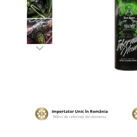
Tratament Plastice
Corecţie
Maşini de Polishat
Paste Polish
Paste Polish Gama Marină
Pad-uri Polish
Degresanţi
Protecţie
Pregătire Suprafeţe
Protecţii Ceramice
Sealant şi Quick Detailer
Ceară Auto
Importator Unic în România
Mărci de referinţă din domeniu
Interior
Curăţare
Textile