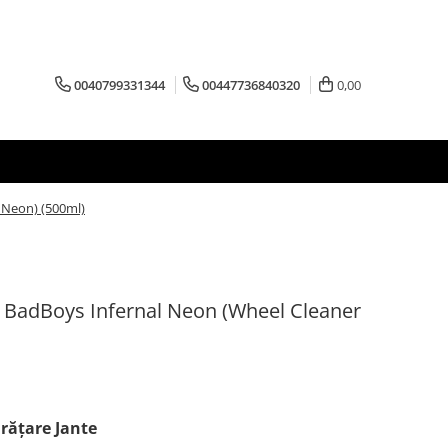
0040799331344
00447736840320
0,00
r Neon) (500ml)
 - BadBoys Infernal Neon (Wheel Cleaner
răţare Jante