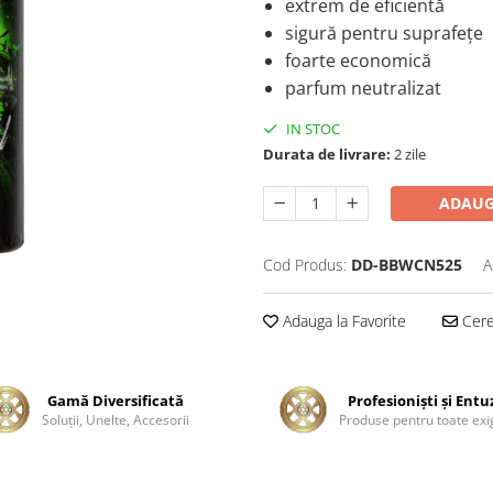
extrem de eficientă
sigură pentru suprafețe
foarte economică
parfum neutralizat
IN STOC
Durata de livrare:
2 zile
ADAUG
Cod Produs:
DD-BBWCN525
A
Adauga la Favorite
Cere 
Gamă Diversificată
Profesionişti şi Entu
Soluţii, Unelte, Accesorii
Produse pentru toate exi