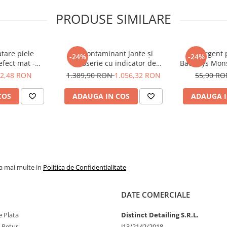
acidul responsabil
PRODUSE SIMILARE
ri
tare piele
Decontaminant jante și
Detergent p
-24%
-24%
efect mat -
caroserie cu indicator de
BadBoys Mons
 Widow Touch
reacție - Shiny Garage D-Tox
2,48 RON
1.389,90 RON
1.056,32 RON
55,90 R
entru a separa murdăria
ml)
One Iron Remover (25L)
 lăsați agentul să
COS
ADAUGA IN COS
ADAUGA I
rofibră curată pentru un
la mai multe in
Politica de Confidentialitate
DATE COMERCIALE
-un loc mai puțin vizibil
osiți pe jante lustruite,
 Plata
Distinct Detailing S.R.L.
ibitor de coroziune,
e Retur
J13/2142/2018