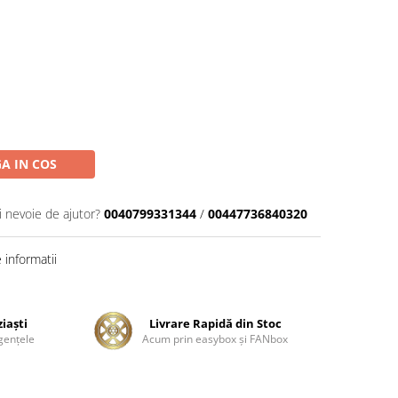
A IN COS
i nevoie de ajutor?
0040799331344
/
00447736840320
informatii
ziaşti
Livrare Rapidă din Stoc
genţele
Acum prin easybox şi FANbox