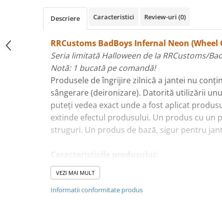
Plastice
Caracteristici
Review-uri
(0)
Descriere
Piele
Tratamente şi Întreţinere
RRCustoms BadBoys Infernal Neon (Wheel 
Textile
Seria limitată Halloween de la RRCustoms/Ba
Plastice
Notă: 1 bucată pe comandă!
Piele
Produsele de îngrijire zilnică a jantei nu conți
Odorizante
sângerare (deironizare). Datorită utilizării un
Accesorii
puteți vedea exact unde a fost aplicat produsu
extinde efectul produsului. Un produs cu un p
Recondiţionare Piele
struguri. Un produs de bază, sigur pentru jant
Microfibre
Mănuşi Spălare
Caracteristicile produsului:
Prosoape Uscare
Produs dedicat pentru curățarea jantei formu
VEZI MAI MULT
Lavete Microfibră
permite o pătrundere mai lungă a murdăriei ș
Informatii conformitate produs
produsul aderă la suprafața roții sub forma u
Aplicatoare Microfibră
ceea ce îl face să curgă de pe suprafață mai m
Accesorii Detailing Auto
gata de utilizare sigur pentru suprafețele cură
Pulverizatoare