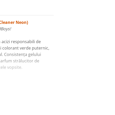
Cleaner Neon)
dBoys!
n acizi responsabili de
ui colorant verde puternic,
l. Consistența gelului
arfum strălucitor de
ele vopsite.
la de gel îmbunătățită
i o evaporare mai lentă,
nui glazur uniform de gel,
ult. produs cu pH alcalin
țate, dacă este aplicat