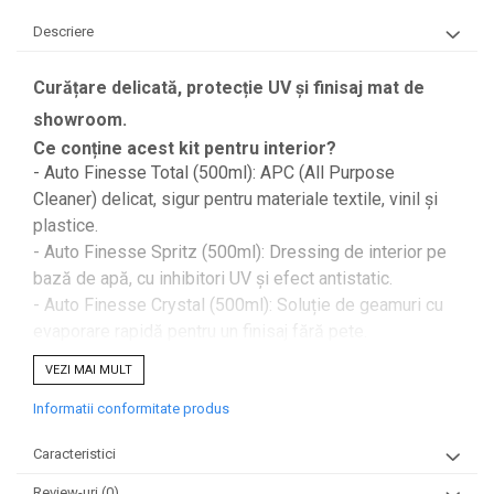
Descriere
Curățare delicată, protecție UV și finisaj mat de
showroom.
Ce conține acest kit pentru interior?
- Auto Finesse Total (500ml): APC (All Purpose
Cleaner) delicat, sigur pentru materiale textile, vinil și
plastice.
- Auto Finesse Spritz (500ml): Dressing de interior pe
bază de apă, cu inhibitori UV și efect antistatic.
- Auto Finesse Crystal (500ml): Soluție de geamuri cu
evaporare rapidă pentru un finisaj fără pete.
- Auto Finesse Interior Detailing Brush: Pensulă cu peri
VEZI MAI MULT
moi pentru curățarea grilelor de ventilație și a zonelor
greu accesibile.
Informatii conformitate produs
- Auto Finesse Work Cloth Trio (3 bucăți): Lavete din
Caracteristici
microfibră de calitate superioară, esențiale pentru
fiecare etapă a procesului.
Review-uri
(0)