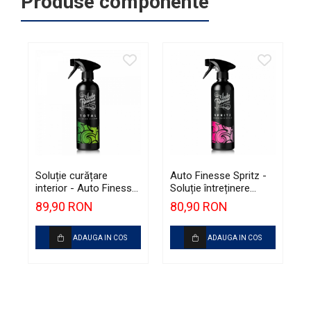
Produse componente
Soluție curățare
Auto Finesse Spritz -
S
interior - Auto Finesse
Soluție întreținere
g
Total (500ml)
interior și protecție
F
89,90 RON
80,90 RON
plastice, efect
(
antistatic (500ml)
ADAUGA IN COS
ADAUGA IN COS