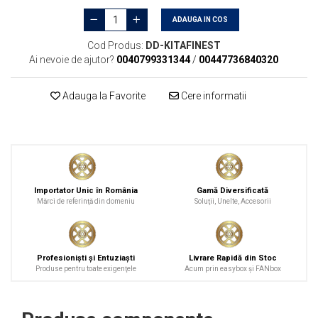
ADAUGA IN COS
Cod Produs:
DD-KITAFINEST
Ai nevoie de ajutor?
0040799331344
/
00447736840320
Adauga la Favorite
Cere informatii
Importator Unic în România
Gamă Diversificată
Mărci de referinţă din domeniu
Soluţii, Unelte, Accesorii
Profesionişti şi Entuziaşti
Livrare Rapidă din Stoc
Produse pentru toate exigenţele
Acum prin easybox şi FANbox