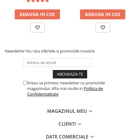
complet uscată.
2. Agitare:
Agită bine flaconul pentru a omogeniza
ADAUGA IN COS
ADAUGA IN COS
compușii de hidratare.
3. Aplicare:
Pune o cantitate mică de balsam pe un
aplicator de microfibră sau pe un burete moale.
4. Masare:
Masează produsul în piele cu mișcări
circulare, lucrând pe secțiuni.
Newsletter
Nu rata ofertele si promotiile noastre
5. Finisare:
Lasă balsamul să fie absorbit timp de
5-10 minute, apoi șterge orice surplus cu o lavetă
de microfibră curată și uscată pentru a uniformiza
aspectul mat.
Vreau sa primesc newsletter cu promotiile
magazinului. Afla mai multe in
Politica de
Confidentialitate
MAGAZINUL MEU
CLIENTI
DATE COMERCIALE