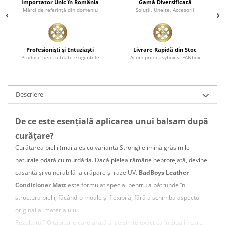
Importator Unic în România
Gamă Diversificată
Mărci de referinţă din domeniu
Soluţii, Unelte, Accesorii
Profesionişti şi Entuziaşti
Livrare Rapidă din Stoc
Produse pentru toate exigenţele
Acum prin easybox şi FANbox
Descriere
De ce este esențială aplicarea unui balsam după
curățare?
Curățarea pielii (mai ales cu varianta Strong) elimină grăsimile
naturale odată cu murdăria. Dacă pielea rămâne neprotejată, devine
casantă și vulnerabilă la crăpare și raze UV.
BadBoys Leather
Conditioner Matt
este formulat special pentru a pătrunde în
structura pielii, făcând-o moale și flexibilă, fără a schimba aspectul
original al materialului.
Rezultatul? O tapițerie care arată și se simte exact ca în ziua în care