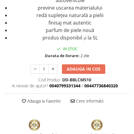
autovehicule
previne uscarea materialului
redă suplețea naturală a pielii
finisaj mat autentic
parfum de piele nouă
produs disponibil
i la 5L
ș
IN STOC
Durata de livrare:
2 zile
ADAUGA IN COS
Cod Produs:
DD-BBLCM510
Ai nevoie de ajutor?
0040799331344
/
00447736840320
Adauga la Favorite
Cere informatii