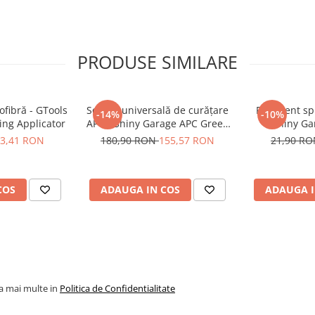
uternic.
PRODUSE SIMILARE
area materialelor plastice
ofibră - GTools
Soluție universală de curățare
Recipient sp
-14%
-10%
ea elementelor
ing Applicator
APC - Shiny Garage APC Green
Shiny Ga
(5L)
3,41 RON
180,90 RON
155,57 RON
21,90 R
COS
ADAUGA IN COS
ADAUGA I
urățați suprafața înainte
or Cleaner.
izare.
s pe un aplicator de
la mai multe in
Politica de Confidentialitate
afață cu mișcări circulare