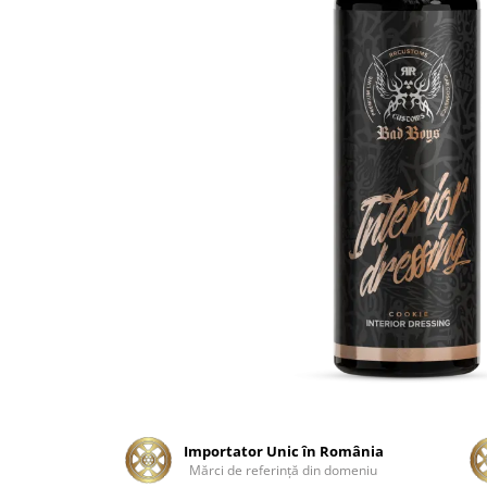
Tratament Plastice
Corecţie
Maşini de Polishat
Paste Polish
Paste Polish Gama Marină
Pad-uri Polish
Degresanţi
Protecţie
Pregătire Suprafeţe
Protecţii Ceramice
Sealant şi Quick Detailer
Ceară Auto
Interior
Curăţare
Importator Unic în România
Mărci de referinţă din domeniu
Textile