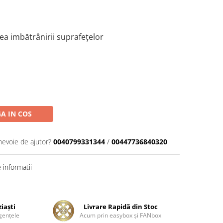
ea imbătrânirii suprafețelor
A IN COS
nevoie de ajutor?
0040799331344
/
00447736840320
informatii
ziaşti
Livrare Rapidă din Stoc
genţele
Acum prin easybox şi FANbox