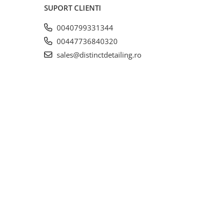
SUPORT CLIENTI
0040799331344
00447736840320
sales@distinctdetailing.ro