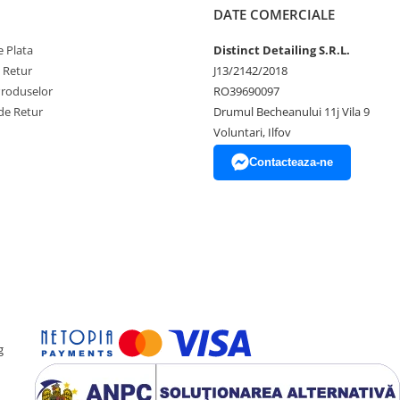
DATE COMERCIALE
microfibră curată după 1-2
at-satinat.
 Plata
Distinct Detailing S.R.L.
e Retur
J13/2142/2018
ața imediat după aplicare.
Produselor
RO39690097
atinat, lasă produsul să
de Retur
Drumul Becheanului 11j Vila 9
Nu uita să aplici și pe
Voluntari, Ilfov
nține elastice!
Contacteaza-ne
℃
de curățat este rece
g