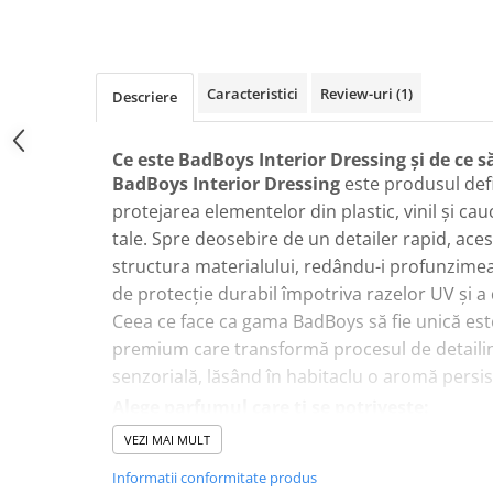
Plastice
Piele
Tratamente şi Întreţinere
Caracteristici
Review-uri
(1)
Descriere
Textile
Plastice
Ce este BadBoys Interior Dressing și de ce să
Piele
BadBoys Interior Dressing
este produsul defi
Odorizante
protejarea elementelor din plastic, vinil și cau
Accesorii
tale. Spre deosebire de un detailer rapid, ace
structura materialului, redându-i profunzimea 
Recondiţionare Piele
de protecție durabil împotriva razelor UV și a 
Microfibre
Ceea ce face ca gama BadBoys să fie unică est
Mănuşi Spălare
premium care transformă procesul de detailin
Prosoape Uscare
senzorială, lăsând în habitaclu o aromă persist
Lavete Microfibră
Alege parfumul care ți se potrivește:
Aplicatoare Microfibră
Cola:
Aroma clasică, energizantă și revigorant
VEZI MAI MULT
Cookies:
Note dulci, calde, de biscuiți proaspă
Accesorii Detailing Auto
Informatii conformitate produs
Bubble Gum:
Mirosul copilăriei, dulce și inten
Pulverizatoare