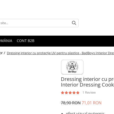
ROMÂNIA
CONT B2B
or /
Dressing interior cu protecție UV pentru plastice - BadBoys Interior Dr
Dressing interior cu p
Interior Dressing Cook
1 Review
78,90 RON
71,01 RON
efect vizual puternic