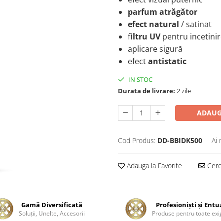
parfum atrăgător
efect natural
/ satinat
f
iltru UV
pentru incetinir
aplicare sigură
efect
antistatic
IN STOC
Durata de livrare:
2 zile
ADAUG
Cod Produs:
DD-BBIDK500
Ai 
Adauga la Favorite
Cere 
Gamă Diversificată
Profesionişti şi Entu
Soluţii, Unelte, Accesorii
Produse pentru toate exi