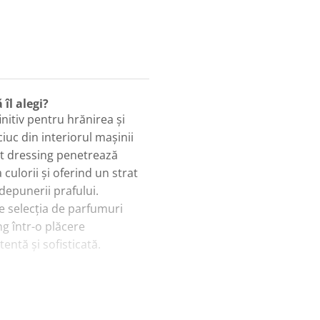
 îl alegi?
nitiv pentru hrănirea și
ciuc din interiorul mașinii
st dressing penetrează
culorii și oferind un strat
depunerii prafului.
e selecția de parfumuri
g într-o plăcere
entă și sofisticată.
ă.
t scoși din cuptor.
s.