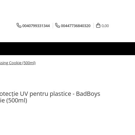
0040799331344
00447736840320
0,00
essing Cookie (500ml)
rotecție UV pentru plastice - BadBoys
ie (500ml)