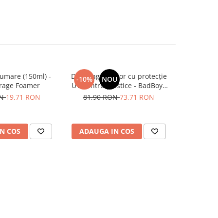
umare (150ml) -
Dressing interior cu protecție
Angelwax 
-10%
NOU
rage Foamer
UV pentru plastice - BadBoys
hidratant
Interior Dressing Boys (500ml)
piele 
ON
19,71 RON
81,90 RON
73,71 RON
N COS
ADAUGA IN COS
ADAUG