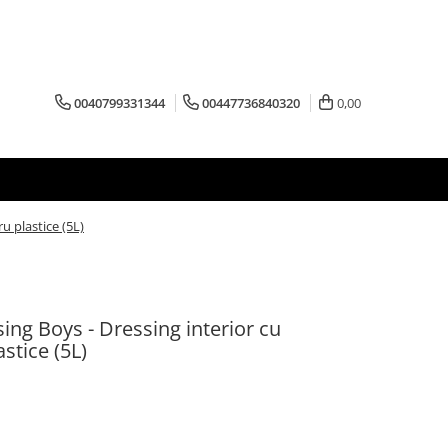
0040799331344
00447736840320
0,00
u plastice (5L)
ing Boys - Dressing interior cu
stice (5L)