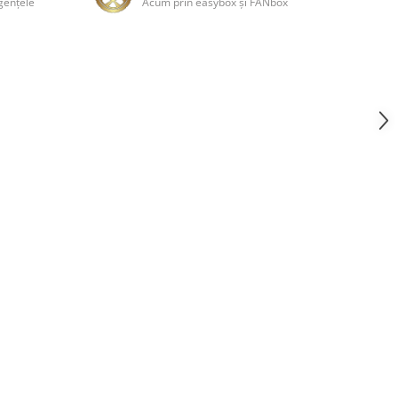
genţele
Acum prin easybox şi FANbox