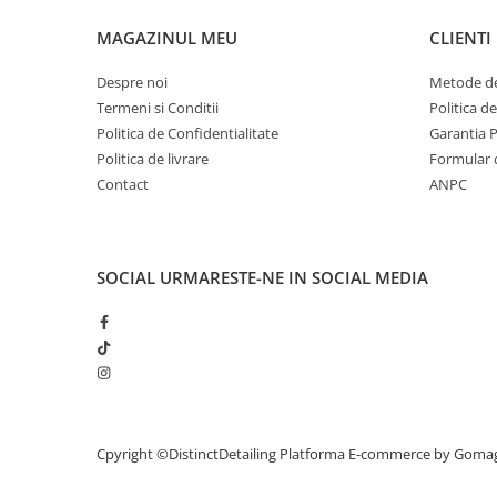
a nu se lăsa la îndemâna copiilor
MAGAZINUL MEU
CLIENTI
Despre noi
Metode de
Termeni si Conditii
Politica d
Politica de Confidentialitate
Garantia 
Politica de livrare
Formular 
Contact
ANPC
SOCIAL
URMARESTE-NE IN SOCIAL MEDIA
Cpyright ©DistinctDetailing
Platforma E-commerce by Goma