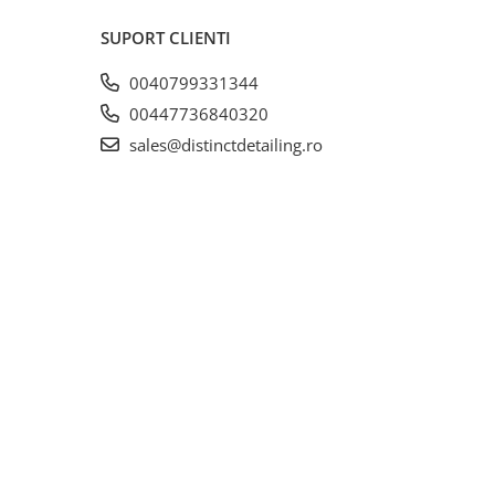
SUPORT CLIENTI
0040799331344
00447736840320
sales@distinctdetailing.ro