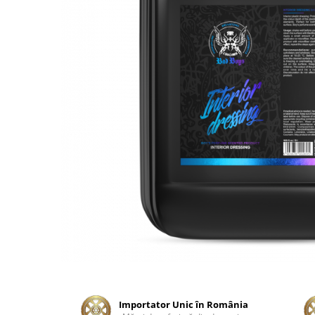
Tratament Plastice
Corecţie
Maşini de Polishat
Paste Polish
Paste Polish Gama Marină
Pad-uri Polish
Degresanţi
Protecţie
Pregătire Suprafeţe
Protecţii Ceramice
Sealant şi Quick Detailer
Ceară Auto
Interior
Curăţare
Importator Unic în România
Textile