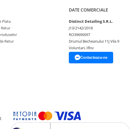
DATE COMERCIALE
 Plata
Distinct Detailing S.R.L.
e Retur
J13/2142/2018
Produselor
RO39690097
de Retur
Drumul Becheanului 11j Vila 9
Voluntari, Ilfov
Contacteaza-ne
g