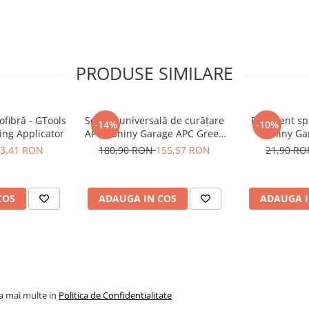
PRODUSE SIMILARE
suprafața cu Interior
i severe — cu Plastic
ofibră - GTools
Soluție universală de curățare
Recipient sp
-14%
-10%
ing Applicator
APC - Shiny Garage APC Green
Shiny Ga
ul sau microfibra
(5L)
3,41 RON
180,90 RON
155,57 RON
21,90 R
microfibră
cați un al doilea strat
COS
ADAUGA IN COS
ADAUGA I
℃
de curățat este rece
la mai multe in
Politica de Confidentialitate