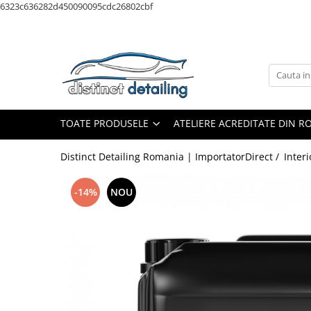
6323c636282d450090095cdc26802cbf
Toate Produsele
Aparate şi Unelte
Unelte Tornador®
Piese de Schimb Tornador®
TOATE PRODUSELE
ATELIERE ACREDITATE DIN 
Maşini de Polishat
Distinct Detailing Romania | ImportatorDirect /
Interi
Talere şi Piese de Schimb
Lămpi Inspecţie şi Lucru
-14%
NOU
Exterior
Pre-Spălare şi Spălare
Decontaminare
Jante şi Anvelope
Compartiment Motor
Sticlă / Geamuri