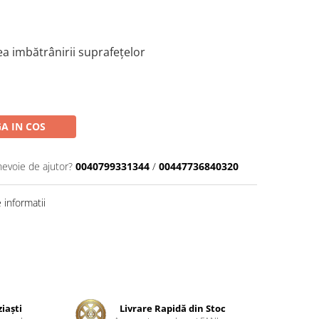
rea imbătrânirii suprafețelor
A IN COS
nevoie de ajutor?
0040799331344
/
00447736840320
informatii
ziaşti
Livrare Rapidă din Stoc