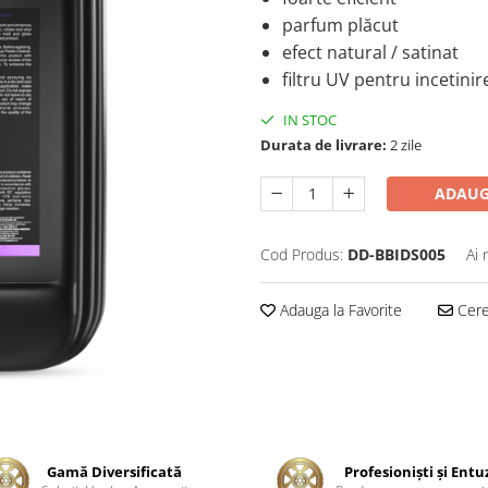
parfum plăcut
efect natural / satinat
filtru UV pentru incetini
IN STOC
Durata de livrare:
2 zile
ADAUG
Cod Produs:
DD-BBIDS005
Ai 
Adauga la Favorite
Cere 
Gamă Diversificată
Profesionişti şi Entu