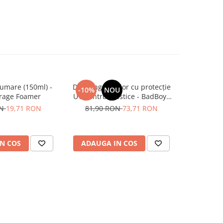
umare (150ml) -
Dressing interior cu protecție
Angelwax 
-10%
NOU
rage Foamer
UV pentru plastice - BadBoys
hidratant
Interior Dressing Boys (500ml)
piele 
ON
19,71 RON
81,90 RON
73,71 RON
N COS
ADAUGA IN COS
ADAUG