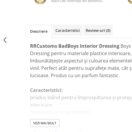
Mărci de referinţă din domeniu
Plastice
Piele
Tratamente şi Întreţinere
Textile
Caracteristici
Review-uri
(0)
Descriere
Plastice
Piele
RRCustoms BadBoys Interior Dressing
Boys
Odorizante
Dressing pentru materiale plastice interioare,
îmbunătățește aspectul și culoarea elementelor
Accesorii
vinil. Perfect atât pentru suprafețe mate, cât 
Recondiţionare Piele
lucioase. Produs cu un parfum fantastic.
Microfibre
Mănuşi Spălare
Caracteristici:
Prosoape Uscare
produs blând pentru împrospătarea și proteja
interioare
Lavete Microfibră
formează un strat antistatic
Aplicatoare Microfibră
lasă un filtru UV pentru a preveni estompare
Accesorii Detailing Auto
VEZI MAI MULT
textură densă
Pulverizatoare