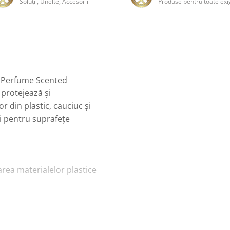
Soluţii, Unelte, Accesorii
Produse pentru toate exi
 Perfume Scented
 protejează și
 din plastic, cauciuc și
și pentru suprafețe
rea materialelor plastice
a elementelor