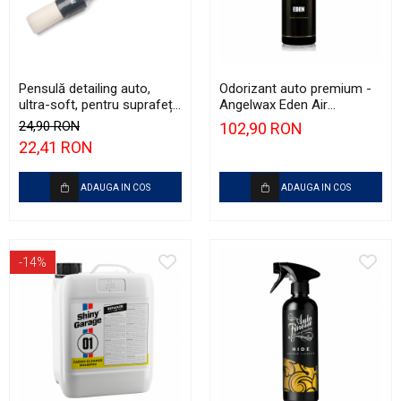
Pensulă detailing auto,
Odorizant auto premium -
ultra-soft, pentru suprafețe
Angelwax Eden Air
delicate - GTools Brush XL
Freshener (250ml)
24,90 RON
102,90 RON
22,41 RON
ADAUGA IN COS
ADAUGA IN COS
-14%