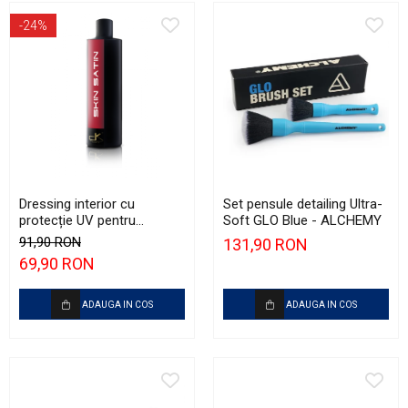
-24%
Dressing interior cu
Set pensule detailing Ultra-
protecție UV pentru
Soft GLO Blue - ALCHEMY
plastice - Detailing Kingdom
91,90 RON
131,90 RON
Skin Satin (500ml)
69,90 RON
ADAUGA IN COS
ADAUGA IN COS