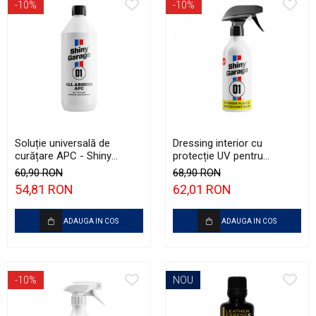
-10%
-10%
Soluție universală de
Dressing interior cu
curățare APC - Shiny
protecție UV pentru
Garage All Around APC (1L)
plastice - Shiny Garage
60,90 RON
68,90 RON
Interior Plastic Matt
54,81 RON
62,01 RON
(500ml)
ADAUGA IN COS
ADAUGA IN COS
-10%
NOU