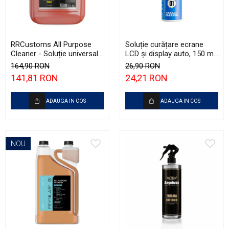
RRCustoms All Purpose
Soluție curățare ecrane
Cleaner - Soluție universală
LCD și display auto, 150 ml,
de curățare APC, fără
fără alcool - Shiny Garage
164,90 RON
26,90 RON
parfum (5L)
LCD Cleaner (150ml)
141,81 RON
24,21 RON
ADAUGA IN COS
ADAUGA IN COS
NOU