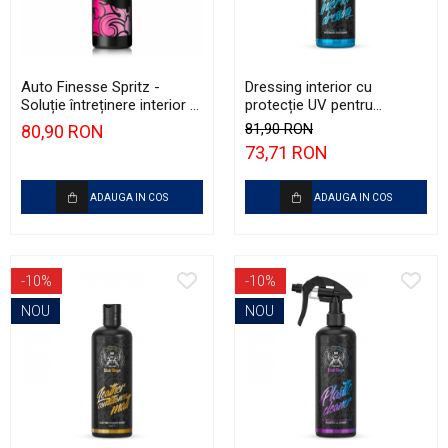
Auto Finesse Spritz -
Dressing interior cu
Soluție întreținere interior și
protecție UV pentru
protecție plastice, efect
plastice - BadBoys Interior
81,90 RON
80,90 RON
antistatic (500ml)
Dressing Bubble Gum
73,71 RON
(500ml)
ADAUGA IN COS
ADAUGA IN COS
-10%
-10%
NOU
NOU