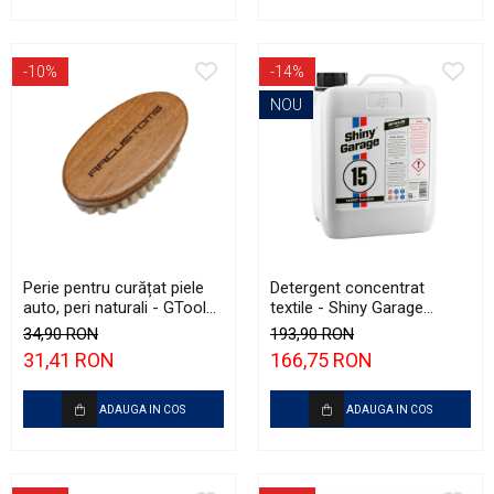
-10%
-14%
NOU
Perie pentru curățat piele
Detergent concentrat
auto, peri naturali - GTools
textile - Shiny Garage
Oval Leather Brush
Carpet Cleaner (5L)
34,90 RON
193,90 RON
31,41 RON
166,75 RON
ADAUGA IN COS
ADAUGA IN COS