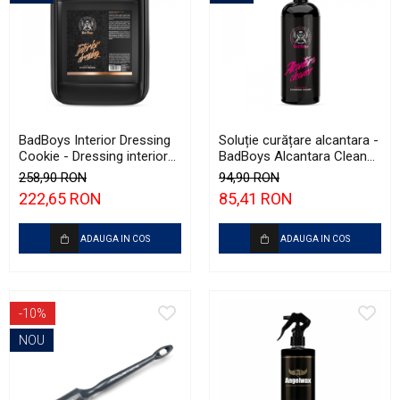
BadBoys Interior Dressing
Soluție curățare alcantara -
Cookie - Dressing interior
BadBoys Alcantara Cleaner
cu protecție UV pentru
(1L)
258,90 RON
94,90 RON
plastice (5L)
222,65 RON
85,41 RON
ADAUGA IN COS
ADAUGA IN COS
-10%
NOU