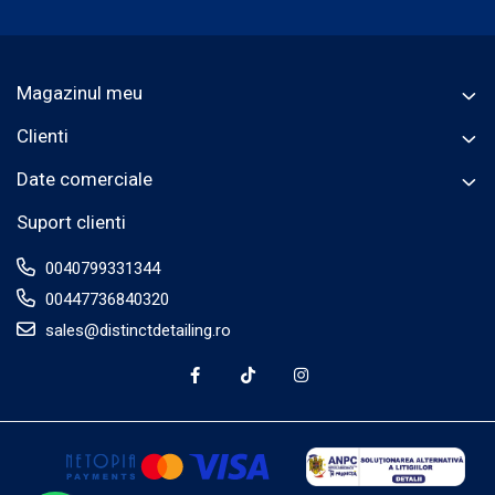
Magazinul meu
Clienti
Date comerciale
Suport clienti
0040799331344
00447736840320
sales@distinctdetailing.ro