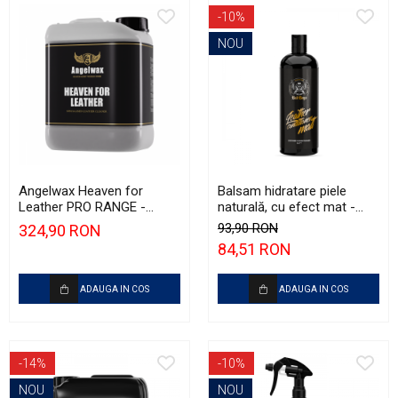
-10%
NOU
Angelwax Heaven for
Balsam hidratare piele
Leather PRO RANGE -
naturală, cu efect mat -
Soluție curățare piele, cu
BadBoys Leather Matt (1L)
93,90 RON
324,90 RON
pH neutru (5L)
84,51 RON
ADAUGA IN COS
ADAUGA IN COS
-14%
-10%
NOU
NOU