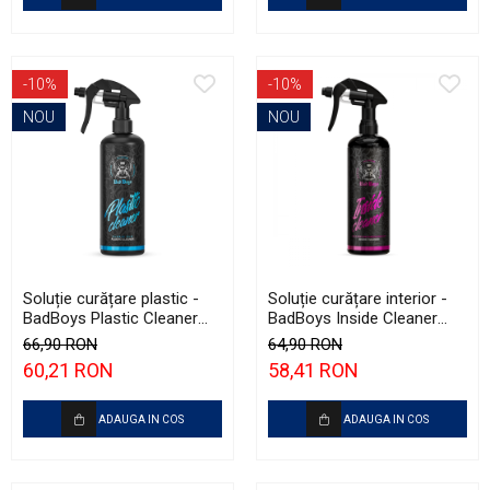
-10%
-10%
NOU
NOU
Soluție curățare plastic -
Soluție curățare interior -
BadBoys Plastic Cleaner
BadBoys Inside Cleaner
Bubble Gum (500ml)
Girls (500ml)
66,90 RON
64,90 RON
60,21 RON
58,41 RON
ADAUGA IN COS
ADAUGA IN COS