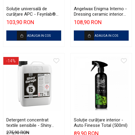
Soluție universală de
Angelwax Enigma Interno -
curățare APC - Feynlab®
Dressing ceramic interior
(1L)
cu finisaj mat (OEM)
103,90 RON
108,90 RON
(500ml)
ADAUGA IN COS
ADAUGA IN COS
-14%
Detergent concentrat
Soluție curățare interior -
textile sensibile - Shiny
Auto Finesse Total (500ml)
Garage Extra Dry
275,90 RON
89,90 RON