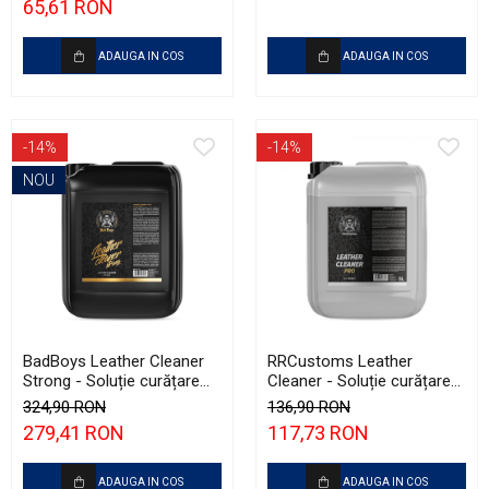
65,61 RON
ADAUGA IN COS
ADAUGA IN COS
-14%
-14%
NOU
BadBoys Leather Cleaner
RRCustoms Leather
Strong - Soluție curățare
Cleaner - Soluție curățare
piele (formula strong) (5L)
piele, fără parfum (5L)
324,90 RON
136,90 RON
279,41 RON
117,73 RON
ADAUGA IN COS
ADAUGA IN COS