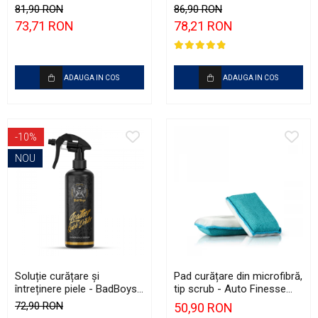
plastice - BadBoys Interior
Perfumed APC (1L)
81,90 RON
86,90 RON
Dressing Cola (500ml)
73,71 RON
78,21 RON
ADAUGA IN COS
ADAUGA IN COS
-10%
NOU
Soluție curățare şi
Pad curățare din microfibră,
întreținere piele - BadBoys
tip scrub - Auto Finesse
Leather QD (500ml)
RevitaScrub Pad (Pack of
72,90 RON
50,90 RON
2)