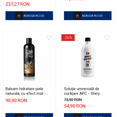
Concentrate (5L)
237,27 RON
ADAUGA IN COS
ADAUGA IN COS
-26%
Balsam hidratare piele
Soluție universală de
naturală, cu efect mat -
curățare APC - Shiny
Auto Finesse Hide
Garage APC Green (1L)
73,90 RON
90,90 RON
Conditioner (500ml)
54,90 RON