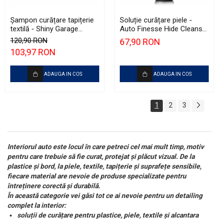
Șampon curățare tapițerie
Soluție curățare piele -
textilă - Shiny Garage
Auto Finesse Hide Cleanser
Fabric Cleaner (RTU) (5L)
(500ml)
120,90 RON
67,90 RON
103,97 RON
ADAUGA IN COS
ADAUGA IN COS
1
2
3
Interiorul auto este locul în care petreci cel mai mult timp, motiv
pentru care trebuie să fie curat, protejat și plăcut vizual. De la
plastice și bord, la piele, textile, tapițerie și suprafețe sensibile,
fiecare material are nevoie de produse specializate pentru
întreținere corectă și durabilă.
În această categorie vei găsi tot ce ai nevoie pentru un detailing
complet la interior:
soluții de curățare pentru plastice, piele, textile și alcantara