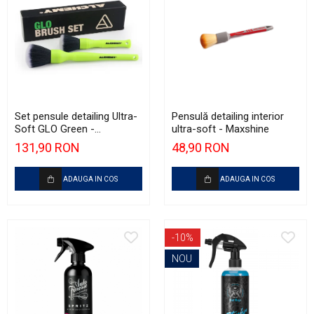
Set pensule detailing Ultra-
Pensulă detailing interior
Soft GLO Green -
ultra-soft - Maxshine
ALCHEMY
131,90 RON
48,90 RON
ADAUGA IN COS
ADAUGA IN COS
-10%
NOU