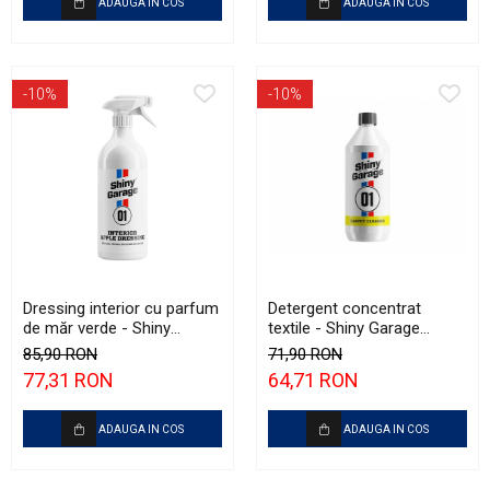
ADAUGA IN COS
ADAUGA IN COS
-10%
-10%
Dressing interior cu parfum
Detergent concentrat
de măr verde - Shiny
textile - Shiny Garage
Garage Interior Apple (1L)
Carpet Cleaner (1L)
85,90 RON
71,90 RON
77,31 RON
64,71 RON
ADAUGA IN COS
ADAUGA IN COS