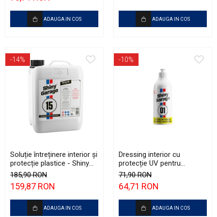
ADAUGA IN COS
ADAUGA IN COS
-14%
-10%
Soluție întreținere interior și
Dressing interior cu
protecție plastice - Shiny
protecție UV pentru
Garage Interior QD (5L)
plastice - Shiny Garage
185,90 RON
71,90 RON
Satin (500ml)
159,87 RON
64,71 RON
ADAUGA IN COS
ADAUGA IN COS