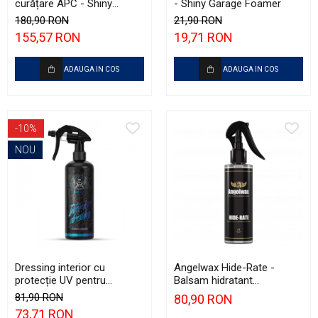
curățare APC - Shiny
- Shiny Garage Foamer
Garage APC Green (5L)
180,90 RON
21,90 RON
155,57 RON
19,71 RON
ADAUGA IN COS
ADAUGA IN COS
-10%
NOU
Dressing interior cu
Angelwax Hide-Rate -
protecție UV pentru
Balsam hidratant
plastice - BadBoys Interior
(humectant) pentru piele
81,90 RON
80,90 RON
Dressing Boys (500ml)
naturală (250ml)
73,71 RON