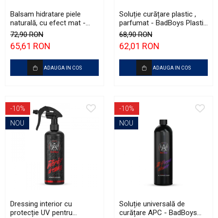
Balsam hidratare piele
Soluție curățare plastic ,
naturală, cu efect mat -
parfumat - BadBoys Plastic
BadBoys Leather Matt
Cleaner (500ml)
72,90 RON
68,90 RON
(500ml)
65,61 RON
62,01 RON
ADAUGA IN COS
ADAUGA IN COS
-10%
-10%
NOU
NOU
Dressing interior cu
Soluție universală de
protecție UV pentru
curățare APC - BadBoys