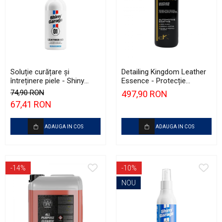
Soluție curățare şi
Detailing Kingdom Leather
întreținere piele - Shiny
Essence - Protecție
Garage Leather QD (500ml)
ceramică profesională
74,90 RON
497,90 RON
pentru piele (100ml)
67,41 RON
ADAUGA IN COS
ADAUGA IN COS
-14%
-10%
NOU