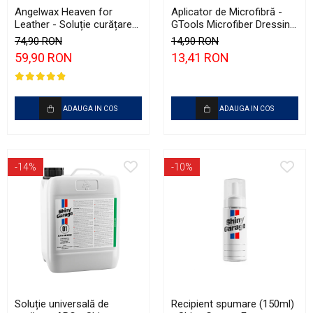
Angelwax Heaven for
Aplicator de Microfibră -
Leather - Soluție curățare
GTools Microfiber Dressing
piele, cu pH neutru (500ml)
Applicator
74,90 RON
14,90 RON
59,90 RON
13,41 RON
ADAUGA IN COS
ADAUGA IN COS
-14%
-10%
Soluție universală de
Recipient spumare (150ml)