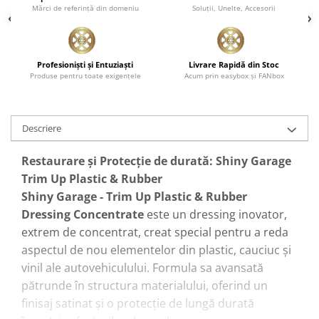
Mărci de referinţă din domeniu
Soluţii, Unelte, Accesorii
Profesionişti şi Entuziaşti
Livrare Rapidă din Stoc
Produse pentru toate exigenţele
Acum prin easybox şi FANbox
Descriere
Restaurare și Protecție de durată: Shiny Garage
Trim Up Plastic & Rubber
Shiny Garage - Trim Up Plastic & Rubber
Dressing Concentrate
este un dressing inovator,
extrem de concentrat, creat special pentru a reda
aspectul de nou elementelor din plastic, cauciuc și
vinil ale autovehiculului. Formula sa avansată
pătrunde în structura materialului, oferind un
finisaj satinat și o protecție de lungă durată