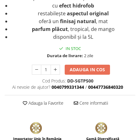
cu
efect hidrofob
restabilește
aspectul original
oferă un
finisaj natural
, mat
parfum plăcut
, tropical, de mango
disponibil și la 5L
IN STOC
Durata de livrare:
2 zile
ADAUGA IN COS
Cod Produs:
DD-SGTP500
Ai nevoie de ajutor?
0040799331344
/
00447736840320
Adauga la Favorite
Cere informatii
Importator Unic în România
Gamă Diversificată